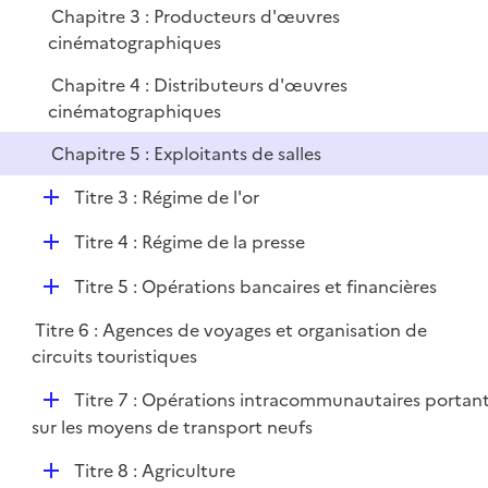
Chapitre 3 : Producteurs d'œuvres
e
cinématographiques
r
Chapitre 4 : Distributeurs d'œuvres
cinématographiques
Chapitre 5 : Exploitants de salles
D
Titre 3 : Régime de l'or
é
D
Titre 4 : Régime de la presse
p
é
l
D
Titre 5 : Opérations bancaires et financières
p
i
é
l
e
Titre 6 : Agences de voyages et organisation de
p
i
r
circuits touristiques
l
e
i
r
D
Titre 7 : Opérations intracommunautaires portan
e
é
sur les moyens de transport neufs
r
p
D
Titre 8 : Agriculture
l