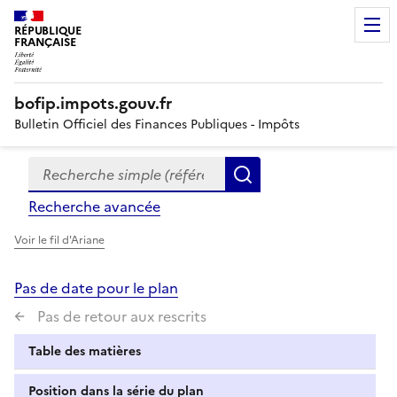
RÉPUBLIQUE
FRANÇAISE
bofip.impots.gouv.fr
Bulletin Officiel des Finances Publiques - Impôts
Recherche simple (références, mots clés, partie du titre
Formulaire
Rechercher
de
Recherche avancée
recherche
Voir le fil d'Ariane
Pas de date pour le plan
Pas de retour aux rescrits
Table des matières
Position dans la série du plan