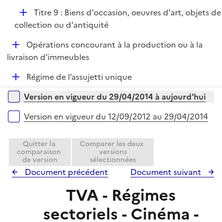
é
i
D
Titre 9 : Biens d'occasion, oeuvres d'art, objets de
p
e
é
collection ou d'antiquité
l
r
p
i
D
Opérations concourant à la production ou à la
l
e
é
livraison d'immeubles
i
r
p
e
D
Régime de l’assujetti unique
l
r
é
i
Versions sur la période
Version en vigueur du 29/04/2014 à aujourd'hui
p
e
l
r
Version en vigueur du 12/09/2012 au 29/04/2014
i
e
Quitter la
Comparer les deux
r
comparaison
versions
de version
sélectionnées
Document précédent
Document suivant
TVA - Régimes
sectoriels - Cinéma -