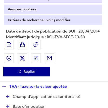
Versions publiées
Critères de recherche : voir / modifier
Date de début de publication du BOI :
29/04/2014
Identifiant juridique :
BOI-TVA-SECT-20-50
Exporter le document au format pdf
Permalien : adresse web de ce doc
Partager sur Facebook
Partager sur Twitter
Partager sur LinkedIn
Partager par messagerie
Replier
R
TVA - Taxe sur la valeur ajoutée
e
D
Champ d'application et territorialité
p
é
l
D
Base d'imposition
p