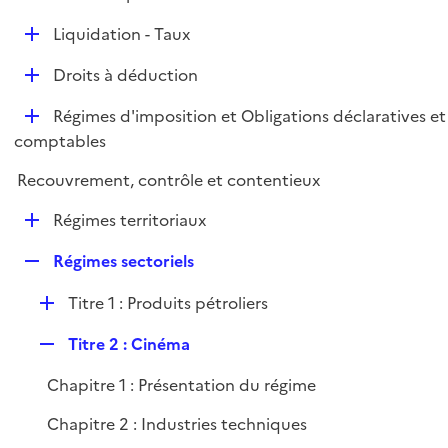
i
é
l
e
D
Liquidation - Taux
p
i
r
é
l
e
D
Droits à déduction
p
i
r
é
l
e
D
Régimes d'imposition et Obligations déclaratives et
p
i
r
é
comptables
l
e
p
i
r
Recouvrement, contrôle et contentieux
l
e
i
r
D
Régimes territoriaux
e
é
r
R
Régimes sectoriels
p
e
l
D
Titre 1 : Produits pétroliers
p
i
é
l
e
R
Titre 2 : Cinéma
p
i
r
e
l
e
Chapitre 1 : Présentation du régime
p
i
r
l
e
Chapitre 2 : Industries techniques
i
r