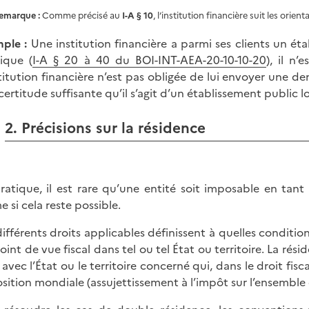
emarque :
Comme précisé au
I-A § 10
, l’institution financière suit les orie
ple :
Une institution financière a parmi ses clients un éta
ique (
I-A § 20 à 40 du BOI-INT-AEA-20-10-10-20
), il n’
stitution financière n’est pas obligée de lui envoyer une d
certitude suffisante qu’il s’agit d’un établissement public lo
2. Précisions sur la résidence
ratique, il est rare qu’une entité soit imposable en tant 
 si cela reste possible.
différents droits applicables définissent à quelles conditi
oint de vue fiscal dans tel ou tel État ou territoire. La ré
s avec l’État ou le territoire concerné qui, dans le droit f
sition mondiale (assujettissement à l’impôt sur l’ensemble 