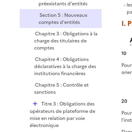
préexistants d'entités
le
pa
Section 5 : Nouveaux
I. 
comptes d'entités
Chapitre 3 : Obligations à la
charge des titulaires de
comptes
10
Chapitre 4 : Obligations
Pour
déclaratives à la charge des
orie
institutions financières
Chapitre 5 : Contrôle et
sanctions
20
D
Titre 3 : Obligations des
é
opérateurs de plateforme de
Pour
p
mise en relation par voie
l’ins
l
électronique
Dans
i