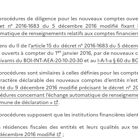
procédures de diligence pour les nouveaux comptes ouverts
et n° 2016-1683 du 5 décembre 2016 modifié fixant l
matique de renseignements relatifs aux comptes financier
ns du II de l’
article 15 du décret n° 2016-1683 du 5 déce
er
 ouverts à compter du 1
janvier 2016, par de nouveaux c
uivants du BOI-INT-AEA-20-10-20-30
et au
I-A-1-a § 60 du 
procédures sont similaires à celles définies pour les compte
aractère déclarable des nouveaux comptes d’entités n’est p
rêté du 9 décembre 2016 modifié précisant le décret n° 2
édures concernant l’échange automatique de renseignement
une de déclaration »
.
procédures supposent que les institutions financières identi
s résidences fiscales des entités et leurs qualités aux te
décembre 2016 modifié
;