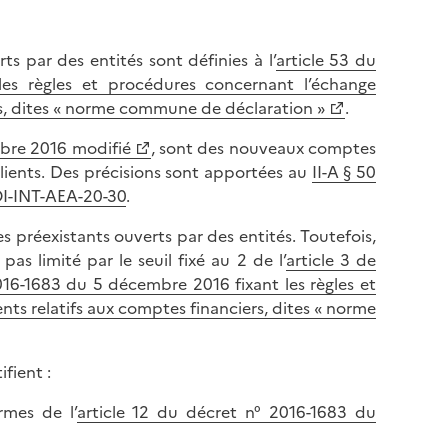
 par des entités sont définies à l’
article 53 du
es règles et procédures concernant l’échange
s, dites « norme commune de déclaration »
.
mbre 2016 modifié
, sont des nouveaux comptes
lients. Des précisions sont apportées au
II-A § 50
BOI-INT-AEA-20-30
.
s préexistants ouverts par des entités. Toutefois,
as limité par le seuil fixé au 2 de l’
article 3 de
016-1683 du 5 décembre 2016 fixant les règles et
s relatifs aux comptes financiers, dites « norme
fient :
rmes de l’
article 12 du décret n° 2016-1683 du