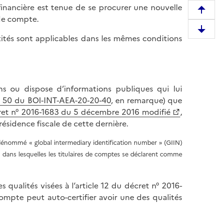
n financière est tenue de se procurer une nouvelle
R
 de compte.
e
D
m
ntités sont applicables dans les mêmes conditions
e
o
s
n
c
t
e
e
ons ou dispose d’informations publiques qui lui
n
r
§ 50 du BOI-INT-AEA-20-20-40
, en remarque) que
d
e
cret n° 2016-1683 du 5 décembre 2016 modifié
,
r
n
 résidence fiscale de cette dernière.
e
h
e
a
dénommé « global intermediary identification number » (GIIN)
n
u
ons dans lesquelles les titulaires de comptes se déclarent comme
b
t
a
d
s
 qualités visées à l’article 12 du décret n° 2016-
e
d
ompte peut auto-certifier avoir une des qualités
l
e
a