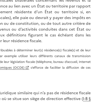
iscales bilatérales concernant les revenus et la
nce au lien avec un État ou territoire par rapport
alement résidente d’un État ou territoire si, en
scales), elle paie ou devrait y payer des impôts en
on ou de constitution, ou de tout autre critère de
evenus ou d’activités conduites dans cet État ou
aux définitions figurant le cas échéant dans les
 leur résidence fiscale.
ibuables à déterminer leur(s) résidence(s) fiscale(s) et de leur
r exemple utiliser leurs différents canaux de transmission
e leur législation fiscale (téléphone, bureau d’accueil, Internet
nomiques (OCDE)
s’efforce de faciliter la diffusion de ces
ridique similaire qui n’a pas de résidence fiscale
où se situe son siège de direction effective (
I-B §