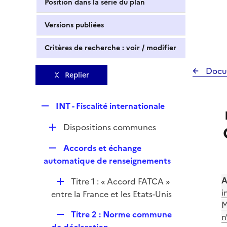
Position dans la série du plan
Versions publiées
Critères de recherche : voir / modifier
Docu
Replier
R
INT - Fiscalité internationale
e
D
Dispositions communes
p
é
l
R
Accords et échange
p
i
e
automatique de renseignements
l
e
p
i
r
A
D
Titre 1 : « Accord FATCA »
l
e
i
é
entre la France et les Etats-Unis
i
r
M
p
e
R
Titre 2 : Norme commune
n
l
r
e