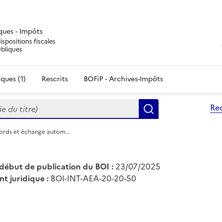
iques - Impôts
ispositions fiscales
ubliques
ques (1)
Rescrits
BOFiP - Archives-Impôts
du titre)
Re
Rechercher
cords et échange autom…
début de publication du BOI :
23/07/2025
nt juridique :
BOI-INT-AEA-20-20-50