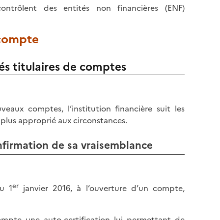
ontrôlent des entités non financières (ENF)
 compte
tés titulaires de comptes
eaux comptes, l’institution financière suit les
e plus approprié aux circonstances.
onfirmation de sa vraisemblance
er
u 1
janvier 2016, à l’ouverture d’un compte,
ompte une auto-certification lui permettant de