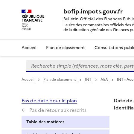
bofip.impots.gouv.fr
RÉPUBLIQUE
Bulletin Officiel des Finances Publ
FRANÇAISE
Le site des commentaires officiels des d
de la direction générale des Finances p
Accueil
Plan de classement
Consultations publi
Recherche simple (références, mots clés, partie 
Formulaire
de
recherche
Accueil
Plan de classement
INT
AEA
INT - Ac
Pas de date pour le plan
Date de 
Identifia
Pas de retour aux rescrits
Table des matières