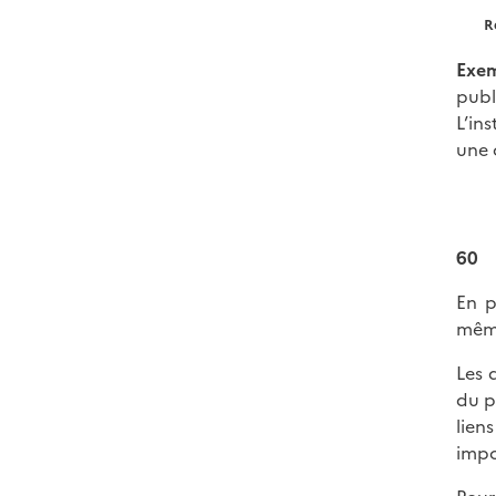
R
Exem
publ
L’in
une 
60
En p
même
Les 
du p
lien
impo