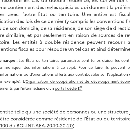
 résoudre les cas de double résidence, les conventions f
une contiennent des règles spéciales qui donnent la préfére
ien avec l’autre État ou territoire. Une entité est fisc
ication des lois de ce dernier (y compris les conventions fi
u de son domicile, de sa résidence, de son siège de directi
re similaire, et pas seulement en raison de sources de r
itoire. Les entités à double résidence peuvent recourir 
entions fiscales pour résoudre un tel cas et ainsi déterminer
emarque :
Les États ou territoires partenaires sont tenus d’aider les contr
ommuniquer des informations à ce sujet. Pour ce faire, ils peuvent pa
’informations ou d’orientations offerts aux contribuables sur l’application d
ar exemple). L’
Organisation de coopération et de développement éco
léments par l’intermédiaire d’un
portail dédié
.
entité telle qu’une société de personnes ou une structure ju
 être considérée comme résidente de l’État ou du territoire 
 100 du BOI-INT-AEA-20-10-20-20
).