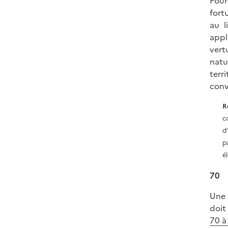
Pour
fort
au l
appl
vert
natu
terr
conv
R
c
d
p
é
70
Une 
doit
70 à