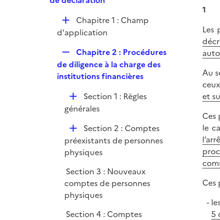
de déclaration
i
1
p
e
D
Chapitre 1 : Champ
l
r
Les 
é
d'application
i
décr
p
e
R
Chapitre 2 : Procédures
auto
l
r
e
de diligence à la charge des
i
Au se
p
institutions financières
e
ceux
l
r
D
Section 1 : Règles
et s
i
é
générales
e
Ces 
p
r
D
le c
Section 2 : Comptes
l
é
l’ar
préexistants de personnes
i
p
proc
physiques
e
l
comm
r
Section 3 : Nouveaux
i
Ces 
comptes de personnes
e
physiques
r
le
Section 4 : Comptes
5 