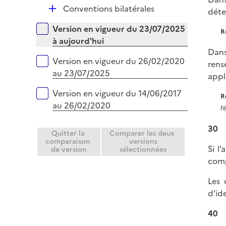
D
Conventions bilatérales
déte
e
é
r
Versions sur la période
Version en vigueur du 23/07/2025
p
R
à aujourd'hui
l
Dans
i
Version en vigueur du 26/02/2020
rens
e
au 23/07/2025
appl
r
Version en vigueur du 14/06/2017
R
au 26/02/2020
l
30
Quitter la
Comparer les deux
comparaison
versions
Si l’
de version
sélectionnées
comp
Les 
d’id
40