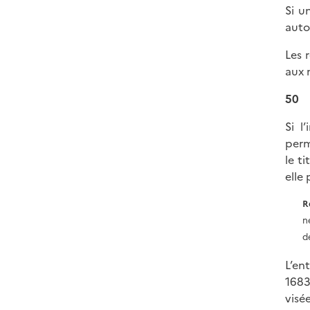
Si u
auto
Les 
aux 
50
Si l
perm
le t
elle
R
n
d
L’en
1683
visée