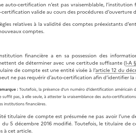
ne auto-certification n’est pas vraisemblable, l’institutio
-certification valide au cours des procédures d’ouverture
règles relatives à la validité des comptes préexistants d’e
nouveaux comptes.
’institution financière a en sa possession des informati
ettent de déterminer avec une certitude suffisante (
I-A 
itulaire de compte est une entité visée à l’
article 12 du dé
 peut ne pas requérir d’auto-certification afin d’identifier la
emarque :
Toutefois, la présence d’un numéro d’identification américain 
e suffit pas, à elle seule, à attester la vraisemblance des auto-certificati
es institutions financières.
tité titulaire de compte est présumée ne pas avoir l’une des
 du 5 décembre 2016 modifié. Toutefois, le titulaire de c
s à cet article.