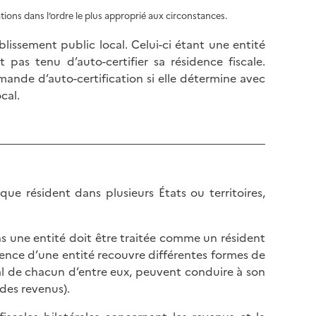
l
p
ntations dans l’ordre le plus approprié aux circonstances.
a
a
p
g
blissement public local. Celui-ci étant une entité
a
e
est pas tenu d’auto-certifier sa résidence fiscale.
g
emande d’auto-certification si elle détermine avec
e
cal.
que résident dans plusieurs États ou territoires,
ons une entité doit être traitée comme un résident
sidence d’une entité recouvre différentes formes de
iscal de chacun d’entre eux, peuvent conduire à son
des revenus).