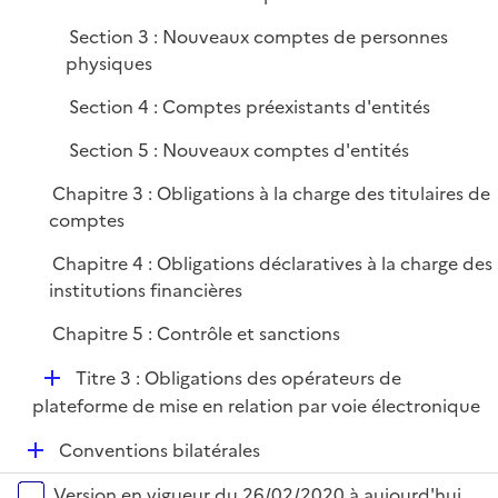
e
Section 3 : Nouveaux comptes de personnes
r
physiques
Section 4 : Comptes préexistants d'entités
Section 5 : Nouveaux comptes d'entités
Chapitre 3 : Obligations à la charge des titulaires de
comptes
Chapitre 4 : Obligations déclaratives à la charge des
institutions financières
Chapitre 5 : Contrôle et sanctions
D
Titre 3 : Obligations des opérateurs de
é
plateforme de mise en relation par voie électronique
p
D
Conventions bilatérales
l
é
i
Versions sur la période
Version en vigueur du 26/02/2020 à aujourd'hui