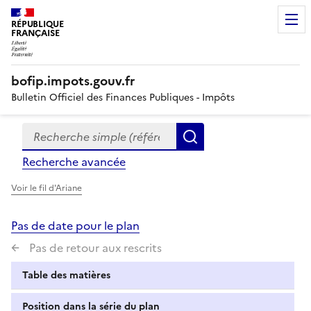
RÉPUBLIQUE
FRANÇAISE
bofip.impots.gouv.fr
Bulletin Officiel des Finances Publiques - Impôts
Recherche simple (références, mots clés, partie du titre
Formulaire
Rechercher
de
Recherche avancée
recherche
Voir le fil d'Ariane
Pas de date pour le plan
Pas de retour aux rescrits
Table des matières
Position dans la série du plan