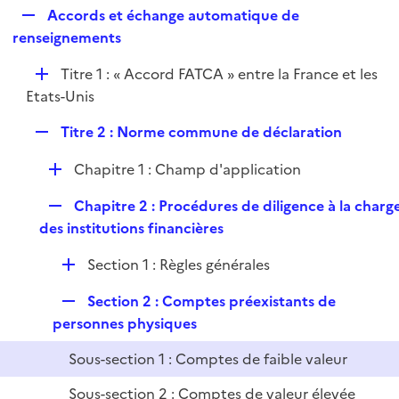
l
R
Accords et échange automatique de
p
i
e
renseignements
l
e
p
i
r
D
Titre 1 : « Accord FATCA » entre la France et les
l
e
é
Etats-Unis
i
r
p
e
R
Titre 2 : Norme commune de déclaration
l
r
e
i
D
Chapitre 1 : Champ d'application
p
e
é
l
r
R
Chapitre 2 : Procédures de diligence à la charg
p
i
e
des institutions financières
l
e
p
i
r
D
Section 1 : Règles générales
l
e
é
i
r
R
Section 2 : Comptes préexistants de
p
e
e
personnes physiques
l
r
p
i
Sous-section 1 : Comptes de faible valeur
l
e
i
r
Sous-section 2 : Comptes de valeur élevée