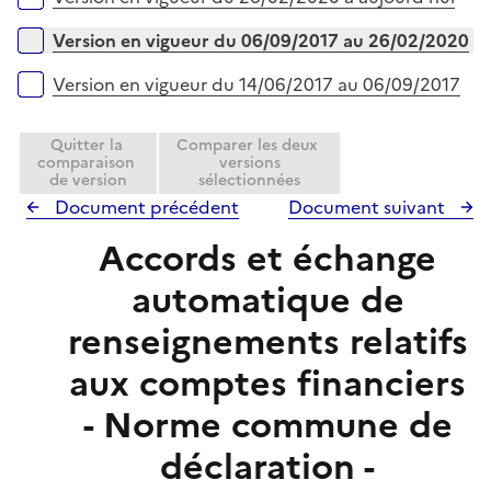
p
e
l
r
Version en vigueur du 06/09/2017 au 26/02/2020
i
e
Version en vigueur du 14/06/2017 au 06/09/2017
r
Quitter la
Comparer les deux
comparaison
versions
de version
sélectionnées
Document précédent
Document suivant
Accords et échange
automatique de
renseignements relatifs
aux comptes financiers
- Norme commune de
déclaration -