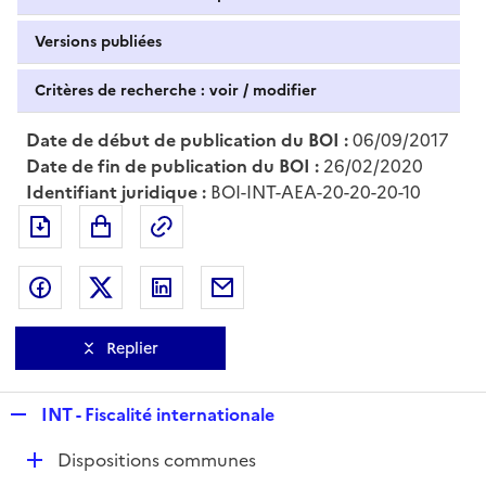
Versions publiées
Critères de recherche : voir / modifier
Date de début de publication du BOI :
06/09/2017
Date de fin de publication du BOI :
26/02/2020
Identifiant juridique :
BOI-INT-AEA-20-20-20-10
Exporter le document au format pdf
Permalien : adresse web de ce doc
Partager sur Facebook
Partager sur Twitter
Partager sur LinkedIn
Partager par messagerie
Replier
R
INT - Fiscalité internationale
e
D
Dispositions communes
p
é