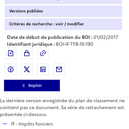
Versions publiées
Critères de recherche : voir / modifier
Date de début de publication du BOI :
01/02/2017
Identifiant juridique :
BOI-IF-TFB-10-190
Exporter le document au format pdf
Permalien : adresse web de ce doc
Partager sur Facebook
Partager sur Twitter
Partager sur LinkedIn
Partager par messagerie
Replier
La dernière version enregistrée du plan de classement ne
contient pas ce document. Sa série de rattachement est
présentée ci-dessous.
R
IF - Impôts fonciers