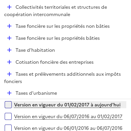
e
D
Collectivités territoriales et structures de
p
é
coopération intercommunale
l
p
i
D
Taxe foncière sur les propriétés non bâties
l
e
é
i
r
D
Taxe foncière sur les propriétés bâties
p
e
é
l
r
D
Taxe d'habitation
p
i
é
l
e
D
Cotisation foncière des entreprises
p
i
r
é
l
e
D
Taxes et prélèvements additionnels aux impôts
p
i
r
é
fonciers
l
e
p
i
r
D
Taxes d’urbanisme
l
e
é
i
r
Versions sur la période
Version en vigueur du 01/02/2017 à aujourd'hui
p
e
l
r
Version en vigueur du 06/07/2016 au 01/02/2017
i
e
Version en vigueur du 06/01/2016 au 06/07/2016