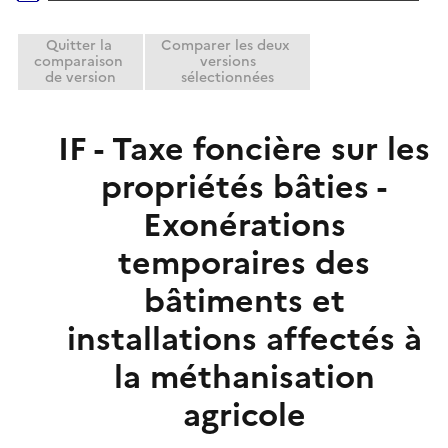
r
Quitter la
Comparer les deux
comparaison
versions
de version
sélectionnées
IF - Taxe foncière sur les
propriétés bâties -
Exonérations
temporaires des
bâtiments et
installations affectés à
la méthanisation
agricole