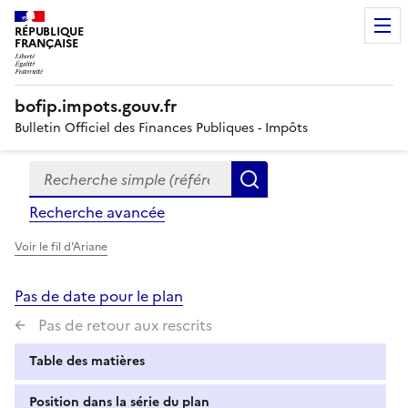
RÉPUBLIQUE
FRANÇAISE
bofip.impots.gouv.fr
Bulletin Officiel des Finances Publiques - Impôts
Recherche simple (références, mots clés, partie du titre
Formulaire
Rechercher
de
Recherche avancée
recherche
Voir le fil d'Ariane
Pas de date pour le plan
Pas de retour aux rescrits
Table des matières
Position dans la série du plan