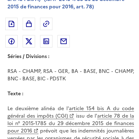
2015 de finances pour 2016, art. 78)
Exporter le document au format pdf
Permalien : adresse web de ce doc
Partager sur Facebook
Partager sur Twitter
Partager sur LinkedIn
Partager par messagerie
Séries / Divisions :
RSA - CHAMP, RSA - GER, BA - BASE, BNC - CHAMP,
BNC - BASE, BIC - PDSTK
Texte :
Le deuxième alinéa de l'
article 154 bis A du code
général des impôts (CGI)
issu de l'
article 78 de la
loi n° 2015-1785 du 29 décembre 2015 de finances
pour 2016
prévoit que les indemnités journalières
versées par les organismes de sécurité sociale à des