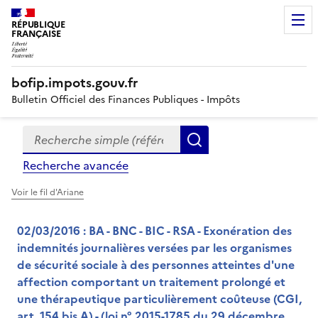
RÉPUBLIQUE
FRANÇAISE
bofip.impots.gouv.fr
Bulletin Officiel des Finances Publiques - Impôts
Recherche simple (références, mots clés, partie du titre
Formulaire
Rechercher
de
Recherche avancée
recherche
Voir le fil d'Ariane
02/03/2016 : BA - BNC - BIC - RSA - Exonération des
indemnités journalières versées par les organismes
de sécurité sociale à des personnes atteintes d'une
affection comportant un traitement prolongé et
une thérapeutique particulièrement coûteuse (CGI,
art. 154 bis A) - (loi n° 2015-1785 du 29 décembre