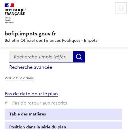
RÉPUBLIQUE
FRANÇAISE
bofip.impots.gouv.fr
Bulletin Officiel des Finances Publiques - Impôts
Recherche simple (références, mots clés, partie du titre
Formulaire
Rechercher
de
Recherche avancée
recherche
Voir le fil d'Ariane
Pas de date pour le plan
Pas de retour aux rescrits
Table des matières
Position dans la série du plan