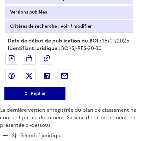
Versions publiées
Critères de recherche : voir / modifier
Date de début de publication du BOI :
15/01/2025
Identifiant juridique :
BOI-SJ-RES-20-30
Exporter le document au format pdf
Permalien : adresse web de ce doc
Partager sur Facebook
Partager sur Twitter
Partager sur LinkedIn
Partager par messagerie
Replier
La dernière version enregistrée du plan de classement ne
contient pas ce document. Sa série de rattachement est
présentée ci-dessous.
R
SJ - Sécurité juridique