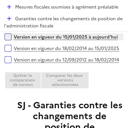
e
D
Mesures fiscales soumises à agrément préalable
p
é
l
D
Garanties contre les changements de position de
p
i
é
l'administration fiscale
l
e
p
i
r
Versions sur la période
Version en vigueur du 15/01/2025 à aujourd'hui
l
e
i
r
Version en vigueur du 18/02/2014 au 15/01/2025
e
r
Version en vigueur du 12/09/2012 au 18/02/2014
Quitter la
Comparer les deux
comparaison
versions
de version
sélectionnées
SJ - Garanties contre les
changements de
position de