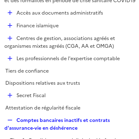
et des formalités en période de crise sanitaire COVID19
i
l
e
D
Accès aux documents administratifs
i
r
é
e
D
Finance islamique
p
r
é
l
D
Centres de gestion, associations agréés et
p
i
é
organismes mixtes agréés (CGA, AA et OMGA)
l
e
p
i
r
D
Les professionnels de l'expertise comptable
l
e
é
i
r
Tiers de confiance
p
e
l
r
Dispositions relatives aux trusts
i
D
e
Secret Fiscal
é
r
Attestation de régularité fiscale
p
l
R
Comptes bancaires inactifs et contrats
i
e
d'assurance-vie en déshérence
e
p