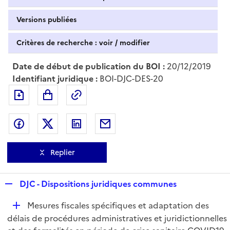
Versions publiées
Critères de recherche : voir / modifier
Date de début de publication du BOI :
20/12/2019
Identifiant juridique :
BOI-DJC-DES-20
Exporter le document au format pdf
Permalien : adresse web de ce doc
Partager sur Facebook
Partager sur Twitter
Partager sur LinkedIn
Partager par messagerie
Replier
R
DJC - Dispositions juridiques communes
e
D
Mesures fiscales spécifiques et adaptation des
p
é
délais de procédures administratives et juridictionnelles
l
p