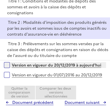
r
Titre 1 : Conditions et modalités de dépôts des
l
sommes et avoirs à la caisse des dépôts et
i
consignations
e
r
Titre 2 : Modalités d'imposition des produits générés
par les avoirs et sommes issus de comptes inactifs ou
contrats d'assurance-vie en déshérence
Titre 3 : Prélèvements sur les sommes versées par la
caisse des dépôts et consignations en raison du décès
de l'assuré ou du titulaire du compte
Versions sur la période
Version en vigueur du 20/12/2019 à aujourd'hui
Version en vigueur du 01/07/2016 au 20/12/2019
Quitter la
Comparer les deux
comparaison
versions
de version
sélectionnées
Document précédent
Document suivant