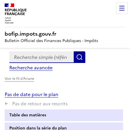
RÉPUBLIQUE
FRANÇAISE
bofip.impots.gouv.fr
Bulletin Officiel des Finances Publiques - Impôts
Recherche simple (références, mots clés, partie du titre
Formulaire
Rechercher
de
Recherche avancée
recherche
Voir le fil d'Ariane
Pas de date pour le plan
Pas de retour aux rescrits
Table des matières
Position dans la série du plan