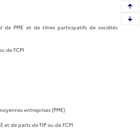
R
e
D
m
l de PME et de titres participatifs de sociétés
e
o
s
n
c
t
 ou de FCPI
e
e
n
r
d
e
r
n
e
h
e
a
n
u
b
t
t moyennes entreprises (PME)
a
d
s
e
E et de parts de FIP ou de FCPI
d
l
e
a