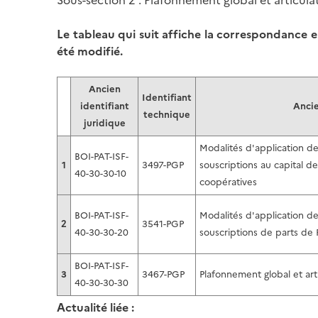
Sous-section 2 : Plafonnement global et articula
Le tableau qui suit affiche la correspondance e
été modifié.
Ancien
Identifiant
identifiant
Ancie
technique
juridique
Modalités d'application de
BOI-PAT-ISF-
1
3497-PGP
souscriptions au capital de
40-30-30-10
coopératives
BOI-PAT-ISF-
Modalités d'application de
2
3541-PGP
40-30-30-20
souscriptions de parts de 
BOI-PAT-ISF-
3
3467-PGP
Plafonnement global et art
40-30-30-30
Actualité liée :