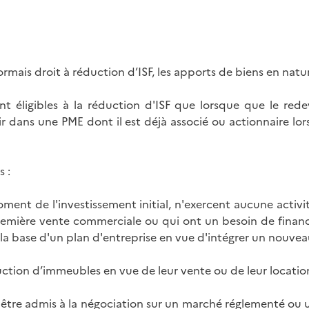
rmais droit à réduction d’ISF, les apports de biens en natur
nt éligibles à la réduction d'ISF que lorsque que le redev
tir dans une PME dont il est déjà associé ou actionnaire lo
s :
 moment de l'investissement initial, n'exercent aucune activ
mière vente commerciale ou qui ont un besoin de financem
a base d'un plan d'entreprise en vue d'intégrer un nouve
uction d’immeubles en vue de leur vente ou de leur location
as être admis à la négociation sur un marché réglementé ou