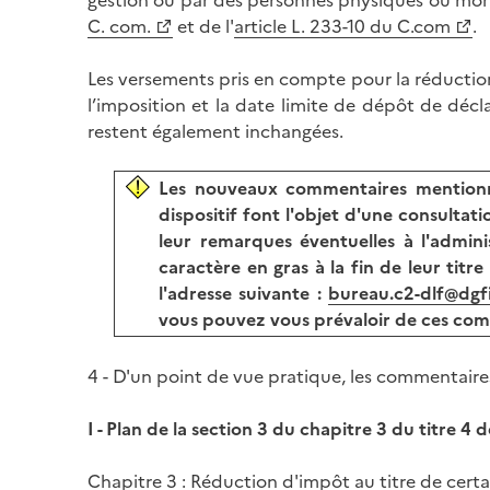
gestion ou par des personnes physiques ou morale
C. com.
et de l'
article L. 233-10 du C.com
.
Les versements pris en compte pour la réduction 
l’imposition et la date limite de dépôt de décla
restent également inchangées.
Les nouveaux commentaires mentionnés
dispositif font l'objet d'une consulta
leur remarques éventuelles à l'admini
caractère en gras à la fin de leur tit
l'adresse suivante :
bureau.c2-dlf@dgfi
vous pouvez vous prévaloir de ces comme
4 - D'un point de vue pratique, les commentaires
I - Plan de la section 3 du chapitre 3 du titre 4 
Chapitre 3 : Réduction d'impôt au titre de cert