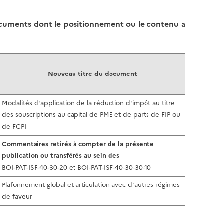
l
p
a
a
 documents dont le positionnement ou le contenu a
p
g
a
e
g
e
Nouveau titre du document
Modalités d'application de la réduction d'impôt au titre
des souscriptions au capital de PME et de parts de FIP ou
de FCPI
Commentaires retirés à compter de la présente
publication ou transférés au sein des
BOI-PAT-ISF-40-30-20 et BOI-PAT-ISF-40-30-30-10
Plafonnement global et articulation avec d'autres régimes
de faveur