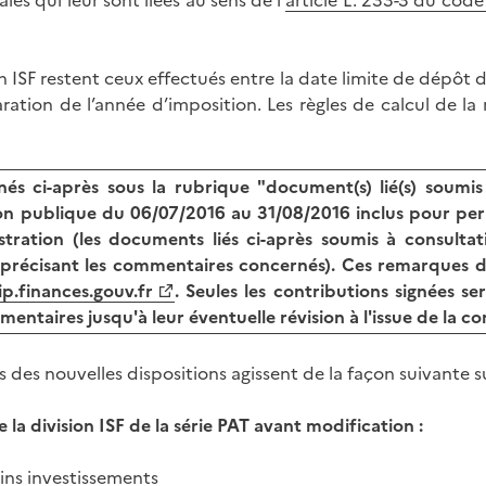
s qui leur sont liées au sens de l'
article L. 233-3 du cod
ISF restent ceux effectués entre la date limite de dépôt d
ration de l’année d’imposition. Les règles de calcul de la
 ci-après sous la rubrique "document(s) lié(s) soumis 
tion publique du 06/07/2016 au 31/08/2016 inclus pour pe
stration (les documents liés ci-après soumis à consulta
re précisant les commentaires concernés). Ces remarques d
p.finances.gouv.fr
. Seules les contributions signées s
ntaires jusqu'à leur éventuelle révision à l'issue de la co
 des nouvelles dispositions agissent de la façon suivante s
de la division ISF de la série PAT avant modification :
ains investissements