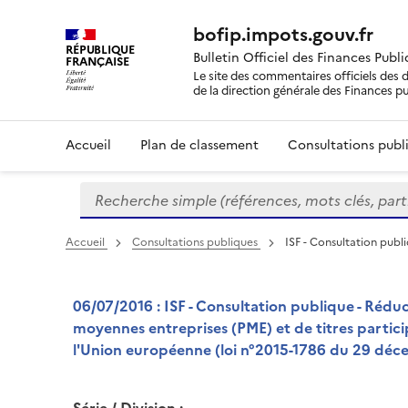
bofip.impots.gouv.fr
RÉPUBLIQUE
Bulletin Officiel des Finances Publ
FRANÇAISE
Le site des commentaires officiels des d
de la direction générale des Finances p
Accueil
Plan de classement
Consultations publi
Recherche simple (références, mots clés, partie 
Formulaire
de
recherche
Accueil
Consultations publiques
ISF - Consultation publi
06/07/2016 : ISF - Consultation publique - Réduc
moyennes entreprises (PME) et de titres particip
l'Union européenne (loi n°2015-1786 du 29 décem