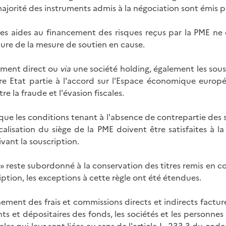
 majorité des instruments admis à la négociation sont émis p
des aides au financement des risques reçus par la PME ne d
ature de la mesure de soutien en cause.
sement direct ou
via
une société holding, également les sous
re Etat partie à l'accord sur l'Espace économique euro
e la fraude et l'évasion fiscales.
que les conditions tenant à l'absence de contrepartie des s
localisation du siège de la PME doivent être satisfaites à
vant la souscription.
PME» reste subordonné à la conservation des titres remis e
iption, les exceptions à cette règle ont été étendues.
nnement des frais et commissions directs et indirects fact
ants et dépositaires des fonds, les sociétés et les personn