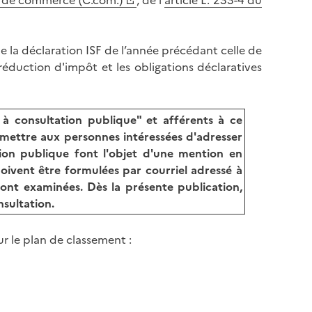
e de commerce (C.com.)
, de l'
article L. 233-4 du
e la déclaration ISF de l’année précédant celle de
 réduction d'impôt et les obligations déclaratives
à consultation publique" et afférents à ce
rmettre aux personnes intéressées d'adresser
tion publique font l'objet d'une mention en
oivent être formulées par courriel adressé à
eront examinées. Dès la présente publication,
nsultation.
ur le plan de classement :