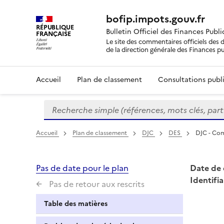
bofip.impots.gouv.fr
RÉPUBLIQUE
Bulletin Officiel des Finances Publ
FRANÇAISE
Le site des commentaires officiels des d
de la direction générale des Finances p
Accueil
Plan de classement
Consultations publi
Recherche simple (références, mots clés, partie 
Formulaire
de
recherche
Accueil
Plan de classement
DJC
DES
DJC - Com
Pas de date pour le plan
Date de 
Identifia
Pas de retour aux rescrits
Table des matières