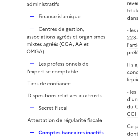
reve
é
administratifs
titu
p
D
Finance islamique
dans
l
é
i
D
Centres de gestion,
- le
p
e
é
associations agréés et organismes
223-
l
r
p
mixtes agréés (CGA, AA et
l'
art
i
l
OMGA)
prélè
e
i
r
D
Les professionnels de
Il s
e
é
l'expertise comptable
cond
r
p
liqu
Tiers de confiance
l
- le
i
Dispositions relatives aux trusts
d'un
e
du C
D
r
Secret Fiscal
CGI
é
Attestation de régularité fiscale
p
Ce p
l
R
Comptes bancaires inactifs
dont
i