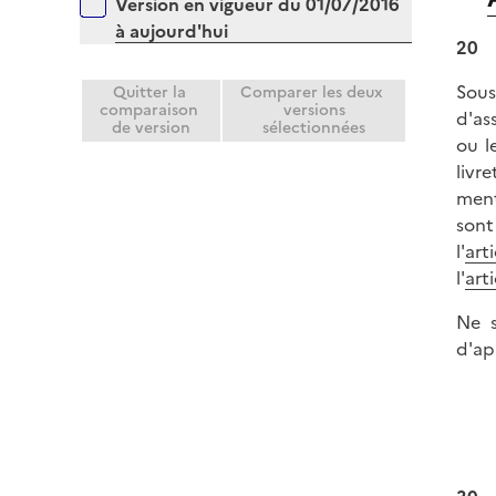
Versions sur la période
Version en vigueur du 01/07/2016
à aujourd'hui
20
Sous
Quitter la
Comparer les deux
comparaison
versions
d'as
de version
sélectionnées
ou l
livr
ment
sont
l'
art
l'
art
Ne s
d'app