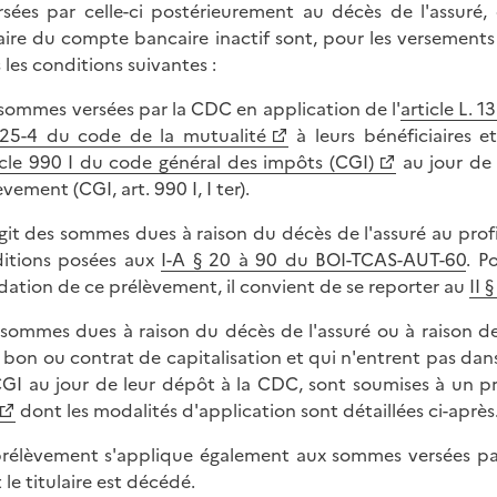
rsées par celle-ci postérieurement au décès de l'assuré,
laire du compte bancaire inactif sont, pour les versements
 les conditions suivantes :
s sommes versées par la CDC en application de l'
article L. 
25-4 du code de la mutualité
à leurs bénéficiaires e
icle 990 I du code général des impôts (CGI)
au jour de 
vement (CGI, art. 990 I, I ter).
'agit des sommes dues à raison du décès de l'assuré au prof
itions posées aux
I-A § 20 à 90 du BOI-TCAS-AUT-60
. P
idation de ce prélèvement, il convient de se reporter au
II 
s sommes dues à raison du décès de l'assuré ou à raison d
 bon ou contrat de capitalisation et qui n'entrent pas dans 
GI au jour de leur dépôt à la CDC, sont soumises à un pr
dont les modalités d'application sont détaillées ci-après
rélèvement s'applique également aux sommes versées par
 le titulaire est décédé.