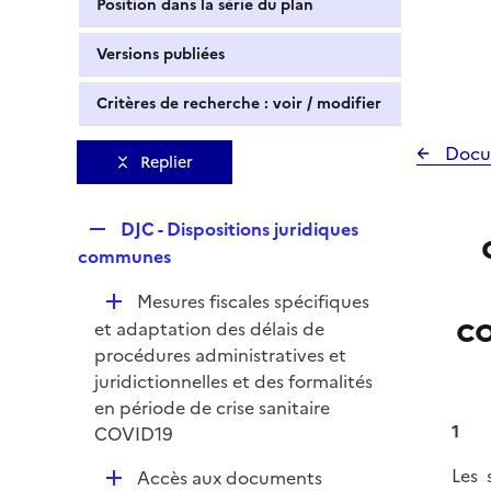
Position dans la série du plan
Versions publiées
Critères de recherche : voir / modifier
Docu
Replier
R
DJC - Dispositions juridiques
e
communes
p
D
Mesures fiscales spécifiques
l
c
é
et adaptation des délais de
i
p
procédures administratives et
e
l
juridictionnelles et des formalités
r
i
en période de crise sanitaire
e
1
COVID19
r
Les 
D
Accès aux documents