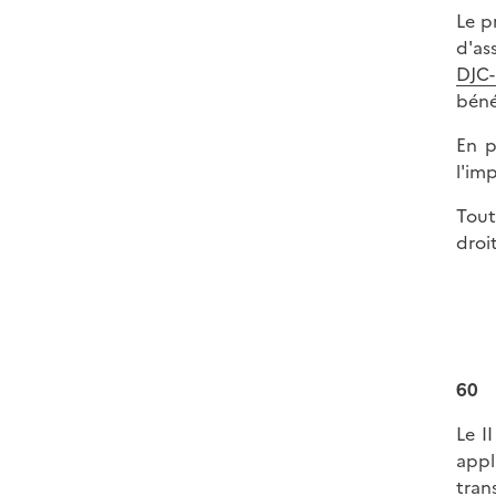
Le p
d'as
DJC-
béné
En p
l'im
Tout
droi
60
Le II
appl
trans