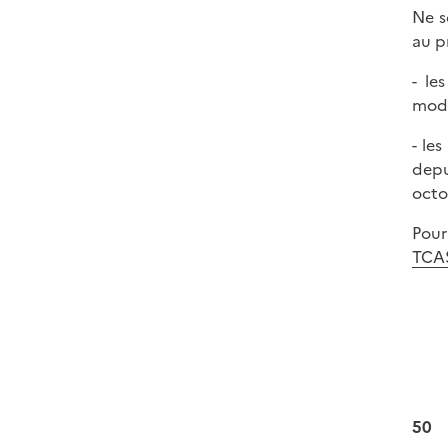
Ne s
au p
- le
modi
- le
depu
octo
Pour
TCA
50