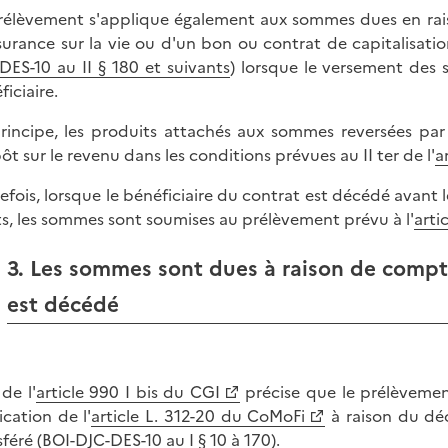
rélèvement s'applique également aux sommes dues en rais
surance sur la vie ou d'un bon ou contrat de capitalisation
DES-10 au II § 180 et suivants
) lorsque le versement des
ficiaire.
rincipe, les produits attachés aux sommes reversées par
pôt sur le revenu dans les conditions prévues au II ter de l'
a
efois, lorsque le bénéficiaire du contrat est décédé avan
ts, les sommes sont soumises au prélèvement prévu à l'
arti
3. Les sommes sont dues à raison de comptes
est décédé
 de l'
article 990 I bis du CGI
précise que le prélèveme
ication de l'
article L. 312-20 du CoMoFi
à raison du déc
féré (
BOI-DJC-DES-10 au I § 10 à 170
).