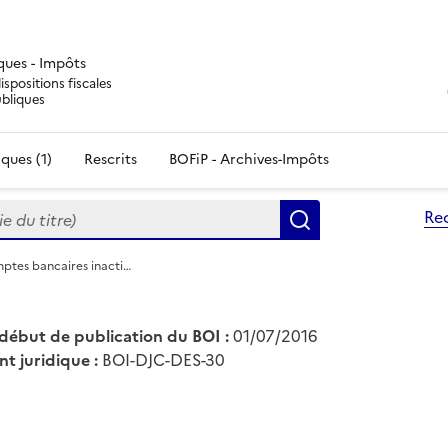
iques - Impôts
ispositions fiscales
ubliques
ques (1)
Rescrits
BOFiP - Archives-Impôts
du titre)
Re
Rechercher
ptes bancaires inacti…
début de publication du BOI :
01/07/2016
nt juridique :
BOI-DJC-DES-30