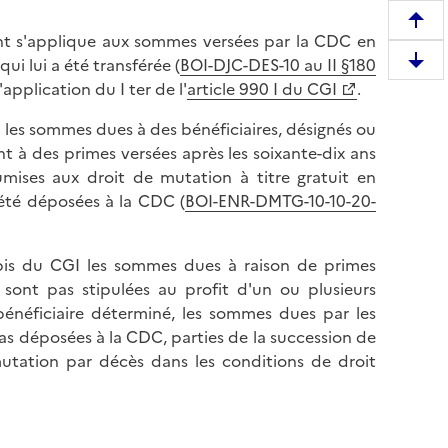
R
nt s'applique aux sommes versées par la CDC en
e
ui lui a été transférée (
BOI-DJC-DES-10 au II §180
D
m
pplication du I ter de l'
article 990 I du CGI
.
e
o
s
n
I les sommes dues à des bénéficiaires, désignés ou
c
t
t à des primes versées après les soixante-dix ans
e
e
umises aux droit de mutation à titre gratuit en
n
r
s été déposées à la CDC (
BOI-ENR-DMTG-10-10-20-
d
e
r
n
e
 bis du CGI les sommes dues à raison de primes
h
e
e sont pas stipulées au profit d'un ou plusieurs
a
n
 bénéficiaire déterminé, les sommes dues par les
u
b
pas déposées à la CDC, parties de la succession de
t
a
mutation par décès dans les conditions de droit
d
s
e
d
l
e
a