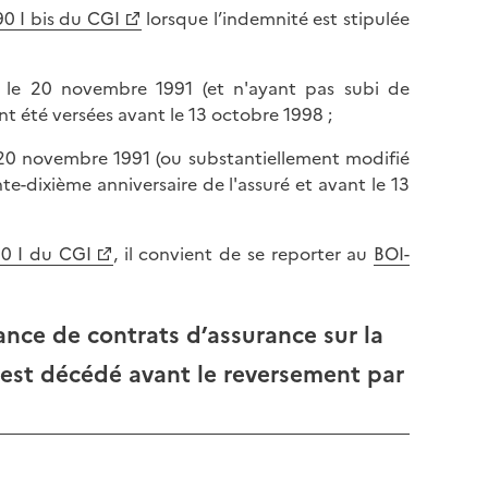
l
p
90 I bis du CGI
lorsque l’indemnité est stipulée
a
a
p
g
a
t le 20 novembre 1991 (et n'ayant pas subi de
e
g
nt été versées avant le 13 octobre 1998 ;
e
 20 novembre 1991 (ou substantiellement modifié
te-dixième anniversaire de l'assuré et avant le 13
90 I du CGI
, il convient de se reporter au
BOI-
ance de contrats d’assurance sur la
é est décédé avant le reversement par