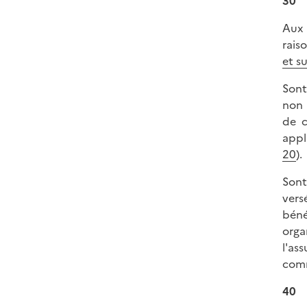
30
Aux 
rais
et s
Sont
non 
de c
appl
20
).
Sont
vers
béné
orga
l'as
com
40