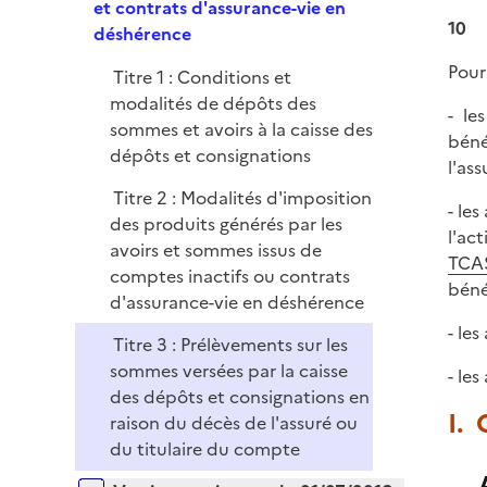
e
et contrats d'assurance-vie en
e
10
p
déshérence
r
l
Pour
Titre 1 : Conditions et
i
modalités de dépôts des
e
- le
sommes et avoirs à la caisse des
r
béné
dépôts et consignations
l'as
Titre 2 : Modalités d'imposition
- le
des produits générés par les
l'ac
avoirs et sommes issus de
TCAS
comptes inactifs ou contrats
béné
d'assurance-vie en déshérence
- le
Titre 3 : Prélèvements sur les
sommes versées par la caisse
- le
des dépôts et consignations en
I. 
raison du décès de l'assuré ou
du titulaire du compte