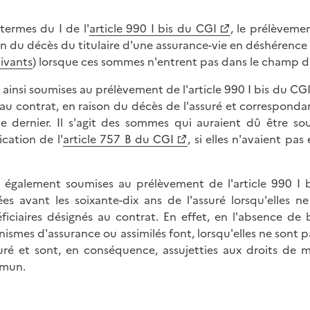
termes du I de l'
article 990 I bis du CGI
, le prélèveme
on du décès du titulaire d'une assurance-vie en déshérence q
uivants
) lorsque ces sommes n'entrent pas dans le champ d'a
 ainsi soumises au prélèvement de l'article 990 I bis du CG
au contrat, en raison du décès de l'assuré et correspondan
e dernier. Il s'agit des sommes qui auraient dû être so
ication de l'
article 757 B du CGI
, si elles n'avaient pa
 également soumises au prélèvement de l'article 990 I
ées avant les soixante-dix ans de l'assuré lorsqu'elles n
ficiaires désignés au contrat. En effet, en l'absence de
nismes d'assurance ou assimilés font, lorsqu'elles ne sont 
suré et sont, en conséquence, assujetties aux droits de 
mun.