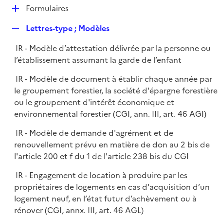
l
D
Formulaires
p
i
é
l
e
R
Lettres-type ; Modèles
p
i
r
e
l
e
IR - Modèle d’attestation délivrée par la personne ou
p
i
r
l’établissement assumant la garde de l’enfant
l
e
i
r
IR - Modèle de document à établir chaque année par
e
le groupement forestier, la société d'épargne forestière
r
ou le groupement d'intérêt économique et
environnemental forestier (CGI, ann. III, art. 46 AGI)
IR - Modèle de demande d'agrément et de
renouvellement prévu en matière de don au 2 bis de
l'article 200 et f du 1 de l'article 238 bis du CGI
IR - Engagement de location à produire par les
propriétaires de logements en cas d'acquisition d’un
logement neuf, en l’état futur d’achèvement ou à
rénover (CGI, annx. III, art. 46 AGL)