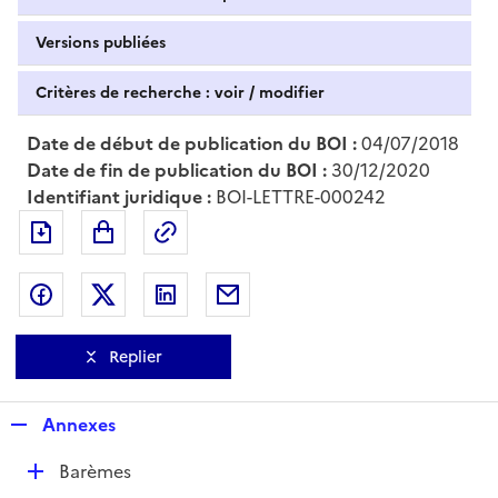
Versions publiées
Critères de recherche : voir / modifier
Date de début de publication du BOI :
04/07/2018
Date de fin de publication du BOI :
30/12/2020
Identifiant juridique :
BOI-LETTRE-000242
Exporter le document au format pdf
Permalien : adresse web de ce doc
Partager sur Facebook
Partager sur Twitter
Partager sur LinkedIn
Partager par messagerie
Replier
R
Annexes
e
D
Barèmes
p
é