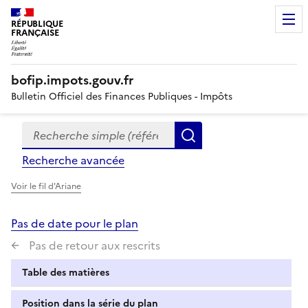
RÉPUBLIQUE
FRANÇAISE
bofip.impots.gouv.fr
Bulletin Officiel des Finances Publiques - Impôts
Recherche simple (références, mots clés, partie du titre
Formulaire
Rechercher
de
Recherche avancée
recherche
Voir le fil d'Ariane
Pas de date pour le plan
Pas de retour aux rescrits
Table des matières
Position dans la série du plan