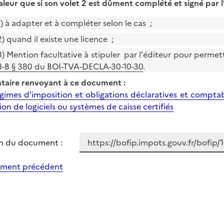
aleur que si son volet 2 est dûment complété et signé par l’e
1) à adapter et à compléter selon le cas ;
2) quand il existe une licence ;
3) Mention facultative à stipuler par l'éditeur pour permet
II-B § 380 du BOI-TVA-DECLA-30-10-30
.
aire renvoyant à ce document :
gimes d'imposition et obligations déclaratives et comptab
tion de logiciels ou systèmes de caisse certifiés
n du document :
ment précédent