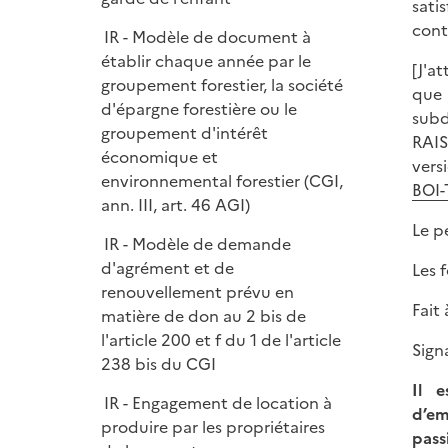
e
sati
r
contr
IR - Modèle de document à
établir chaque année par le
[J'a
groupement forestier, la société
que 
d'épargne forestière ou le
subd
groupement d'intérêt
RAIS
économique et
vers
environnemental forestier (CGI,
BOI-
ann. III, art. 46 AGI)
Le p
IR - Modèle de demande
d'agrément et de
Les 
renouvellement prévu en
Fa
matière de don au 2 bis de
l'article 200 et f du 1 de l'article
Sign
238 bis du CGI
Il e
IR - Engagement de location à
d’em
produire par les propriétaires
pass