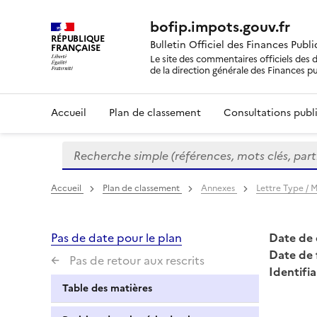
bofip.impots.gouv.fr
RÉPUBLIQUE
Bulletin Officiel des Finances Publ
FRANÇAISE
Le site des commentaires officiels des d
de la direction générale des Finances p
Accueil
Plan de classement
Consultations publi
Recherche simple (références, mots clés, partie 
Formulaire
de
recherche
Accueil
Plan de classement
Annexes
Lettre Type /
Pas de date pour le plan
Date de 
Date de 
Pas de retour aux rescrits
Identifia
Table des matières