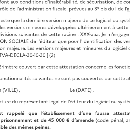
sfont aux conditions d’inaltérabilité, de sécurisation, de 
ôle de l’administration fiscale, prévues au 3° bis du I de l’
a
tteste que la dernière version majeure de ce logiciel ou syst
les versions mineures développées ultérieurement à cette v
ivisions suivantes de cette racine : XXX-aaa. Je m'engage 
ON SOCIALE de l'éditeur que pour l'identification des vers
ion majeure. Les versions majeures et mineures du logicie
TVA-DECLA-30-10-30
] (2)
érimètre couvert par cette attestation concerne les fonction
fonctionnalités suivantes ne sont pas couvertes par cette att
it à (VILLE) , Le (DATE) ,
ature du représentant légal de l’éditeur du logiciel ou systè
st rappelé que l’établissement d’une fausse attest
prisonnement et de 45 000 € d’amende (
code pénal, ar
ible des mêmes peines.