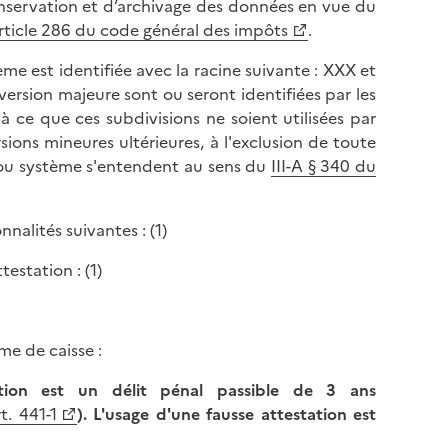
conservation et d’archivage des données en vue du
rticle 286 du code général des impôts
.
ème est identifiée avec la racine suivante : XXX et
ersion majeure sont ou seront identifiées par les
à ce que ces subdivisions ne soient utilisées par
ions mineures ultérieures, à l'exclusion de toute
l ou système s'entendent au sens du
III-A § 340 du
nalités suivantes : (1)
estation : (1)
me de caisse :
ation est un délit pénal passible de 3 ans
t. 441-1
). L'usage d'une fausse attestation est