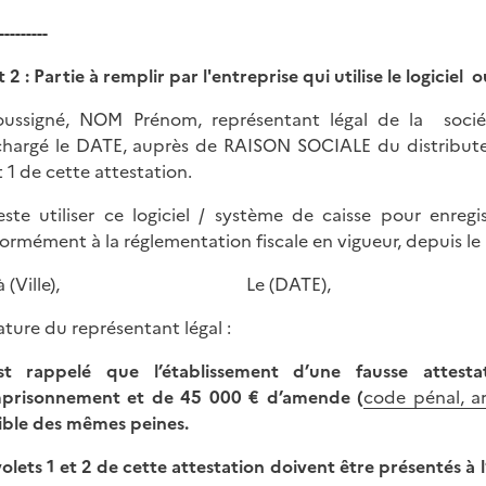
---------
 2 : Partie à remplir par l'entreprise qui utilise le logiciel
oussigné, NOM Prénom, représentant légal de la soci
chargé le DATE, auprès de RAISON SOCIALE du distributeu
t 1 de cette attestation.
teste utiliser ce logiciel / système de caisse pour enregi
ormément à la réglementation fiscale en vigueur, depuis le
it à (Ville), Le (DATE),
ature du représentant légal :
st rappelé que l’établissement d’une fausse attest
prisonnement et de 45 000 € d’amende (
code pénal, ar
ible des mêmes peines.
volets 1 et 2 de cette attestation doivent être présentés à l