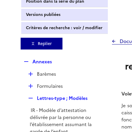
Position dans la série du plan
Versions publiées
Critères de recherche : voir / modifier
Docu
Replier
R
Annexes
r
e
D
Barèmes
p
é
l
D
Formulaires
p
i
é
Vole
l
e
R
Lettres-type ; Modèles
p
i
r
e
Je s
l
e
IR - Modèle d’attestation
p
cais
i
r
délivrée par la personne ou
l
fonc
e
l’établissement assumant la
i
nom 
r
garde de l’enfant