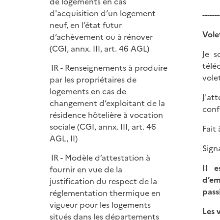
de logements en cas
d'acquisition d’un logement
-------
neuf, en l’état futur
Volet
d’achèvement ou à rénover
(CGI, annx. III, art. 46 AGL)
Je s
télé
IR - Renseignements à produire
vole
par les propriétaires de
logements en cas de
J'at
changement d’exploitant de la
conf
résidence hôtelière à vocation
sociale (CGI, annx. III, art. 46
Fa
AGL, II)
Sign
IR - Modèle d’attestation à
Il e
fournir en vue de la
d’em
justification du respect de la
pass
réglementation thermique en
vigueur pour les logements
Les 
situés dans les départements