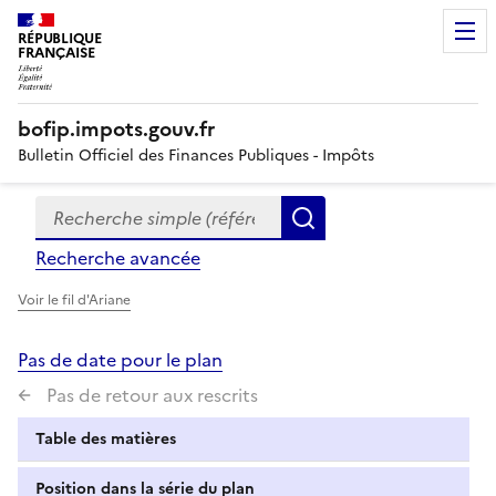
RÉPUBLIQUE
FRANÇAISE
bofip.impots.gouv.fr
Bulletin Officiel des Finances Publiques - Impôts
Recherche simple (références, mots clés, partie du titre
Formulaire
Rechercher
de
Recherche avancée
recherche
Voir le fil d'Ariane
Pas de date pour le plan
Pas de retour aux rescrits
Table des matières
Position dans la série du plan