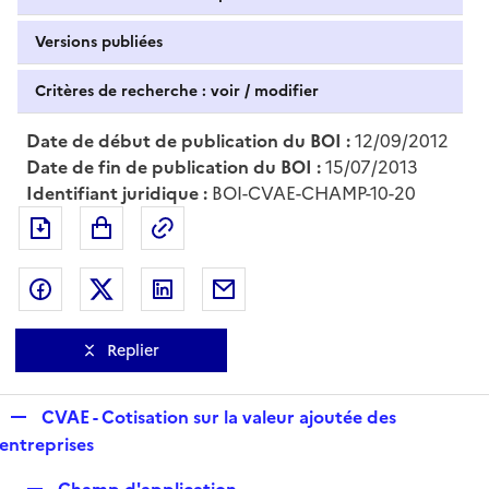
Versions publiées
Critères de recherche : voir / modifier
Date de début de publication du BOI :
12/09/2012
Date de fin de publication du BOI :
15/07/2013
Identifiant juridique :
BOI-CVAE-CHAMP-10-20
Exporter le document au format pdf
Permalien : adresse web de ce doc
Partager sur Facebook
Partager sur Twitter
Partager sur LinkedIn
Partager par messagerie
Replier
R
CVAE - Cotisation sur la valeur ajoutée des
e
entreprises
p
R