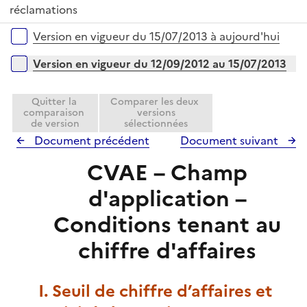
e
réclamations
l
r
i
Versions sur la période
Version en vigueur du 15/07/2013 à aujourd'hui
e
r
Version en vigueur du 12/09/2012 au 15/07/2013
Quitter la
Comparer les deux
comparaison
versions
de version
sélectionnées
Document précédent
Document suivant
CVAE – Champ
d'application –
Conditions tenant au
chiffre d'affaires
I. Seuil de chiffre d’affaires et