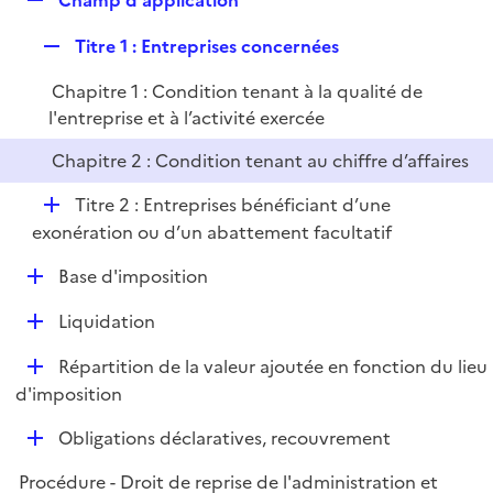
Champ d'application
l
e
i
R
Titre 1 : Entreprises concernées
p
e
e
l
r
Chapitre 1 : Condition tenant à la qualité de
p
i
l'entreprise et à l’activité exercée
l
e
i
r
Chapitre 2 : Condition tenant au chiffre d’affaires
e
r
D
Titre 2 : Entreprises bénéficiant d’une
é
exonération ou d’un abattement facultatif
p
D
Base d'imposition
l
é
i
D
Liquidation
p
e
é
l
r
D
Répartition de la valeur ajoutée en fonction du lieu
p
i
é
d'imposition
l
e
p
i
r
D
Obligations déclaratives, recouvrement
l
e
é
i
r
Procédure - Droit de reprise de l'administration et
p