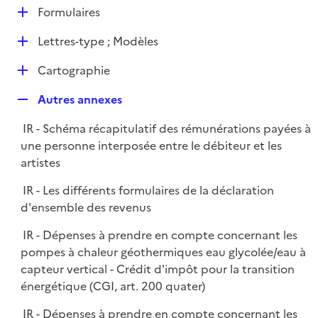
l
D
Formulaires
p
i
é
l
e
D
Lettres-type ; Modèles
p
i
r
é
l
e
D
Cartographie
p
i
r
é
l
e
R
Autres annexes
p
i
r
e
l
e
IR - Schéma récapitulatif des rémunérations payées à
p
i
r
une personne interposée entre le débiteur et les
l
e
artistes
i
r
e
IR - Les différents formulaires de la déclaration
r
d'ensemble des revenus
IR - Dépenses à prendre en compte concernant les
pompes à chaleur géothermiques eau glycolée/eau à
capteur vertical - Crédit d'impôt pour la transition
énergétique (CGI, art. 200 quater)
IR - Dépenses à prendre en compte concernant les