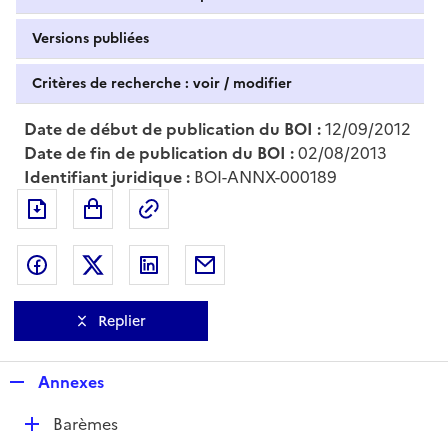
Versions publiées
Critères de recherche : voir / modifier
Date de début de publication du BOI :
12/09/2012
Date de fin de publication du BOI :
02/08/2013
Identifiant juridique :
BOI-ANNX-000189
Exporter le document au format pdf
Permalien : adresse web de ce doc
Partager sur Facebook
Partager sur Twitter
Partager sur LinkedIn
Partager par messagerie
Replier
R
Annexes
e
D
Barèmes
p
é