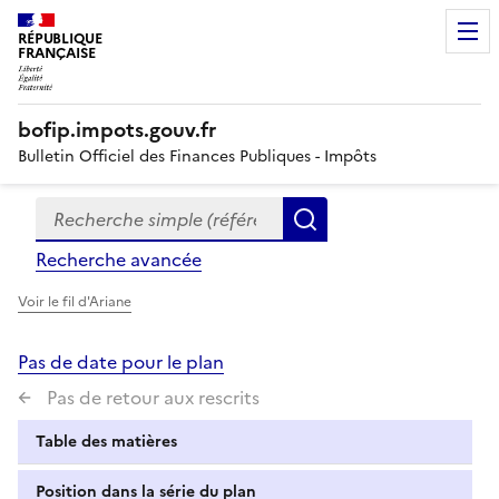
RÉPUBLIQUE
FRANÇAISE
bofip.impots.gouv.fr
Bulletin Officiel des Finances Publiques - Impôts
Recherche simple (références, mots clés, partie du titre
Formulaire
Rechercher
de
Recherche avancée
recherche
Voir le fil d'Ariane
Pas de date pour le plan
Pas de retour aux rescrits
Table des matières
Position dans la série du plan