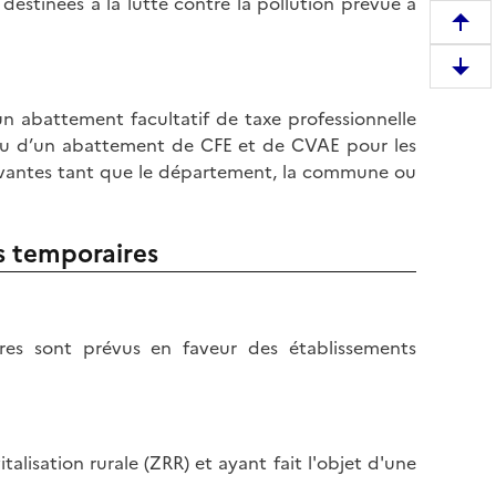
destinées à la lutte contre la pollution prévue à
R
e
D
m
e
o
un abattement facultatif de taxe professionnelle
s
n
 ou d’un abattement de CFE et de CVAE pour les
c
t
suivantes tant que le département, la commune ou
e
e
n
r
d
e
s temporaires
r
n
e
h
e
a
n
res sont prévus en faveur des établissements
u
b
t
a
d
s
e
d
l
alisation rurale (ZRR) et ayant fait l'objet d'une
e
a