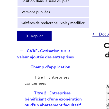
Position dans la série du plan
Versions publiées
Critères de recherche : voir / modifier
Docu
Replier
C
R
CVAE - Cotisation sur la
d
e
valeur ajoutée des entreprises
p
R
Champ d'application
l
e
i
D
Titre 1 : Entreprises
p
e
é
concernées
l
r
A
p
i
t
R
Titre 2 : Entreprises
l
e
J
e
bénéficiant d’une exonération
i
r
d
p
ou d’un abattement facultatif
e