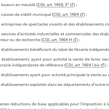
s loueurs en meublé (
CGI, art. 1459, 3°
) ;
s caisses de crédit municipal (
CGI, art. 1464
) ;
s entreprises de spectacles vivants et des établissements 
s services d’activités industrielles et commerciales des ét
rieur ou de recherche (
CGI, art. 1464 H
) ;
s établissements bénéficiant du label de librairie indépend
s établissements ayant pour activité la vente de livres neu
ibrairie indépendante de référence (
CGI, art. 1464 I bis
) ;
s établissements ayant pour activité principale la vente a
s établissements exploités dans les départements d'outre-m
aines réductions de base applicables pour l'imposition à l