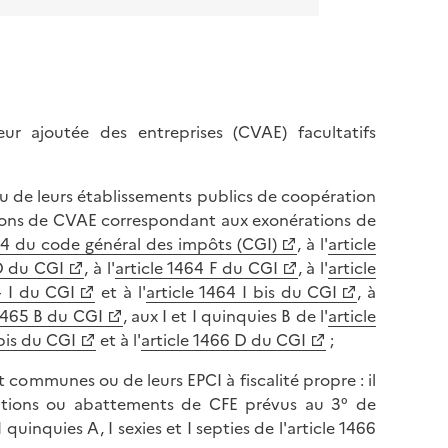
ur ajoutée des entreprises (CVAE) facultatifs
 de leurs établissements publics de coopération
rations de CVAE correspondant aux exonérations de
64 du code général des impôts (CGI)
, à l'
article
 D du CGI
, à l'
article 1464 F du CGI
, à l'
article
4 I du CGI
et à l'
article 1464 I bis du CGI
, à
 1465 B du CGI
, aux I et I quinquies B de l'
article
 bis du CGI
et à l'
article 1466 D du CGI
;
 communes ou de leurs EPCI à fiscalité propre : il
ations ou abattements de CFE prévus au 3° de
 I quinquies A, I sexies et I septies de l'article 1466