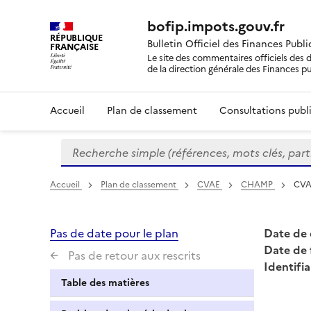
bofip.impots.gouv.fr
RÉPUBLIQUE
Bulletin Officiel des Finances Publ
FRANÇAISE
Le site des commentaires officiels des d
de la direction générale des Finances p
Accueil
Plan de classement
Consultations publi
Recherche simple (références, mots clés, partie 
Formulaire
de
recherche
Accueil
Plan de classement
CVAE
CHAMP
CVAE
Pas de date pour le plan
Date de 
Date de 
Pas de retour aux rescrits
Identifia
Table des matières