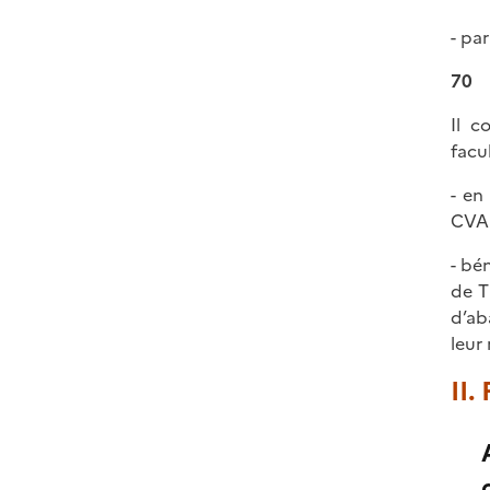
- pa
70
Il c
facu
- en
CVAE
- bé
de T
d’ab
leur
II.