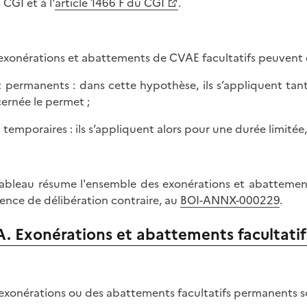
 CGI et à l'
article 1466 F du CGI
.
exonérations et abattements de CVAE facultatifs peuvent ê
it permanents : dans cette hypothèse, ils s’appliquent tant 
ernée le permet ;
it temporaires : ils s’appliquent alors pour une durée limitée
ableau résume l'ensemble des exonérations et abattements
sence de délibération contraire, au
BOI-ANNX-000229
.
A. Exonérations et abattements facultati
exonérations ou des abattements facultatifs permanents so