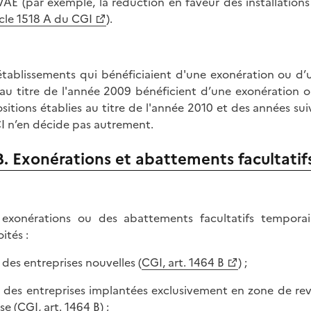
VAE (par exemple, la réduction en faveur des installations 
icle 1518 A du CGI
).
établissements qui bénéficiaient d'une exonération ou d’
 au titre de l'année 2009 bénéficient d’une exonération
sitions établies au titre de l'année 2010 et des années 
CI n’en décide pas autrement.
B. Exonérations et abattements facultatif
exonérations ou des abattements facultatifs temporai
ités :
r des entreprises nouvelles (
CGI, art. 1464 B
) ;
r des entreprises implantées exclusivement en zone de revit
se (CGI, art. 1464 B) ;