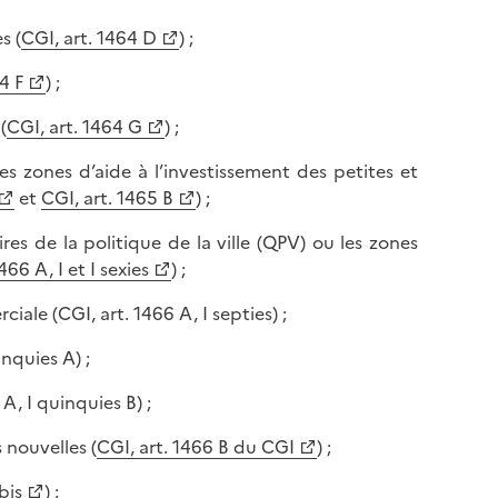
l
p
a
s (
CGI, art. 1464 D
) ;
a
p
g
4 F
) ;
a
e
g
(
CGI, art. 1464 G
) ;
e
les zones d’aide à l’investissement des petites et
et
CGI, art. 1465 B
) ;
ires de la politique de la ville (QPV) ou les zones
466 A, I et I sexies
) ;
ale (CGI, art. 1466 A, I septies) ;
inquies A) ;
A, I quinquies B) ;
 nouvelles (
CGI, art. 1466 B du CGI
) ;
bis
) ;