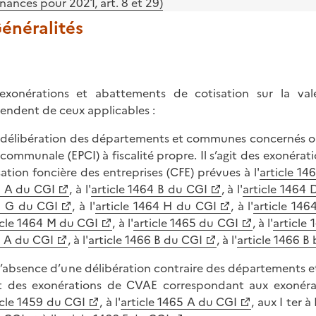
inances pour 2021, art. 8 et 29)
Généralités
exonérations et abattements de cotisation sur la vale
tendent de ceux applicables :
r délibération des départements et communes concernés ou
rcommunale (EPCI) à fiscalité propre. Il s’agit des exoné
sation foncière des entreprises (CFE) prévues à l'
article 14
 A du CGI
, à l'
article 1464 B du CGI
, à l'
article 1464
4 G du CGI
, à l'
article 1464 H du CGI
, à l'
article 146
icle 1464 M du CGI
, à l'
article 1465 du CGI
, à l'
article
 A du CGI
, à l'
article 1466 B du CGI
, à l'
article 1466 B
 l’absence d’une délibération contraire des départements et
it des exonérations de CVAE correspondant aux exonér
icle 1459 du CGI
, à l'
article 1465 A du CGI
, aux I ter à