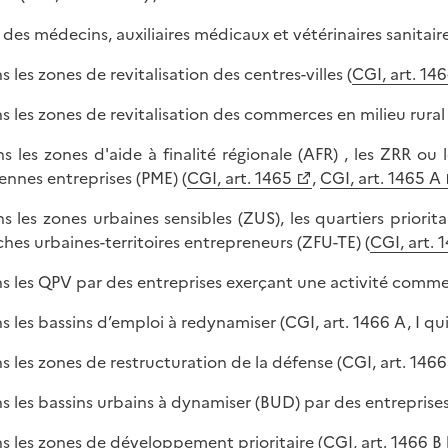
r des médecins, auxiliaires médicaux et vétérinaires sanitaire
s les zones de revitalisation des centres-villes (
CGI, art. 146
ns les zones de revitalisation des commerces en milieu rural 
ns les zones d'aide à finalité régionale (AFR) , les ZRR ou 
nnes entreprises (PME) (
CGI, art. 1465
,
CGI, art. 1465 A
ns les zones urbaines sensibles (ZUS), les quartiers priorita
ches urbaines-territoires entrepreneurs (ZFU-TE) (
CGI, art. 1
ns les QPV par des entreprises exerçant une activité commerci
ns les bassins d’emploi à redynamiser (CGI, art. 1466 A, I qu
ns les zones de restructuration de la défense (CGI, art. 1466 
ns les bassins urbains à dynamiser (BUD) par des entreprises
ns les zones de développement prioritaire (
CGI, art. 1466 B 