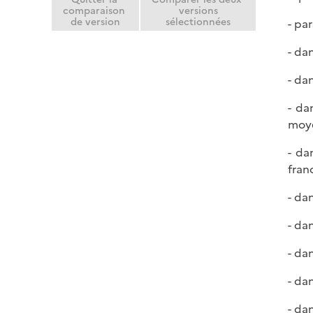
comparaison
versions
de version
sélectionnées
- pa
- dan
- da
- da
moye
- da
fran
- da
- da
- da
- da
- da