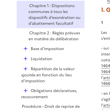
f
l
r
Chapitre 1 : Dispositions
i
I. 
communes à tous les
e
dispositifs d’exonération ou
r
1
d’abattement facultatif
Les 
Chapitre 2 : Règles prévues
s’en
en matière de délibération
- su
D
Base d'imposition
inte
é
D
Liquidation
coti
p
é
1464
l
D
Répartition de la valeur
p
146
i
é
ajoutée en fonction du lieu
l
l'
art
e
p
d'imposition
i
1466
r
l
e
D
Obligations déclaratives,
i
- en
r
é
recouvrement
e
s’ag
p
r
l'
art
Procédure - Droit de reprise de
l