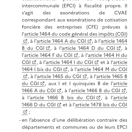
intercommunale (EPCI) à fiscalité propre. Il
s’agit des exonérations de CVAE
correspondant aux exonérations de cotisation
foncière des entreprises (CFE) prévues à
l'
article 1464 du code général des impôts (CGI)
, à l'
article 1464 A du CGI
, à l'
article 1464
B du CGI
, à l'
article 1464 D du CGI
, à
l'
article 1464 F du CGI
, à l'
article 1464 H du
CGI
, à l'
article 1464 I du CGI
et à l'
article
1464 I bis du CGI
, à l'
article 1464 M du CGI
, à l'
article 1465 du CGI
, à l'
article 1465 B
du CGI
, aux I et I quinquies B de l'
article
1466 A du CGI
, à l'
article 1466 B du CGI
,
à l'
article 1466 B bis du CGI
, à l'
article
1466 D du CGI
et à l'
article 1478 bis du CGI
;
en l’absence d’une délibération contraire des
départements et communes ou de leurs EPCI