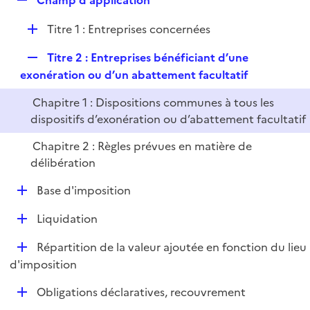
Champ d'application
l
e
i
D
Titre 1 : Entreprises concernées
p
e
é
l
r
R
Titre 2 : Entreprises bénéficiant d’une
p
i
e
exonération ou d’un abattement facultatif
l
e
p
i
r
Chapitre 1 : Dispositions communes à tous les
l
e
dispositifs d’exonération ou d’abattement facultatif
i
r
e
Chapitre 2 : Règles prévues en matière de
r
délibération
D
Base d'imposition
é
D
Liquidation
p
é
l
D
Répartition de la valeur ajoutée en fonction du lieu
p
i
é
d'imposition
l
e
p
i
r
D
Obligations déclaratives, recouvrement
l
e
é