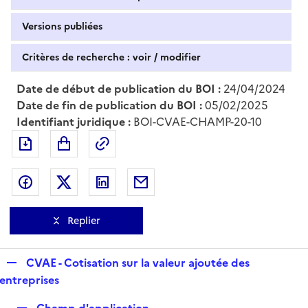
Versions publiées
Critères de recherche : voir / modifier
Date de début de publication du BOI :
24/04/2024
Date de fin de publication du BOI :
05/02/2025
Identifiant juridique :
BOI-CVAE-CHAMP-20-10
Exporter le document au format pdf
Permalien : adresse web de ce doc
Partager sur Facebook
Partager sur Twitter
Partager sur LinkedIn
Partager par messagerie
Replier
R
CVAE - Cotisation sur la valeur ajoutée des
e
entreprises
p
R