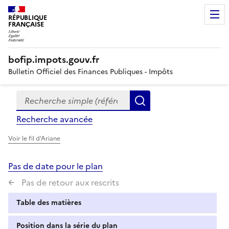
RÉPUBLIQUE
FRANÇAISE
bofip.impots.gouv.fr
Bulletin Officiel des Finances Publiques - Impôts
Recherche simple (références, mots clés, partie du titre
Formulaire
Rechercher
de
Recherche avancée
recherche
Voir le fil d'Ariane
Pas de date pour le plan
Pas de retour aux rescrits
Table des matières
Position dans la série du plan