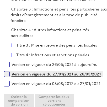
Chapitre 3 : Infractions et pénalités particulières au
droits d’enregistrement et à la taxe de publicité
foncière
Chapitre 4 : Autres infractions et pénalités
particulières
D
Titre 3 : Mise en œuvre des pénalités fiscales
é
D
Titre 4 : Infractions et sanctions pénales
p
é
l
Versions sur la période
Version en vigueur du 26/05/2021 à aujourd'hui
p
i
l
e
Version en vigueur du 27/01/2021 au 26/05/2021
i
r
e
Version en vigueur du 08/03/2017 au 27/01/2021
r
Quitter la
Comparer les deux
comparaison
versions
de version
sélectionnées