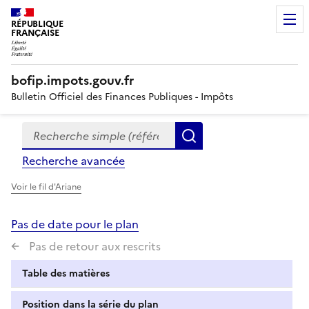
RÉPUBLIQUE
FRANÇAISE
bofip.impots.gouv.fr
Bulletin Officiel des Finances Publiques - Impôts
Recherche simple (références, mots clés, partie du titre
Formulaire
Rechercher
de
Recherche avancée
recherche
Voir le fil d'Ariane
Pas de date pour le plan
Pas de retour aux rescrits
Table des matières
Position dans la série du plan