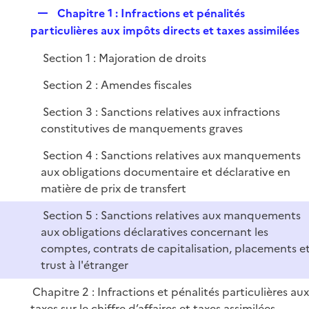
p
e
R
Chapitre 1 : Infractions et pénalités
l
r
e
particulières aux impôts directs et taxes assimilées
i
p
e
Section 1 : Majoration de droits
l
r
i
Section 2 : Amendes fiscales
e
Section 3 : Sanctions relatives aux infractions
r
constitutives de manquements graves
Section 4 : Sanctions relatives aux manquements
aux obligations documentaire et déclarative en
matière de prix de transfert
Section 5 : Sanctions relatives aux manquements
aux obligations déclaratives concernant les
comptes, contrats de capitalisation, placements e
trust à l'étranger
Chapitre 2 : Infractions et pénalités particulières au
taxes sur le chiffre d’affaires et taxes assimilées