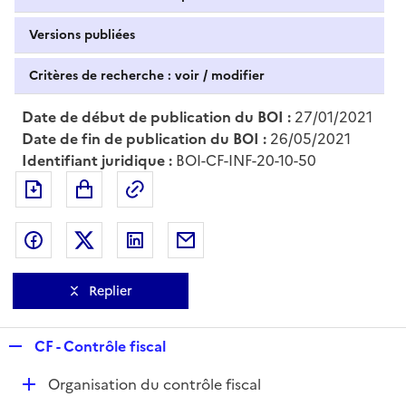
Versions publiées
Critères de recherche : voir / modifier
Date de début de publication du BOI :
27/01/2021
Date de fin de publication du BOI :
26/05/2021
Identifiant juridique :
BOI-CF-INF-20-10-50
Exporter le document au format pdf
Permalien : adresse web de ce doc
Partager sur Facebook
Partager sur Twitter
Partager sur LinkedIn
Partager par messagerie
Replier
R
CF - Contrôle fiscal
e
D
Organisation du contrôle fiscal
p
é