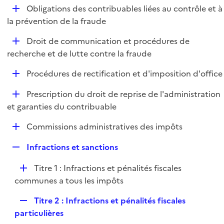
l
D
Obligations des contribuables liées au contrôle et à
p
i
é
la prévention de la fraude
l
e
p
i
r
D
Droit de communication et procédures de
l
e
é
recherche et de lutte contre la fraude
i
r
p
e
D
Procédures de rectification et d'imposition d'office
l
r
é
i
D
Prescription du droit de reprise de l'administration
p
e
é
et garanties du contribuable
l
r
p
i
D
Commissions administratives des impôts
l
e
é
i
r
R
Infractions et sanctions
p
e
e
l
r
D
Titre 1 : Infractions et pénalités fiscales
p
i
é
communes a tous les impôts
l
e
p
i
r
R
Titre 2 : Infractions et pénalités fiscales
l
e
e
particulières
i
r