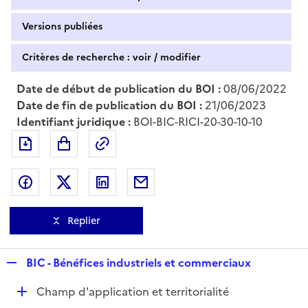
Versions publiées
Critères de recherche : voir / modifier
Date de début de publication du BOI :
08/06/2022
Date de fin de publication du BOI :
21/06/2023
Identifiant juridique :
BOI-BIC-RICI-20-30-10-10
Exporter le document au format pdf
Permalien : adresse web de ce doc
Partager sur Facebook
Partager sur Twitter
Partager sur LinkedIn
Partager par messagerie
Replier
R
BIC - Bénéfices industriels et commerciaux
e
D
Champ d'application et territorialité
p
é