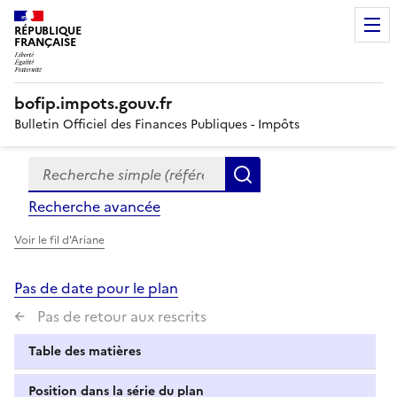
RÉPUBLIQUE
FRANÇAISE
bofip.impots.gouv.fr
Bulletin Officiel des Finances Publiques - Impôts
Recherche simple (références, mots clés, partie du titre
Formulaire
Rechercher
de
Recherche avancée
recherche
Voir le fil d'Ariane
Pas de date pour le plan
Pas de retour aux rescrits
Table des matières
Position dans la série du plan