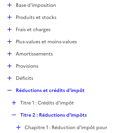
l
D
Base d'imposition
p
i
é
l
e
D
Produits et stocks
p
i
r
é
l
e
D
Frais et charges
p
i
r
é
l
e
D
Plus-values et moins-values
p
i
r
é
l
e
D
Amortissements
p
i
r
é
l
e
D
Provisions
p
i
r
é
l
e
D
Déficits
p
i
r
é
l
e
R
Réductions et crédits d'impôt
p
i
r
e
l
e
D
Titre 1 : Crédits d'impôt
p
i
r
é
l
e
R
Titre 2 : Réductions d'impôts
p
i
r
e
l
e
D
Chapitre 1 : Réduction d'impôt pour
p
i
r