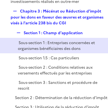
é
investissements réalisés en outre-mer
l
e
p
i
r
R
Chapitre 3 : Mécénat ou Réduction d'impôt
l
e
e
pour les dons en faveur des œuvres et organismes
i
r
p
visés à l'article 238 bis du CGI
e
l
r
R
Section 1 : Champ d'application
i
e
e
Sous-section 1 : Entreprises concernées et
p
r
organismes bénéficiaires des dons
l
i
Sous-section 1.5 : Cas particuliers
e
Sous-section 2 : Conditions relatives aux
r
versements effectués par les entreprises
Sous-section 3 : Sanctions et procédure de
rescrit
Section 2 : Détermination de la réduction d'impôt
Section 3 : Utilisation de la réduction d'impôt