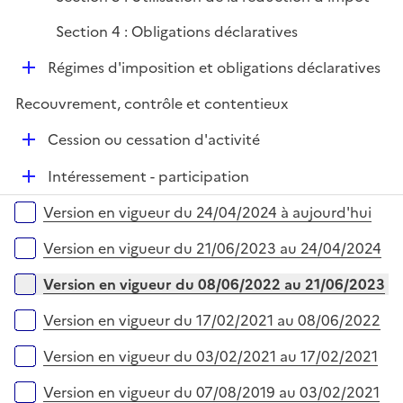
Section 4 : Obligations déclaratives
D
Régimes d'imposition et obligations déclaratives
é
Recouvrement, contrôle et contentieux
p
l
D
Cession ou cessation d'activité
i
é
e
D
Intéressement - participation
p
r
é
l
Versions sur la période
Version en vigueur du 24/04/2024 à aujourd'hui
p
i
l
e
Version en vigueur du 21/06/2023 au 24/04/2024
i
r
e
Version en vigueur du 08/06/2022 au 21/06/2023
r
Version en vigueur du 17/02/2021 au 08/06/2022
Version en vigueur du 03/02/2021 au 17/02/2021
Version en vigueur du 07/08/2019 au 03/02/2021