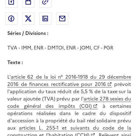
Exporter le document au format pdf
Permalien : adresse web de ce doc
Partager sur Facebook
Partager sur Twitter
Partager sur LinkedIn
Partager par messagerie
Séries / Divisions :
TVA - IMM, ENR - DMTOI, ENR - JOMI, CF - PGR
Texte :
L'
article 62 de la loi n° 2016-1918 du 29 décembre
2016 de finances rectificative pour 2016
prévoit
l'application du taux réduit de 5,5 % de la taxe sur la
valeur ajoutée (TVA) prévu par l'
article 278 sexies du
code général des impôts (CGI)
à certaines
opérations réalisées dans le cadre du dispositif
d'accession à la propriété du bail réel solidaire prévu
aux
articles L. 255-1 et suivants du code de la
construction et l'habitation (CCH)
. Relèvent ainsi