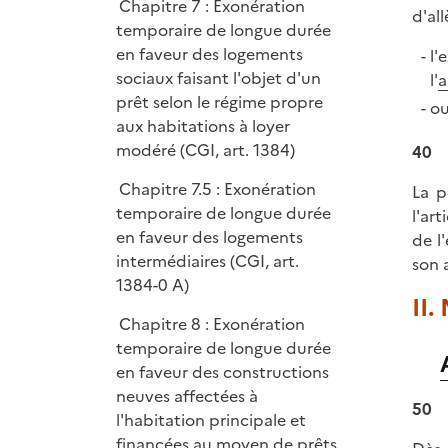
Chapitre 7 : Exonération
l
d'all
temporaire de longue durée
i
en faveur des logements
l'
e
sociaux faisant l'objet d'un
l'
a
r
prêt selon le régime propre
ou
aux habitations à loyer
modéré (CGI, art. 1384)
40
Chapitre 7.5 : Exonération
La p
temporaire de longue durée
l'ar
en faveur des logements
de l
intermédiaires (CGI, art.
son 
1384-0 A)
II.
Chapitre 8 : Exonération
temporaire de longue durée
en faveur des constructions
neuves affectées à
50
l'habitation principale et
financées au moyen de prêts