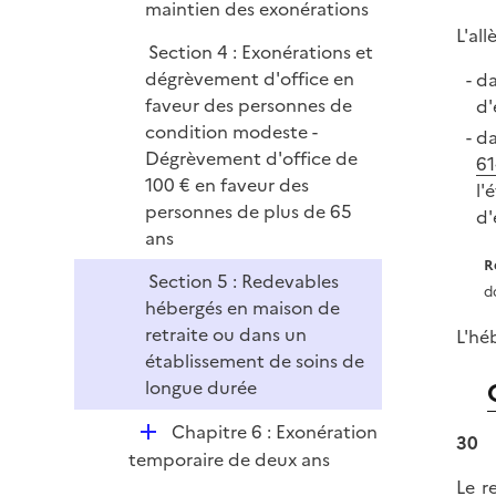
maintien des exonérations
L'al
Section 4 : Exonérations et
dégrèvement d'office en
da
faveur des personnes de
d'
condition modeste -
da
Dégrèvement d'office de
61
100 € en faveur des
l'
personnes de plus de 65
d'
ans
R
Section 5 : Redevables
d
hébergés en maison de
retraite ou dans un
L'hé
établissement de soins de
longue durée
D
Chapitre 6 : Exonération
30
é
temporaire de deux ans
p
Le r