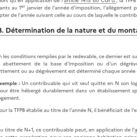
lors qu'en application de l'
article 1415 du CGI
, la TFPB
er
tants au 1
janvier de l'année d'imposition, l'allègement p
ter de l'année suivant celle au cours de laquelle le contribu
B. Détermination de la nature et du mont
n les conditions remplies par le redevable, ce dernier est s
 abattement de la base d'imposition ou d'un dégrève
attement ou au dégrèvement est déterminé chaque année en
xemple :
Un contribuable qui vit seul quitte en N son lo
our être hébergé durablement dans un établissement spéc
ogement.
our la TFPB établie au titre de l'année N, il bénéficiait de l'
u titre de N+1, ce contribuable peut, en application de l'
a