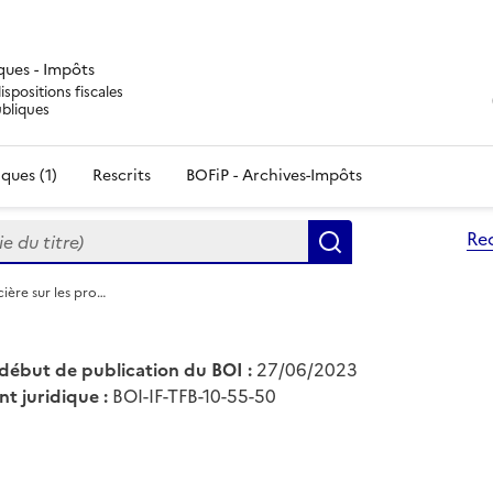
iques - Impôts
ispositions fiscales
ubliques
ques (1)
Rescrits
BOFiP - Archives-Impôts
du titre)
Re
Rechercher
cière sur les pro…
début de publication du BOI :
27/06/2023
nt juridique :
BOI-IF-TFB-10-55-50