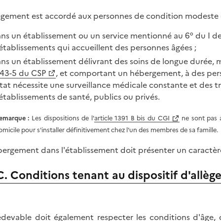
lègement est accordé aux personnes de condition modeste qu
ns un établissement ou un service mentionné au 6° du I de 
établissements qui accueillent des personnes âgées ;
ns un établissement délivrant des soins de longue durée, me
43-5 du CSP
, et comportant un hébergement, à des per
état nécessite une surveillance médicale constante et des tr
établissements de santé, publics ou privés.
emarque :
Les dispositions de l'
article 1391 B bis du CGI
ne sont pas a
omicile pour s'installer définitivement chez l'un des membres de sa famille.
bergement dans l'établissement doit présenter un caractère 
C. Conditions tenant au dispositif d'allè
edevable doit également respecter les conditions d'âge, 