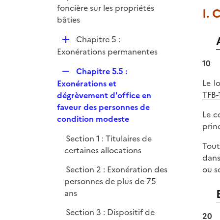
foncière sur les propriétés
I.
bâties
D
Chapitre 5 :
é
Exonérations permanentes
p
10
R
Chapitre 5.5 :
l
e
Le l
Exonérations et
i
p
TFB-
dégrèvement d'office en
e
l
faveur des personnes de
r
Le c
i
condition modeste
prin
e
Section 1 : Titulaires de
r
Tout
certaines allocations
dans
Section 2 : Exonération des
ou s
personnes de plus de 75
ans
Section 3 : Dispositif de
20