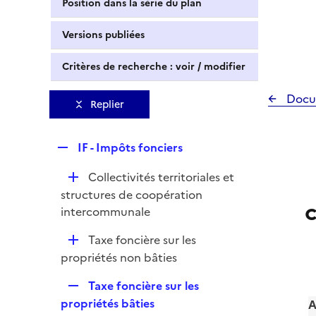
Position dans la série du plan
Versions publiées
Critères de recherche : voir / modifier
Docu
Replier
R
IF - Impôts fonciers
e
D
Collectivités territoriales et
p
é
structures de coopération
l
p
intercommunale
i
l
e
D
Taxe foncière sur les
i
r
é
propriétés non bâties
e
p
r
R
Taxe foncière sur les
l
e
propriétés bâties
A
i