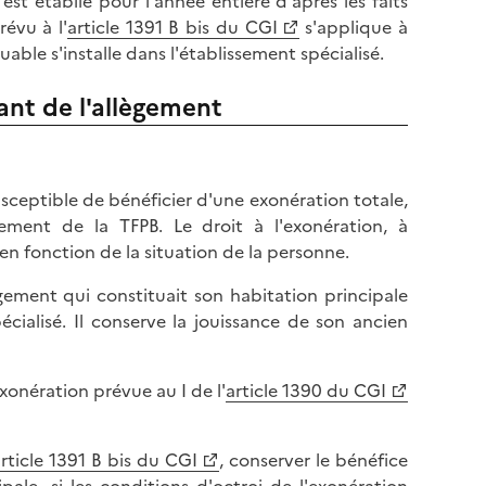
 est établie pour l'année entière d'après les faits
l
p
révu à l'
article 1391 B bis du CGI
s'applique à
a
a
able s'installe dans l'établissement spécialisé.
p
g
a
e
ant de l'allègement
g
e
usceptible de bénéficier d'une exonération totale,
ment de la TFPB. Le droit à l'exonération, à
 fonction de la situation de la personne.
gement qui constituait son habitation principale
ialisé. Il conserve la jouissance de son ancien
exonération prévue au I de l'
article 1390 du CGI
rticle 1391 B bis du CGI
, conserver le bénéfice