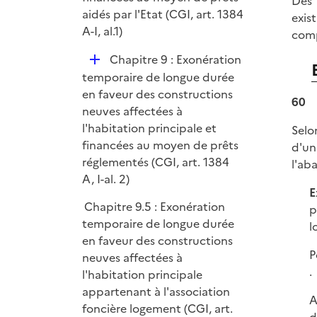
Dès 
aidés par l'Etat (CGI, art. 1384
exis
A-I, al.1)
comp
D
Chapitre 9 : Exonération
é
temporaire de longue durée
p
en faveur des constructions
60
l
neuves affectées à
i
l'habitation principale et
Selo
e
financées au moyen de prêts
d'un
r
réglementés (CGI, art. 1384
l'ab
A, I-al. 2)
E
Chapitre 9.5 : Exonération
p
temporaire de longue durée
l
en faveur des constructions
P
neuves affectées à
.
l'habitation principale
appartenant à l'association
A
foncière logement (CGI, art.