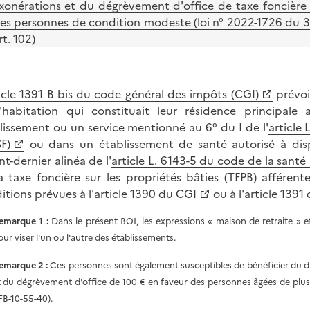
xonérations et du dégrèvement d'office de taxe foncière s
es personnes de condition modeste (loi n° 2022-1726 du 
rt. 102)
icle 1391 B bis du code général des impôts (CGI)
prévoi
'habitation qui constituait leur résidence principal
lissement ou un service mentionné au 6° du I de l'
article 
F)
ou dans un établissement de santé autorisé à dis
nt-dernier alinéa de l'
article L. 6143-5 du code de la santé
a taxe foncière sur les propriétés bâties (TFPB) afférente
itions prévues à l'
article 1390 du CGI
ou à l'
article 1391
emarque 1 :
Dans le présent BOI, les expressions « maison de retraite » 
our viser l'un ou l'autre des établissements.
emarque 2 :
Ces personnes sont également susceptibles de bénéficier du di
t du dégrèvement d'office de 100 € en faveur des personnes âgées de plus
FB-10-55-40
).