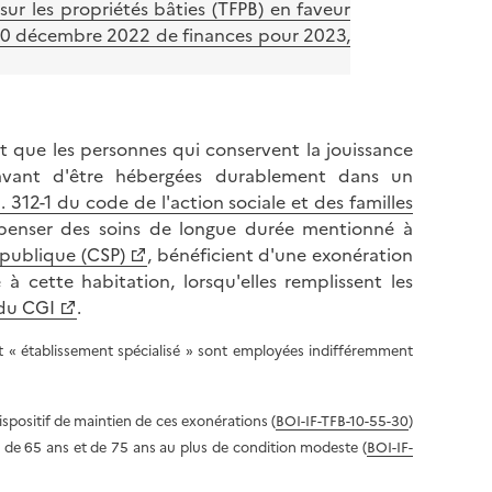
ur les propriétés bâties (TFPB) en faveur
30 décembre 2022 de finances pour 2023,
t que les personnes qui conservent la jouissance
e avant d'être hébergées durablement dans un
L. 312-1 du code de l'action sociale et des familles
penser des soins de longue durée mentionné à
 publique (CSP)
, bénéficient d'une exonération
 à cette habitation, lorsqu'elles remplissent les
 du CGI
.
et « établissement spécialisé » sont employées indifféremment
spositif de maintien de ces exonérations (
BOI-IF-TFB-10-55-30
)
 de 65 ans et de 75 ans au plus de condition modeste (
BOI-IF-