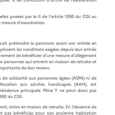
ale, si les conditions d'octroi de l'exonération
celles posées par le II de l'article 1390 du CGI au
te mesure d'exonération.
uvait prétendre la personne avant son entrée en
lissent les conditions exigées depuis leur entrée
ieurement de bénéficier d'une mesure d'allègement
 de personnes qui entrent en maison de retraite et
mportante de leur revenu.
on de solidarité aux personnes âgées (ASPA) ni de
’allocation aux adultes handicapés (AAH), est
e résidence principale. Mme Y ne peut donc pas
1390 du CGI.
nt, entre en maison de retraite. En l’absence de
t pas bénéficier, pour son ancienne habitation