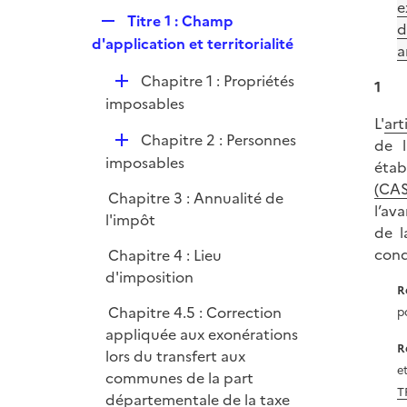
p
e
e
R
Titre 1 : Champ
l
d
r
e
d'application et territorialité
i
a
p
e
D
Chapitre 1 : Propriétés
l
1
r
é
imposables
i
p
L'
art
e
D
Chapitre 2 : Personnes
l
de l
r
é
imposables
i
étab
p
e
(CAS
Chapitre 3 : Annualité de
l
r
l’ava
l'impôt
i
de l
e
cond
Chapitre 4 : Lieu
r
d'imposition
R
Chapitre 4.5 : Correction
p
appliquée aux exonérations
R
lors du transfert aux
e
communes de la part
T
départementale de la taxe