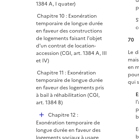
d
1384 A, I quater)
p
Chapitre 10 : Exonération
S
temporaire de longue durée
c
en faveur des constructions
de logements faisant l'objet
70
d'un contrat de location-
Le d
accession (CGI, art. 1384 A, III
mais
et IV)
en m
Chapitre 11 : Exonération
pour
temporaire de longue durée
qui 
en faveur des logements pris
E
à bail à réhabilitation (CGI,
l
art. 1384 B)
p
D
Chapitre 12 :
b
é
Exonération temporaire de
E
p
longue durée en faveur des
b
l
logements sociaux à usage