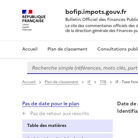
bofip.impots.gouv.fr
RÉPUBLIQUE
Bulletin Officiel des Finances Publ
FRANÇAISE
Le site des commentaires officiels des d
de la direction générale des Finances p
Accueil
Plan de classement
Consultations publi
Recherche simple (références, mots clés, partie 
Formulaire
de
recherche
Accueil
Plan de classement
IF
TFB
IF - Taxe fon
Pas de date pour le plan
Date de 
Identifia
Pas de retour aux rescrits
Table des matières