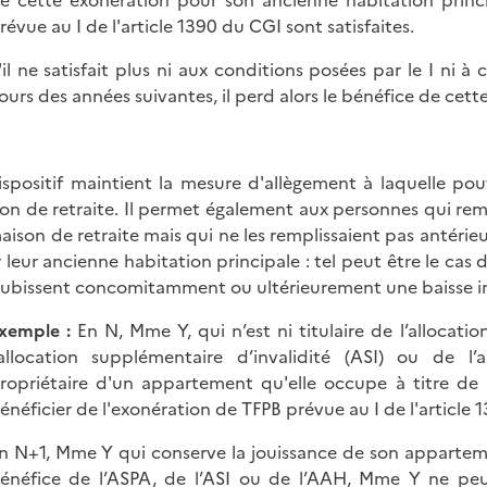
e cette exonération pour son ancienne habitation princip
révue au I de l'article 1390 du CGI sont satisfaites.
'il ne satisfait plus ni aux conditions posées par le I ni à 
ours des années suivantes, il perd alors le bénéfice de cet
ispositif maintient la mesure d'allègement à laquelle po
on de retraite. Il permet également aux personnes qui remp
aison de retraite mais qui ne les remplissaient pas antér
 leur ancienne habitation principale : tel peut être le cas
subissent concomitamment ou ultérieurement une baisse i
xemple :
En N, Mme Y, qui n’est ni titulaire de l’allocati
’allocation supplémentaire d’invalidité (ASI) ou de l
ropriétaire d'un appartement qu'elle occupe à titre d
énéficier de l'exonération de TFPB prévue au I de l'article 
n N+1, Mme Y qui conserve la jouissance de son apparteme
énéfice de l’ASPA, de l’ASI ou de l’AAH, Mme Y ne peu