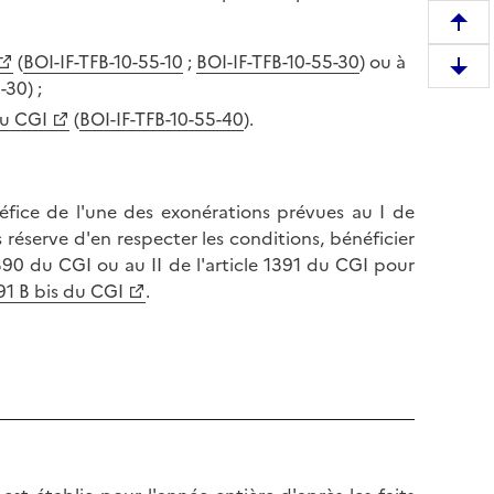
R
e
(
BOI-IF-TFB-10-55-10
;
BOI-IF-TFB-10-55-30
) ou à
D
m
-30) ;
e
o
du CGI
(
BOI-IF-TFB-10-55-40
).
s
n
c
t
e
e
n
fice de l'une des exonérations prévues au I de
r
d
s réserve d'en respecter les conditions, bénéficier
e
r
390 du CGI ou au II de l'article 1391 du CGI pour
n
e
391 B bis du CGI
.
h
e
a
n
u
b
t
a
d
s
e
d
l
e
a