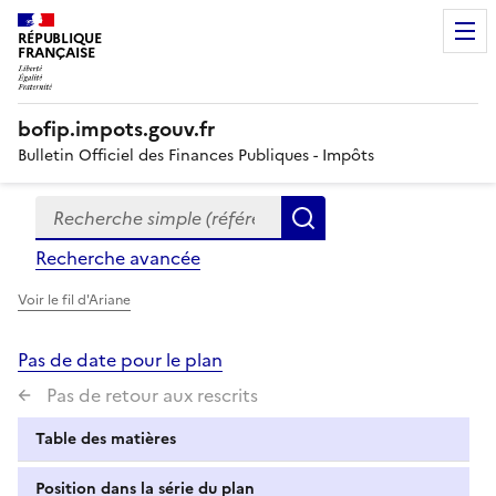
RÉPUBLIQUE
FRANÇAISE
bofip.impots.gouv.fr
Bulletin Officiel des Finances Publiques - Impôts
Recherche simple (références, mots clés, partie du titre
Formulaire
Rechercher
de
Recherche avancée
recherche
Voir le fil d'Ariane
Pas de date pour le plan
Pas de retour aux rescrits
Table des matières
Position dans la série du plan