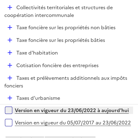
e
D
Collectivités territoriales et structures de
p
é
coopération intercommunale
l
p
i
D
Taxe foncière sur les propriétés non bâties
l
e
é
i
r
D
Taxe foncière sur les propriétés bâties
p
e
é
l
r
D
Taxe d'habitation
p
i
é
l
e
D
Cotisation foncière des entreprises
p
i
r
é
l
e
D
Taxes et prélèvements additionnels aux impôts
p
i
r
é
fonciers
l
e
p
i
r
D
Taxes d’urbanisme
l
e
é
i
r
Versions sur la période
Version en vigueur du 23/06/2022 à aujourd'hui
p
e
l
r
Version en vigueur du 05/07/2017 au 23/06/2022
i
e