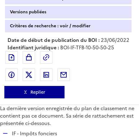
Versions publiées
Critères de recherche : voir / modifier
Date de début de publication du BOI :
23/06/2022
Identifiant juridique :
BOI-IF-TFB-10-50-50-25
Exporter le document au format pdf
Permalien : adresse web de ce doc
Partager sur Facebook
Partager sur Twitter
Partager sur LinkedIn
Partager par messagerie
Replier
La dernière version enregistrée du plan de classement ne
contient pas ce document. Sa série de rattachement est
présentée ci-dessous.
R
IF - Impôts fonciers