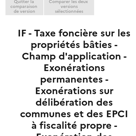
Quitter la
Comparer les deux
r
comparaison
versions
de version
sélectionnées
IF - Taxe foncière sur les
propriétés bâties -
Champ d'application -
Exonérations
permanentes -
Exonérations sur
délibération des
communes et des EPCI
à fiscalité propre -