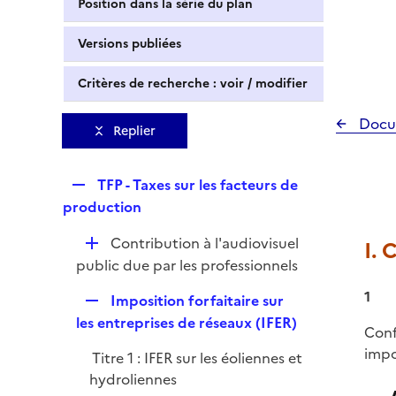
Position dans la série du plan
Versions publiées
Critères de recherche : voir / modifier
Docu
Replier
R
TFP - Taxes sur les facteurs de
e
production
p
D
Contribution à l'audiovisuel
I.
l
é
public due par les professionnels
i
p
e
1
R
Imposition forfaitaire sur
l
r
e
les entreprises de réseaux (IFER)
i
Conf
p
e
impo
Titre 1 : IFER sur les éoliennes et
l
r
hydroliennes
i