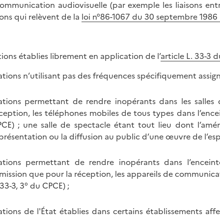
ommunication audiovisuelle (par exemple les liaisons entr
ions qui relèvent de la
loi n°86-1067 du 30 septembre 1986 
ations établies librement en application de l’
article L. 33-3
ations n’utilisant pas des fréquences spécifiquement assignées
ations permettant de rendre inopérants dans les salles 
ception, les téléphones mobiles de tous types dans l’encein
CE) ; une salle de spectacle étant tout lieu dont l’amé
présentation ou la diffusion au public d’une œuvre de l’espr
ations permettant de rendre inopérants dans l’enceint
émission que pour la réception, les appareils de communica
 33-3, 3° du CPCE) ;
ations de l'État établies dans certains établissements aff