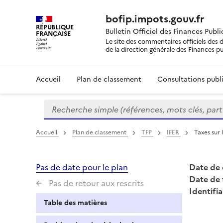
bofip.impots.gouv.fr
RÉPUBLIQUE
Bulletin Officiel des Finances Publ
FRANÇAISE
Le site des commentaires officiels des d
de la direction générale des Finances p
Accueil
Plan de classement
Consultations publi
Recherche simple (références, mots clés, partie 
Formulaire
de
recherche
Accueil
Plan de classement
TFP
IFER
Taxes sur 
Pas de date pour le plan
Date de 
Date de 
Pas de retour aux rescrits
Identifia
Table des matières