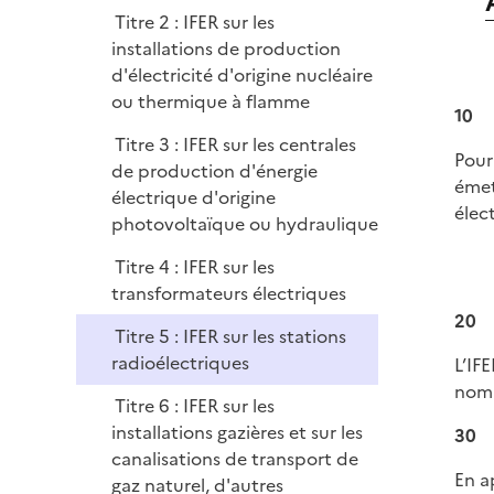
e
Titre 2 : IFER sur les
r
installations de production
d'électricité d'origine nucléaire
ou thermique à flamme
10
Titre 3 : IFER sur les centrales
Pour
de production d'énergie
émet
électrique d'origine
élec
photovoltaïque ou hydraulique
Titre 4 : IFER sur les
transformateurs électriques
20
Titre 5 : IFER sur les stations
radioélectriques
L’IF
nomb
Titre 6 : IFER sur les
installations gazières et sur les
30
canalisations de transport de
En a
gaz naturel, d'autres