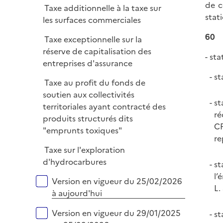
de c
Taxe additionnelle à la taxe sur
l
stat
les surfaces commerciales
i
e
60
Taxe exceptionnelle sur la
r
réserve de capitalisation des
- st
entreprises d'assurance
st
Taxe au profit du fonds de
soutien aux collectivités
st
territoriales ayant contracté des
ré
produits structurés dits
CP
"emprunts toxiques"
re
Taxe sur l'exploration
d'hydrocarbures
st
l’
Versions sur la période
Version en vigueur du 25/02/2026
L.
à aujourd'hui
Version en vigueur du 29/01/2025
st