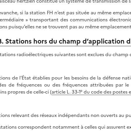
aisceau hertzien constitue un système de transmission de 
evanche, si la station FH n’est pas située au même empla
termédiaire » transportant des communications électroniq
ions puisqu’elles ne se trouvent pas au même emplacement
B. Stations hors du champ d’application d
stations radioélectriques suivantes sont exclues du champ d
ations de l'État établies pour les besoins de la défense nat
es de fréquences ou des fréquences attribuées par le 
ins propres de celle-ci (
article L. 33-1° du code des poste
ations relevant des réseaux indépendants non ouverts au pu
stations correspondent notamment à celles qui assurent ex