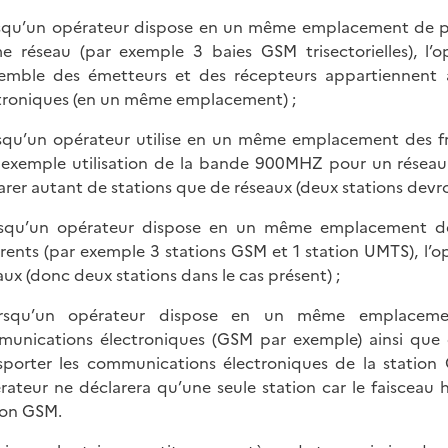
rsqu’un opérateur dispose en un même emplacement de p
 réseau (par exemple 3 baies GSM trisectorielles), l’o
semble des émetteurs et des récepteurs appartiennen
troniques (en un même emplacement) ;
rsqu’un opérateur utilise en un même emplacement des fr
 exemple utilisation de la bande 900MHZ pour un réseau
arer autant de stations que de réseaux (deux stations devro
rsqu’un opérateur dispose en un même emplacement de 
érents (par exemple 3 stations GSM et 1 station UMTS), l’op
aux (donc deux stations dans le cas présent) ;
orsqu’un opérateur dispose en un même emplacemen
unications électroniques (GSM par exemple) ainsi que 
sporter les communications électroniques de la station
érateur ne déclarera qu’une seule station car le faisceau
ion GSM.