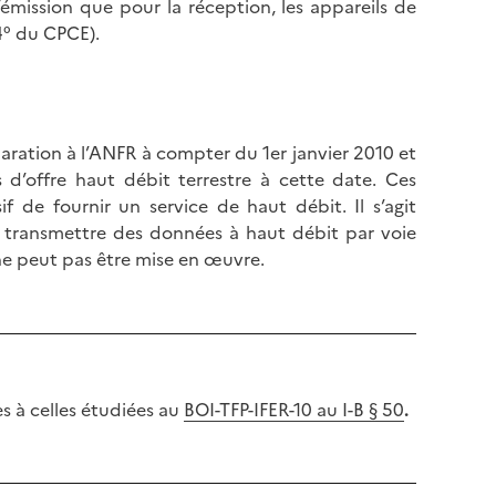
émission que pour la réception, les appareils de
l
p
4° du CPCE).
a
a
p
g
a
e
g
e
claration à l’ANFR à compter du 1er janvier 2010 et
as d’offre haut débit terrestre à cette date. Ces
f de fournir un service de haut débit. Il s’agit
transmettre des données à haut débit par voie
ne peut pas être mise en œuvre.
es à celles étudiées au
BOI-TFP-IFER-10 au I-B § 50
.