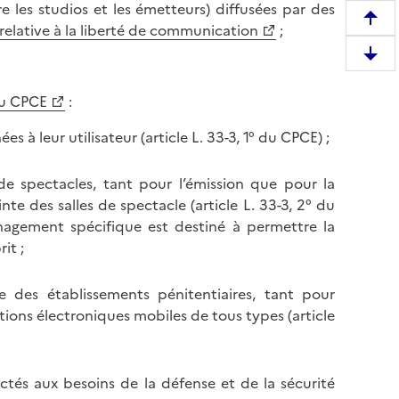
e les studios et les émetteurs) diffusées par des
R
relative à la liberté de communication
;
e
D
m
e
o
 du CPCE
:
s
n
c
t
 à leur utilisateur (article L. 33-3, 1° du CPCE) ;
e
e
n
r
de spectacles, tant pour l’émission que pour la
d
e
te des salles de spectacle (article L. 33-3, 2° du
r
n
nagement spécifique est destiné à permettre la
e
h
it ;
e
a
n
u
e des établissements pénitentiaires, tant pour
b
t
tions électroniques mobiles de tous types (article
a
d
s
e
d
l
ectés aux besoins de la défense et de la sécurité
e
a