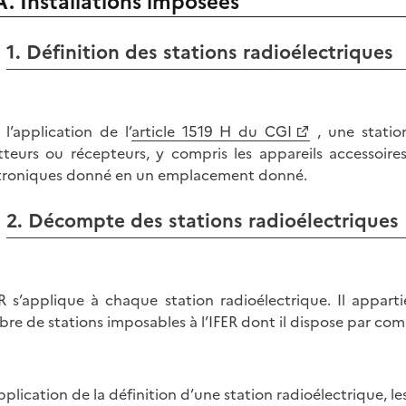
A. Installations imposées
1. Définition des stations radioélectriques
 l’application de l’
article 1519 H du CGI
, une statio
teurs ou récepteurs, y compris les appareils accessoi
troniques donné en un emplacement donné.
2. Décompte des stations radioélectriques
ER s’applique à chaque station radioélectrique. Il appa
re de stations imposables à l’IFER dont il dispose par c
pplication de la définition d’une station radioélectrique, le