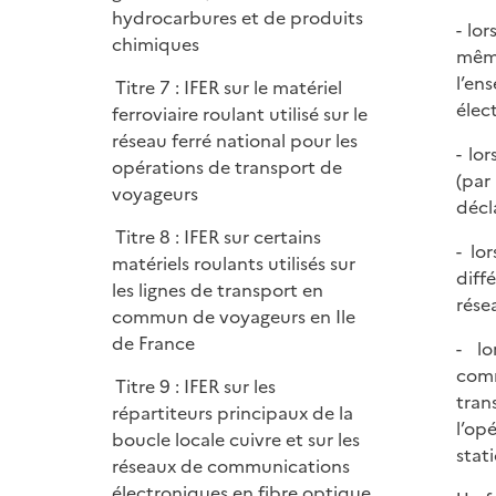
hydrocarbures et de produits
- lo
chimiques
même
l’en
Titre 7 : IFER sur le matériel
élec
ferroviaire roulant utilisé sur le
réseau ferré national pour les
- lo
opérations de transport de
(par
voyageurs
décl
Titre 8 : IFER sur certains
- lo
matériels roulants utilisés sur
diff
les lignes de transport en
rése
commun de voyageurs en Ile
de France
- l
comm
Titre 9 : IFER sur les
tran
répartiteurs principaux de la
l’op
boucle locale cuivre et sur les
stat
réseaux de communications
électroniques en fibre optique