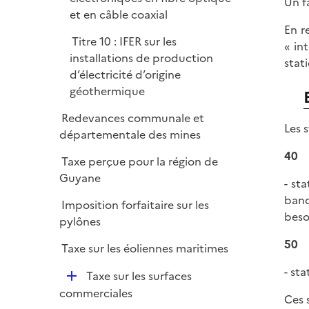
Un f
et en câble coaxial
En r
Titre 10 : IFER sur les
« in
installations de production
stat
d’électricité d’origine
géothermique
Redevances communale et
Les 
départementale des mines
40
Taxe perçue pour la région de
Guyane
- st
band
Imposition forfaitaire sur les
beso
pylônes
50
Taxe sur les éoliennes maritimes
- st
D
Taxe sur les surfaces
é
commerciales
Ces 
p