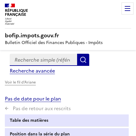
RÉPUBLIQUE
FRANÇAISE
bofip.impots.gouv.fr
Bulletin Officiel des Finances Publiques - Impôts
Recherche simple (références, mots clés, partie du titre
Formulaire
Rechercher
de
Recherche avancée
recherche
Voir le fil d'Ariane
Pas de date pour le plan
Pas de retour aux rescrits
Table des matières
Position dans la série du plan