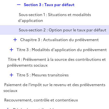
r
e
R
Section 3 : Taux par défaut
r
e
Sous-section 1 : Situations et modalités
p
d'application
l
i
Sous-section 2 : Option pour le taux par défaut
e
D
r
Chapitre 3 : Actualisation du prélèvement
é
D
Titre 3 : Modalités d'application du prélèvement
p
é
l
Titre 4 : Prélèvement à la source des contributions et
p
i
prélèvements sociaux
l
e
i
r
D
Titre 5 : Mesures transitoires
e
é
r
Paiement de l'impôt sur le revenu et des prélèvements
p
sociaux
l
i
Recouvrement, contrôle et contentieux
e