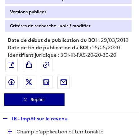
Versions publiées
Critères de recherche : voir / modifier
Date de début de publication du BOI :
29/03/2019
Date de fin de publication du BOI :
15/05/2020
Identifiant juridique :
BOI-IR-PAS-20-20-30-20
Exporter le document au format pdf
Permalien : adresse web de ce doc
Partager sur Facebook
Partager sur Twitter
Partager sur LinkedIn
Partager par messagerie
Replier
R
IR - Impôt sur le revenu
e
D
Champ d'application et territorialité
p
é