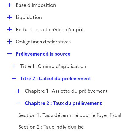
l
D
Base d'imposition
p
i
é
l
e
D
Liquidation
p
i
r
é
l
e
D
Réductions et crédits d'impôt
p
i
r
é
l
e
D
Obligations déclaratives
p
i
r
é
l
e
R
Prélèvement à la source
p
i
r
e
l
e
D
Titre 1 : Champ d'application
p
i
r
é
l
e
R
Titre 2 : Calcul du prélèvement
p
i
r
e
l
e
D
Chapitre 1 : Assiette du prélèvement
p
i
r
é
l
e
R
Chapitre 2 : Taux du prélèvement
p
i
r
e
l
e
Section 1 : Taux déterminé pour le foyer fiscal
p
i
r
l
e
Section 2 : Taux individualisé
i