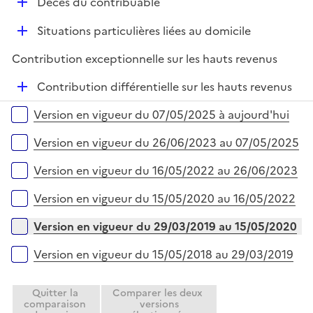
D
Décès du contribuable
r
é
D
Situations particulières liées au domicile
p
é
l
Contribution exceptionnelle sur les hauts revenus
p
i
l
e
D
Contribution différentielle sur les hauts revenus
i
r
é
Versions sur la période
e
Version en vigueur du 07/05/2025 à aujourd'hui
p
r
l
Version en vigueur du 26/06/2023 au 07/05/2025
i
e
Version en vigueur du 16/05/2022 au 26/06/2023
r
Version en vigueur du 15/05/2020 au 16/05/2022
Version en vigueur du 29/03/2019 au 15/05/2020
Version en vigueur du 15/05/2018 au 29/03/2019
Quitter la
Comparer les deux
comparaison
versions