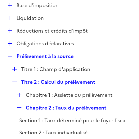
l
D
Base d'imposition
p
i
é
l
e
D
Liquidation
p
i
r
é
l
e
D
Réductions et crédits d'impôt
p
i
r
é
l
e
D
Obligations déclaratives
p
i
r
é
l
e
R
Prélèvement à la source
p
i
r
e
l
e
D
Titre 1 : Champ d'application
p
i
r
é
l
e
R
Titre 2 : Calcul du prélèvement
p
i
r
e
l
e
D
Chapitre 1 : Assiette du prélèvement
p
i
r
é
l
e
R
Chapitre 2 : Taux du prélèvement
p
i
r
e
l
e
Section 1 : Taux déterminé pour le foyer fiscal
p
i
r
l
e
Section 2 : Taux individualisé
i