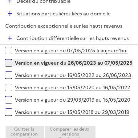
D
Décès du contribuable
r
é
D
Situations particulières liées au domicile
p
é
l
Contribution exceptionnelle sur les hauts revenus
p
i
l
e
D
Contribution différentielle sur les hauts revenus
i
r
é
Versions sur la période
e
Version en vigueur du 07/05/2025 à aujourd'hui
p
r
l
Version en vigueur du 26/06/2023 au 07/05/2025
i
e
Version en vigueur du 16/05/2022 au 26/06/2023
r
Version en vigueur du 15/05/2020 au 16/05/2022
Version en vigueur du 29/03/2019 au 15/05/2020
Version en vigueur du 15/05/2018 au 29/03/2019
Quitter la
Comparer les deux
comparaison
versions