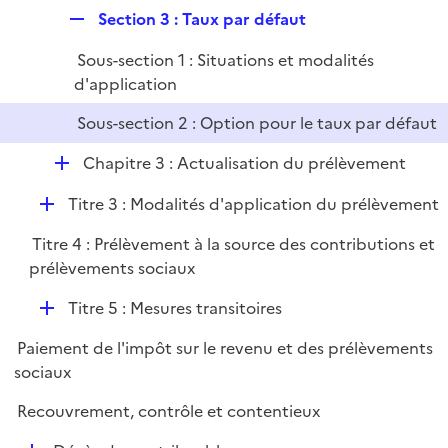
r
e
R
Section 3 : Taux par défaut
r
e
Sous-section 1 : Situations et modalités
p
d'application
l
i
Sous-section 2 : Option pour le taux par défaut
e
D
r
Chapitre 3 : Actualisation du prélèvement
é
D
Titre 3 : Modalités d'application du prélèvement
p
é
l
Titre 4 : Prélèvement à la source des contributions et
p
i
prélèvements sociaux
l
e
i
r
D
Titre 5 : Mesures transitoires
e
é
r
Paiement de l'impôt sur le revenu et des prélèvements
p
sociaux
l
i
Recouvrement, contrôle et contentieux
e