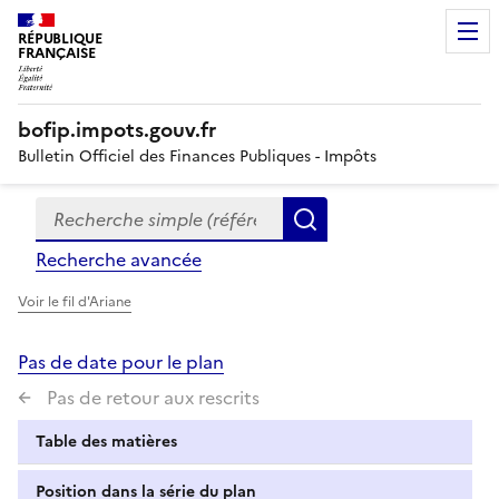
RÉPUBLIQUE
FRANÇAISE
bofip.impots.gouv.fr
Bulletin Officiel des Finances Publiques - Impôts
Recherche simple (références, mots clés, partie du titre
Formulaire
Rechercher
de
Recherche avancée
recherche
Voir le fil d'Ariane
Pas de date pour le plan
Pas de retour aux rescrits
Table des matières
Position dans la série du plan