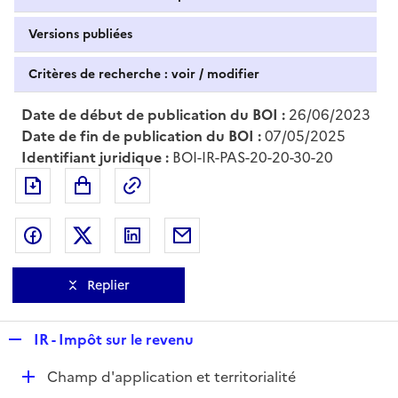
Versions publiées
Critères de recherche : voir / modifier
Date de début de publication du BOI :
26/06/2023
Date de fin de publication du BOI :
07/05/2025
Identifiant juridique :
BOI-IR-PAS-20-20-30-20
Exporter le document au format pdf
Permalien : adresse web de ce doc
Partager sur Facebook
Partager sur Twitter
Partager sur LinkedIn
Partager par messagerie
Replier
R
IR - Impôt sur le revenu
e
D
Champ d'application et territorialité
p
é