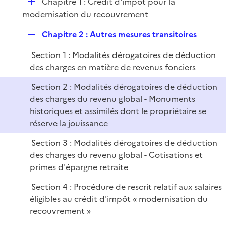
r
D
Chapitre 1 : Crédit d'impôt pour la
p
é
modernisation du recouvrement
l
p
i
R
Chapitre 2 : Autres mesures transitoires
l
e
e
i
r
Section 1 : Modalités dérogatoires de déduction
p
e
des charges en matière de revenus fonciers
l
r
i
Section 2 : Modalités dérogatoires de déduction
e
des charges du revenu global - Monuments
r
historiques et assimilés dont le propriétaire se
réserve la jouissance
Section 3 : Modalités dérogatoires de déduction
des charges du revenu global - Cotisations et
primes d'épargne retraite
Section 4 : Procédure de rescrit relatif aux salaires
éligibles au crédit d'impôt « modernisation du
recouvrement »