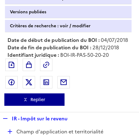
Versions publiées
Critères de recherche : voir / modifier
Date de début de publication du BOI :
04/07/2018
Date de fin de publication du BOI :
28/12/2018
Identifiant juridique :
BOI-IR-PAS-50-20-20
Exporter le document au format pdf
Permalien : adresse web de ce doc
Partager sur Facebook
Partager sur Twitter
Partager sur LinkedIn
Partager par messagerie
Replier
R
IR - Impôt sur le revenu
e
D
Champ d'application et territorialité
p
é