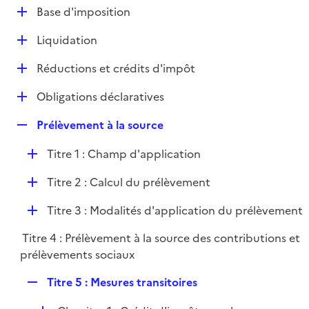
l
D
Base d'imposition
p
i
é
l
e
D
Liquidation
p
i
r
é
l
e
D
Réductions et crédits d'impôt
p
i
r
é
l
e
D
Obligations déclaratives
p
i
r
é
l
e
R
Prélèvement à la source
p
i
r
e
l
e
D
Titre 1 : Champ d'application
p
i
r
é
l
e
D
Titre 2 : Calcul du prélèvement
p
i
r
é
l
e
D
Titre 3 : Modalités d'application du prélèvement
p
i
r
é
l
e
Titre 4 : Prélèvement à la source des contributions et
p
i
r
prélèvements sociaux
l
e
i
r
R
Titre 5 : Mesures transitoires
e
e