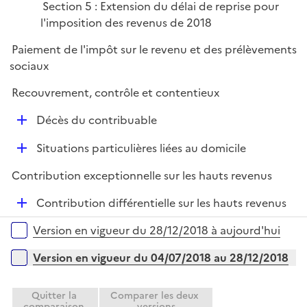
Section 5 : Extension du délai de reprise pour
l'imposition des revenus de 2018
Paiement de l'impôt sur le revenu et des prélèvements
sociaux
Recouvrement, contrôle et contentieux
D
Décès du contribuable
é
D
Situations particulières liées au domicile
p
é
l
Contribution exceptionnelle sur les hauts revenus
p
i
l
e
D
Contribution différentielle sur les hauts revenus
i
r
é
Versions sur la période
e
Version en vigueur du 28/12/2018 à aujourd'hui
p
r
l
Version en vigueur du 04/07/2018 au 28/12/2018
i
e
Quitter la
Comparer les deux
r
comparaison
versions