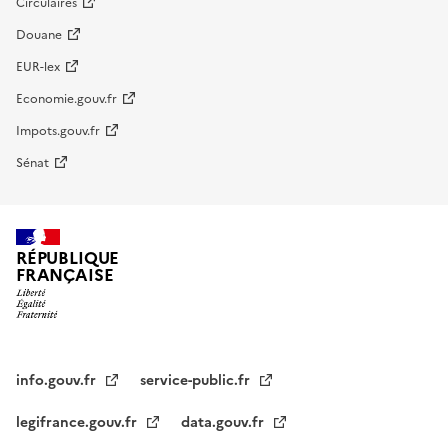
Circulaires
Douane
EUR-lex
Economie.gouv.fr
Impots.gouv.fr
Sénat
RÉPUBLIQUE
FRANÇAISE
info.gouv.fr
service-public.fr
legifrance.gouv.fr
data.gouv.fr