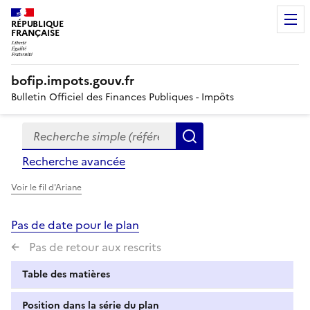
RÉPUBLIQUE
FRANÇAISE
bofip.impots.gouv.fr
Bulletin Officiel des Finances Publiques - Impôts
Recherche simple (références, mots clés, partie du titre
Formulaire
Rechercher
de
Recherche avancée
recherche
Voir le fil d'Ariane
Pas de date pour le plan
Pas de retour aux rescrits
Table des matières
Position dans la série du plan