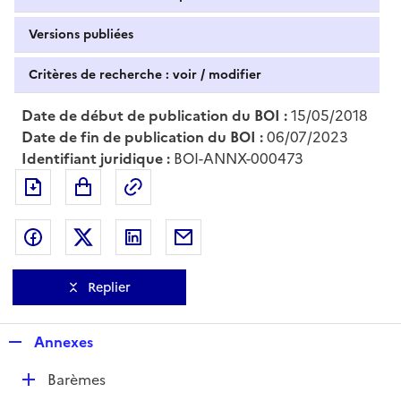
Versions publiées
Critères de recherche : voir / modifier
Date de début de publication du BOI :
15/05/2018
Date de fin de publication du BOI :
06/07/2023
Identifiant juridique :
BOI-ANNX-000473
Exporter le document au format pdf
Permalien : adresse web de ce doc
Partager sur Facebook
Partager sur Twitter
Partager sur LinkedIn
Partager par messagerie
Replier
R
Annexes
e
D
Barèmes
p
é