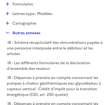
l
D
Formulaires
p
i
é
l
e
D
Lettres-type ; Modèles
p
i
r
é
l
e
D
Cartographie
p
i
r
é
l
e
R
Autres annexes
p
i
r
e
l
e
IR - Schéma récapitulatif des rémunérations payées à
p
i
r
une personne interposée entre le débiteur et les
l
e
artistes
i
r
e
IR - Les différents formulaires de la déclaration
r
d'ensemble des revenus
IR - Dépenses à prendre en compte concernant les
pompes à chaleur géothermiques eau glycolée/eau à
capteur vertical - Crédit d'impôt pour la transition
énergétique (CGI, art. 200 quater)
IR - Dépenses à prendre en compte concernant les