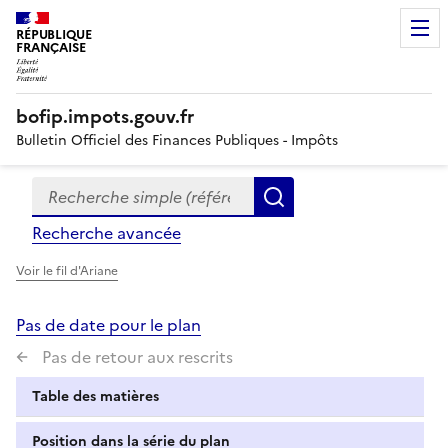
RÉPUBLIQUE
FRANÇAISE
bofip.impots.gouv.fr
Bulletin Officiel des Finances Publiques - Impôts
Recherche simple (références, mots clés, partie du titre
Formulaire
Rechercher
de
Recherche avancée
recherche
Voir le fil d'Ariane
Pas de date pour le plan
Pas de retour aux rescrits
Table des matières
Position dans la série du plan