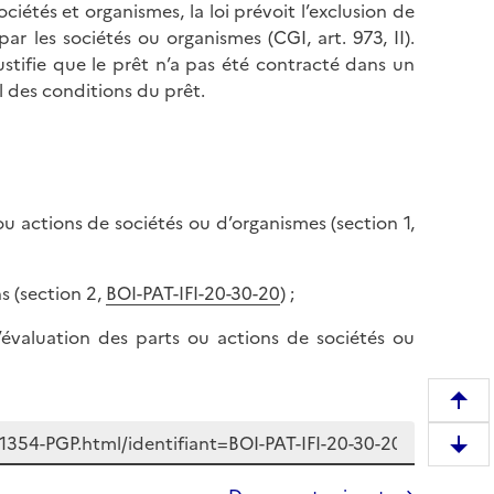
ciétés et organismes, la loi prévoit l’exclusion de
r les sociétés ou organismes (CGI, art. 973, II).
ustifie que le prêt n’a pas été contracté dans un
al des conditions du prêt.
ou actions de sociétés ou d’organismes (section 1,
ns (section 2,
BOI-PAT-IFI-20-30-20
) ;
’évaluation des parts ou actions de sociétés ou
R
e
D
m
e
o