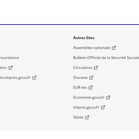
Autres Sites
Assemblée nationale
oncordance
Bulletin Officiel de la Sécurité Social
tion
Circulaires
es.impots.gouv.fr
Douane
EUR-lex
Economie.gouv.fr
Impots.gouv.fr
Sénat