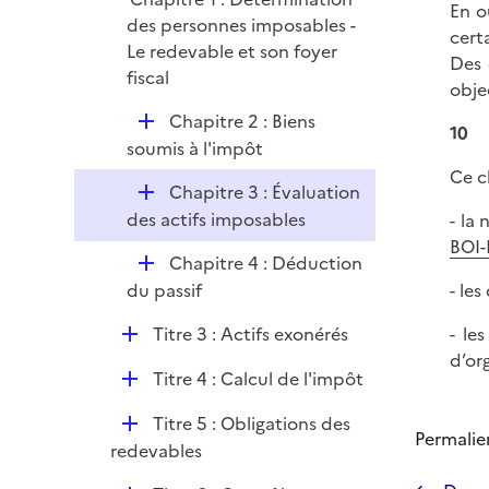
p
En o
e
des personnes imposables -
l
cert
r
Le redevable et son foyer
i
Des 
fiscal
e
obje
r
D
Chapitre 2 : Biens
10
é
soumis à l'impôt
p
Ce c
D
Chapitre 3 : Évaluation
l
é
des actifs imposables
- la
i
p
BOI-
e
D
Chapitre 4 : Déduction
l
r
é
du passif
- le
i
p
e
D
Titre 3 : Actifs exonérés
- le
l
r
é
d’or
i
D
Titre 4 : Calcul de l'impôt
p
e
é
l
r
D
Titre 5 : Obligations des
p
i
Permalie
é
redevables
l
e
p
i