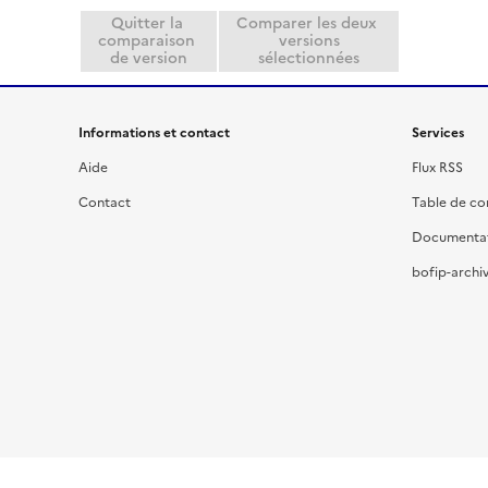
Quitter la
Comparer les deux
comparaison
versions
de version
sélectionnées
Informations et contact
Services
Aide
Flux RSS
Contact
Table de c
Documenta
bofip-archiv