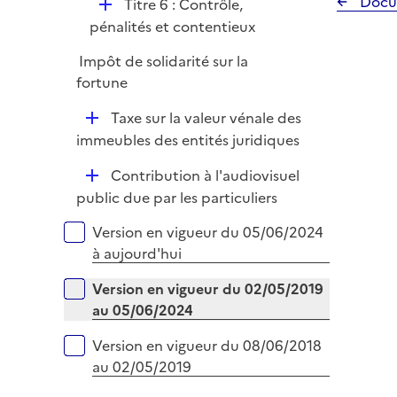
r
Docu
D
Titre 6 : Contrôle,
l
e
é
pénalités et contentieux
i
r
p
e
Impôt de solidarité sur la
l
r
fortune
i
e
D
Taxe sur la valeur vénale des
r
é
immeubles des entités juridiques
p
D
Contribution à l'audiovisuel
l
é
public due par les particuliers
i
p
e
Versions sur la période
Version en vigueur du 05/06/2024
l
r
à aujourd'hui
i
e
Version en vigueur du 02/05/2019
r
au 05/06/2024
Version en vigueur du 08/06/2018
au 02/05/2019