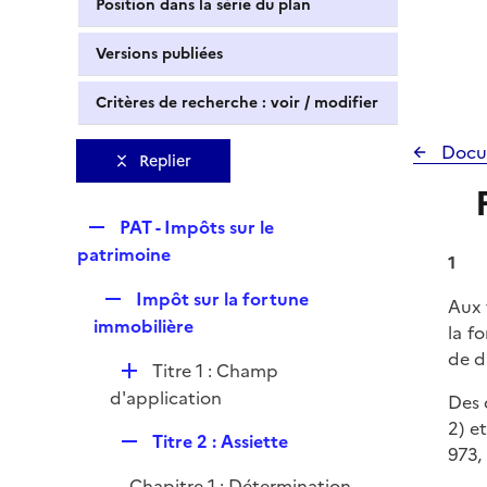
Position dans la série du plan
Versions publiées
Critères de recherche : voir / modifier
Docu
Replier
R
PAT - Impôts sur le
e
patrimoine
1
p
R
Impôt sur la fortune
l
Aux 
e
immobilière
i
la f
p
e
de d
D
Titre 1 : Champ
l
r
é
d'application
i
Des 
p
e
2) e
R
Titre 2 : Assiette
l
r
973, 
e
i
Chapitre 1 : Détermination