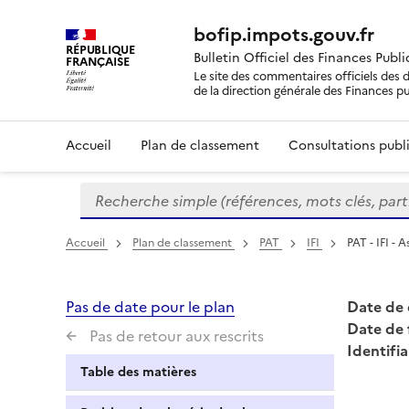
bofip.impots.gouv.fr
RÉPUBLIQUE
Bulletin Officiel des Finances Publ
FRANÇAISE
Le site des commentaires officiels des d
de la direction générale des Finances p
Accueil
Plan de classement
Consultations publi
Recherche simple (références, mots clés, partie 
Formulaire
de
recherche
Accueil
Plan de classement
PAT
IFI
PAT - IFI - A
Pas de date pour le plan
Date de 
Date de 
Pas de retour aux rescrits
Identifia
Table des matières