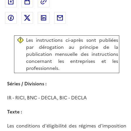
Exporter le document au format pdf
Permalien : adresse web de ce doc
Partager sur Facebook
Partager sur Twitter
Partager sur LinkedIn
Partager par messagerie
Les instructions ci-après sont publiées
par dérogation au principe de la
publication mensuelle des instructions
concernant les entreprises et les
professionnels.
Séries / Divisions :
IR - RICI, BNC - DECLA, BIC - DECLA
Texte :
Les conditions d'éligibilité des régimes d'imposition