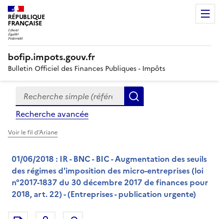
RÉPUBLIQUE
FRANÇAISE
bofip.impots.gouv.fr
Bulletin Officiel des Finances Publiques - Impôts
Recherche simple (références, mots clés, partie du titre
Formulaire
Rechercher
de
Recherche avancée
recherche
Voir le fil d'Ariane
01/06/2018 : IR - BNC - BIC - Augmentation des seuils
des régimes d'imposition des micro-entreprises (loi
n°2017-1837 du 30 décembre 2017 de finances pour
2018, art. 22) - (Entreprises - publication urgente)