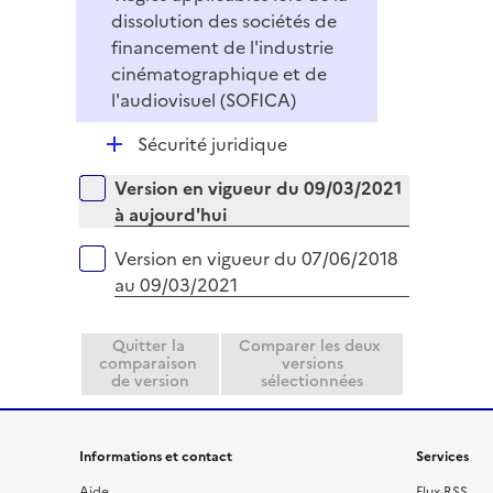
dissolution des sociétés de
financement de l'industrie
cinématographique et de
l'audiovisuel (SOFICA)
D
Sécurité juridique
é
Versions sur la période
Version en vigueur du 09/03/2021
p
à aujourd'hui
l
i
Version en vigueur du 07/06/2018
e
au 09/03/2021
r
Quitter la
Comparer les deux
comparaison
versions
de version
sélectionnées
Informations et contact
Services
Aide
Flux RSS