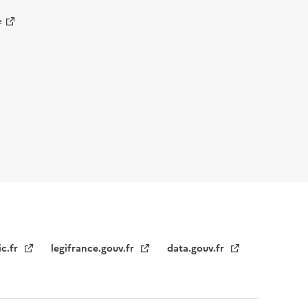
e
ic.fr
legifrance.gouv.fr
data.gouv.fr