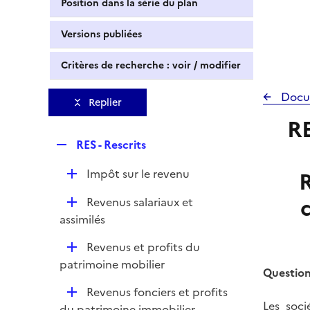
Position dans la série du plan
Versions publiées
Critères de recherche : voir / modifier
Docu
Replier
RE
R
RES - Rescrits
e
D
Impôt sur le revenu
R
p
é
l
D
Revenus salariaux et
p
i
é
assimilés
l
e
p
i
r
D
Revenus et profits du
l
e
é
patrimoine mobilier
i
r
Question
p
e
D
Revenus fonciers et profits
l
r
Les soci
é
du patrimoine immobilier