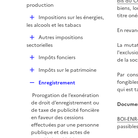
bis du C
r
é
production
i
biens, l
p
e
titre oné
D
Impositions sur les énergies,
l
r
é
les alcools et les tabacs
i
En revanc
p
e
D
Autres impositions
l
r
é
sectorielles
La mutat
i
p
l'exclus
e
D
Impôts fonciers
l
de la soc
r
é
i
D
Impôts sur le patrimoine
p
e
Par cons
é
l
r
fongible
R
Enregistrement
p
i
qui est 
e
l
e
Prorogation de l’exonération
p
i
r
de droit d’enregistrement ou
Document
l
e
de taxe de publicité foncière
i
r
en faveur des cessions
BOI-ENR
e
effectuées par une personne
passibles
r
publique et des actes de