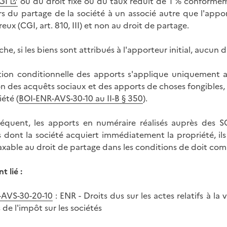
GI
ou du droit fixe ou du taux réduit de 1 % conformém
ors du partage de la société à un associé autre que l'app
reux (CGI, art. 810, III) et non au droit de partage.
he, si les biens sont attribués à l'apporteur initial, aucun
ion conditionnelle des apports s'applique uniquement au
ion des acquêts sociaux et des apports de choses fongible
iété (
BOI-ENR-AVS-30-10 au II-B § 350
).
équent, les apports en numéraire réalisés auprès des 
s dont la société acquiert immédiatement la propriété, ils
taxable au droit de partage dans les conditions de doit c
 lié :
-AVS-30-20-10
: ENR - Droits dus sur les actes relatifs à la 
 de l'impôt sur les sociétés