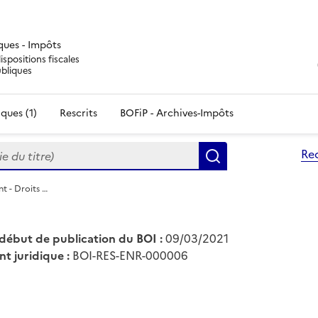
iques - Impôts
ispositions fiscales
ubliques
ques (1)
Rescrits
BOFiP - Archives-Impôts
du titre)
Re
Rechercher
t - Droits …
début de publication du BOI :
09/03/2021
nt juridique :
BOI-RES-ENR-000006