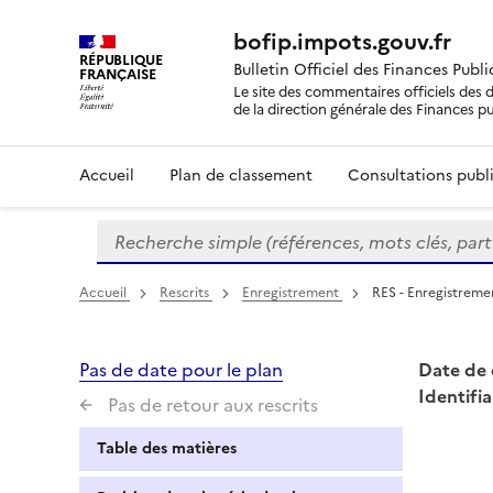
bofip.impots.gouv.fr
RÉPUBLIQUE
Bulletin Officiel des Finances Publ
FRANÇAISE
Le site des commentaires officiels des d
de la direction générale des Finances p
Accueil
Plan de classement
Consultations publi
Recherche simple (références, mots clés, partie 
Formulaire
de
recherche
Accueil
Rescrits
Enregistrement
RES - Enregistremen
Pas de date pour le plan
Date de 
Identifia
Pas de retour aux rescrits
Table des matières