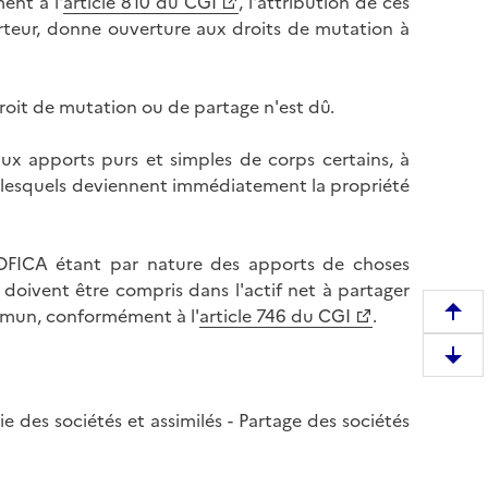
ent à l'
article 810 du CGI
, l'attribution de ces
orteur, donne ouverture aux droits de mutation à
 droit de mutation ou de partage n'est dû.
x apports purs et simples de corps certains, à
s, lesquels deviennent immédiatement la propriété
SOFICA étant par nature des apports de choses
 doivent être compris dans l'actif net à partager
ommun, conformément à l'
article 746 du CGI
.
R
e
D
m
e
o
s
vie des sociétés et assimilés - Partage des sociétés
n
c
t
e
e