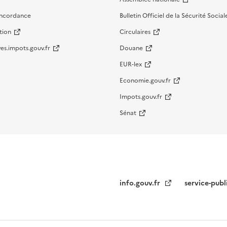
oncordance
Bulletin Officiel de la Sécurité Social
tion
Circulaires
es.impots.gouv.fr
Douane
EUR-lex
Economie.gouv.fr
Impots.gouv.fr
Sénat
info.gouv.fr
service-publ