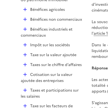
i
d'invest
p
e
D
Bénéfices agricoles
cinémato
l
r
é
i
D
Bénéfices non commerciaux
p
La sousc
e
é
l
réductio
r
D
Bénéfices industriels et
p
i
l'
article
é
commerciaux
l
e
p
i
r
D
Impôt sur les sociétés
Dans le 
l
e
é
liquidat
i
r
D
Taxe sur la valeur ajoutée
p
rembours
e
é
l
r
D
Taxes sur le chiffre d’affaires
p
i
Réponse 
é
l
e
D
Cotisation sur la valeur
p
i
r
Les acte
é
ajoutée des entreprises
l
e
totalité
p
i
r
D
Taxes et participations sur
apports 
l
e
é
les salaires
i
r
p
S'agissan
e
D
Taxe sur les facteurs de
l