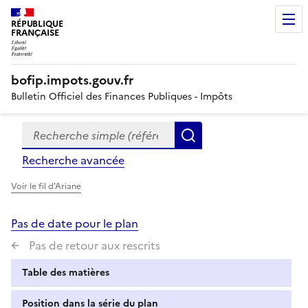
RÉPUBLIQUE
FRANÇAISE
bofip.impots.gouv.fr
Bulletin Officiel des Finances Publiques - Impôts
Recherche simple (références, mots clés, partie du titre
Formulaire
Rechercher
de
Recherche avancée
recherche
Voir le fil d'Ariane
Pas de date pour le plan
Pas de retour aux rescrits
Table des matières
Position dans la série du plan