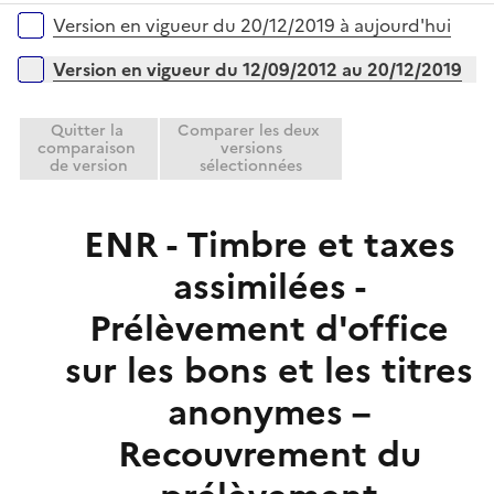
é
i
r
Versions sur la période
Version en vigueur du 20/12/2019 à aujourd'hui
p
e
l
r
Version en vigueur du 12/09/2012 au 20/12/2019
i
e
Quitter la
Comparer les deux
r
comparaison
versions
de version
sélectionnées
ENR - Timbre et taxes
assimilées -
Prélèvement d'office
sur les bons et les titres
anonymes –
Recouvrement du