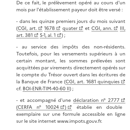
De ce fait, le prélèvement opéré au cours d'un
mois par l'établissement payeur doit être versé :
- dans les quinze premiers jours du mois suivant
(
CGI, art.
1678
quater
et
CGI, ann.
III,
art. 381
S-1, al. 1
) ;
- au service des impôts des non-résidents.
Toutefois, pour les versements supérieurs à un
certain montant, les sommes prélevées sont
acquittées par virements directement opérés sur
le compte du Trésor ouvert dans les écritures de
la Banque de France (
CGI, art. 1681 quinquies
cf.
BOI-
ENR-TIM-40-60 II
) ;
- et accompagné d'une
déclaration n° 2777
(CERFA n° 10024
)
établie en double
exemplaire sur une formule accessible en ligne
sur le site internet www.impots.gouv.fr.