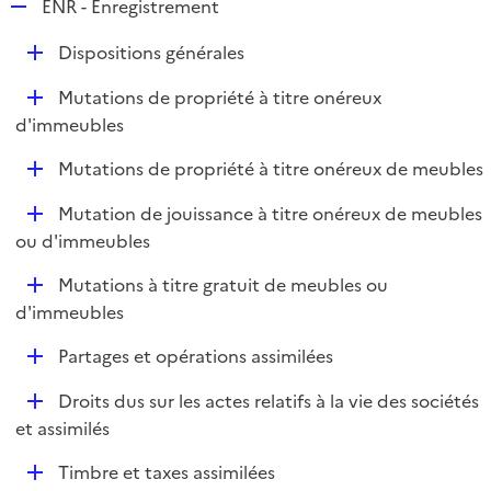
R
ENR - Enregistrement
e
D
Dispositions générales
p
é
l
D
Mutations de propriété à titre onéreux
p
i
é
d'immeubles
l
e
p
i
r
D
Mutations de propriété à titre onéreux de meubles
l
e
é
i
r
D
Mutation de jouissance à titre onéreux de meubles
p
e
é
ou d'immeubles
l
r
p
i
D
Mutations à titre gratuit de meubles ou
l
e
é
d'immeubles
i
r
p
e
D
Partages et opérations assimilées
l
r
é
i
D
Droits dus sur les actes relatifs à la vie des sociétés
p
e
é
et assimilés
l
r
p
i
D
Timbre et taxes assimilées
l
e