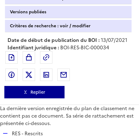
Versions publiées
Critères de recherche : voir / modifier
Date de début de publication du BOI :
13/07/2021
Identifiant juridique :
BOI-RES-BIC-000034
Exporter le document au format pdf
Permalien : adresse web de ce doc
Partager sur Facebook
Partager sur Twitter
Partager sur LinkedIn
Partager par messagerie
Replier
La dernière version enregistrée du plan de classement ne
contient pas ce document. Sa série de rattachement est
présentée ci-dessous.
R
RES - Rescrits