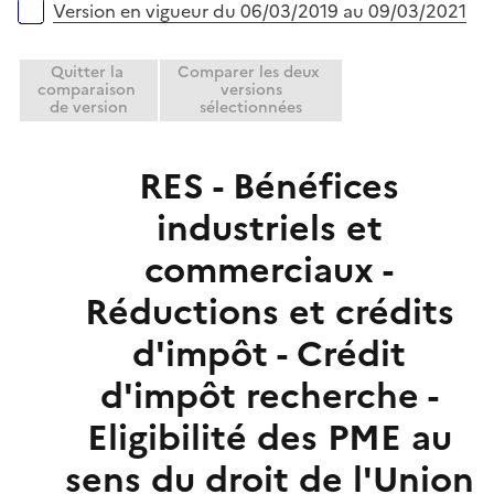
e
Version en vigueur du 06/03/2019 au 09/03/2021
r
Quitter la
Comparer les deux
comparaison
versions
de version
sélectionnées
RES - Bénéfices
industriels et
commerciaux -
Réductions et crédits
d'impôt - Crédit
d'impôt recherche -
Eligibilité des PME au
sens du droit de l'Union