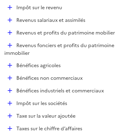
e
D
Impôt sur le revenu
p
é
l
D
Revenus salariaux et assimilés
p
i
é
l
e
D
Revenus et profits du patrimoine mobilier
p
i
r
é
l
e
D
Revenus fonciers et profits du patrimoine
p
i
r
é
immobilier
l
e
p
i
r
D
Bénéfices agricoles
l
e
é
i
r
D
Bénéfices non commerciaux
p
e
é
l
r
D
Bénéfices industriels et commerciaux
p
i
é
l
e
D
Impôt sur les sociétés
p
i
r
é
l
e
D
Taxe sur la valeur ajoutée
p
i
r
é
l
e
D
Taxes sur le chiffre d’affaires
p
i
r
é
l