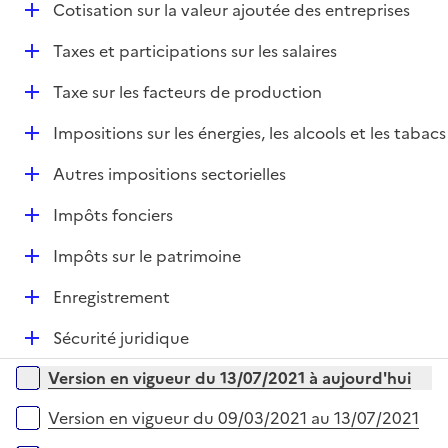
e
D
Cotisation sur la valeur ajoutée des entreprises
p
i
r
é
l
e
D
Taxes et participations sur les salaires
p
i
r
é
l
e
D
Taxe sur les facteurs de production
p
i
r
é
l
e
D
Impositions sur les énergies, les alcools et les tabacs
p
i
r
é
l
e
D
Autres impositions sectorielles
p
i
r
é
l
e
D
Impôts fonciers
p
i
r
é
l
e
D
Impôts sur le patrimoine
p
i
r
é
l
e
D
Enregistrement
p
i
r
é
l
e
D
Sécurité juridique
p
i
r
é
l
e
Versions sur la période
Version en vigueur du 13/07/2021 à aujourd'hui
p
i
r
l
e
Version en vigueur du 09/03/2021 au 13/07/2021
i
r