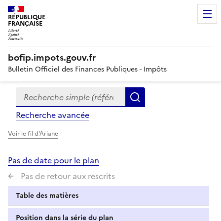
RÉPUBLIQUE
FRANÇAISE
bofip.impots.gouv.fr
Bulletin Officiel des Finances Publiques - Impôts
Recherche simple (références, mots clés, partie du titre
Formulaire
Rechercher
de
Recherche avancée
recherche
Voir le fil d'Ariane
Pas de date pour le plan
Pas de retour aux rescrits
Table des matières
Position dans la série du plan