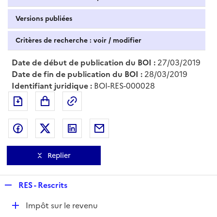
Versions publiées
Critères de recherche : voir / modifier
Date de début de publication du BOI :
27/03/2019
Date de fin de publication du BOI :
28/03/2019
Identifiant juridique :
BOI-RES-000028
Exporter le document au format pdf
Permalien : adresse web de ce doc
Partager sur Facebook
Partager sur Twitter
Partager sur LinkedIn
Partager par messagerie
Replier
R
RES - Rescrits
e
D
Impôt sur le revenu
p
é