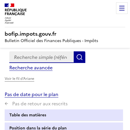
RÉPUBLIQUE
FRANÇAISE
bofip.impots.gouv.fr
Bulletin Officiel des Finances Publiques - Impôts
Recherche simple (références, mots clés, partie du titre
Formulaire
Rechercher
de
Recherche avancée
recherche
Voir le fil d'Ariane
Pas de date pour le plan
Pas de retour aux rescrits
Table des matières
Position dans la série du plan