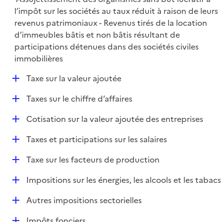
l’impôt sur les sociétés au taux réduit à raison de leurs
revenus patrimoniaux - Revenus tirés de la location
d’immeubles bâtis et non bâtis résultant de
participations détenues dans des sociétés civiles
immobilières
D
Taxe sur la valeur ajoutée
é
D
Taxes sur le chiffre d’affaires
p
é
l
D
Cotisation sur la valeur ajoutée des entreprises
p
i
é
l
e
D
Taxes et participations sur les salaires
p
i
r
é
l
e
D
Taxe sur les facteurs de production
p
i
r
é
l
e
D
Impositions sur les énergies, les alcools et les tabacs
p
i
r
é
l
e
D
Autres impositions sectorielles
p
i
r
é
l
e
D
Impôts fonciers