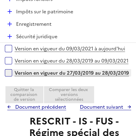
p
i
r
é
l
e
D
Impôts sur le patrimoine
p
i
r
é
l
e
D
Enregistrement
p
i
r
é
l
e
D
Sécurité juridique
p
i
r
é
l
e
Versions sur la période
Version en vigueur du 09/03/2021 à aujourd'hui
p
i
r
l
e
Version en vigueur du 28/03/2019 au 09/03/2021
i
r
e
Version en vigueur du 27/03/2019 au 28/03/2019
r
Quitter la
Comparer les deux
comparaison
versions
de version
sélectionnées
Document précédent
Document suivant
RESCRIT - IS - FUS -
Régime spécial des