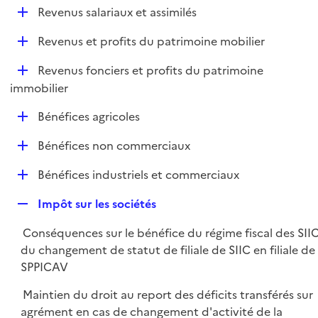
l
D
Revenus salariaux et assimilés
p
i
é
l
e
D
Revenus et profits du patrimoine mobilier
p
i
r
é
l
e
D
Revenus fonciers et profits du patrimoine
p
i
r
é
immobilier
l
e
p
i
r
D
Bénéfices agricoles
l
e
é
i
r
D
Bénéfices non commerciaux
p
e
é
l
r
D
Bénéfices industriels et commerciaux
p
i
é
l
e
R
Impôt sur les sociétés
p
i
r
e
l
e
Conséquences sur le bénéfice du régime fiscal des SII
p
i
r
du changement de statut de filiale de SIIC en filiale de
l
e
SPPICAV
i
r
e
Maintien du droit au report des déficits transférés sur
r
agrément en cas de changement d'activité de la