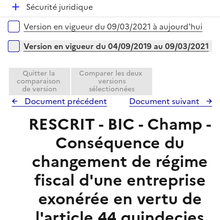
l
e
D
Sécurité juridique
p
i
r
é
l
e
Versions sur la période
Version en vigueur du 09/03/2021 à aujourd'hui
p
i
r
l
e
Version en vigueur du 04/09/2019 au 09/03/2021
i
r
e
Quitter la
Comparer les deux
r
comparaison
versions
de version
sélectionnées
Document précédent
Document suivant
RESCRIT - BIC - Champ -
Conséquence du
changement de régime
fiscal d'une entreprise
exonérée en vertu de
l'article 44 quindecies