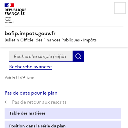
RÉPUBLIQUE
FRANÇAISE
bofip.impots.gouv.fr
Bulletin Officiel des Finances Publiques - Impôts
Recherche simple (références, mots clés, partie du titre
Formulaire
Rechercher
de
Recherche avancée
recherche
Voir le fil d'Ariane
Pas de date pour le plan
Pas de retour aux rescrits
Table des matières
Position dans la série du plan