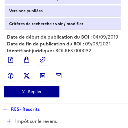
Versions publiées
Critères de recherche : voir / modifier
Date de début de publication du BOI :
04/09/2019
Date de fin de publication du BOI :
09/03/2021
Identifiant juridique :
BOI-RES-000032
Exporter le document au format pdf
Permalien : adresse web de ce doc
Partager sur Facebook
Partager sur Twitter
Partager sur LinkedIn
Partager par messagerie
Replier
R
RES - Rescrits
e
D
Impôt sur le revenu
p
é