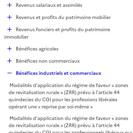
l
D
Revenus salariaux et assimilés
p
i
é
l
e
D
Revenus et profits du patrimoine mobilier
p
i
r
é
l
e
D
Revenus fonciers et profits du patrimoine
p
i
r
é
immobilier
l
e
p
i
r
D
Bénéfices agricoles
l
e
é
i
r
D
Bénéfices non commerciaux
p
e
é
l
r
R
Bénéfices industriels et commerciaux
p
i
e
l
e
Modalités d'application du régime de faveur « zones
p
i
r
de revitalisation rurale » (ZRR) prévu à l'article 44
l
e
quindecies du CGI pour les professions libérales
i
r
opérant une « reprise par soi-même »
e
r
Modalités d'application du régime de faveur « zones
de revitalisation rurale » (ZRR) prévu à l'article 44
quindecies du CGI pour les professionnels libéraux qui