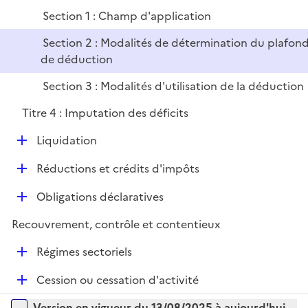
p
Section 1 : Champ d'application
l
i
Section 2 : Modalités de détermination du plafon
e
de déduction
r
Section 3 : Modalités d'utilisation de la déduction
Titre 4 : Imputation des déficits
D
Liquidation
é
D
Réductions et crédits d'impôts
p
é
l
D
Obligations déclaratives
p
i
é
l
e
Recouvrement, contrôle et contentieux
p
i
r
l
e
D
Régimes sectoriels
i
r
é
e
D
Cession ou cessation d'activité
p
r
é
l
Versions sur la période
Version en vigueur du 13/08/2025 à aujourd'hui