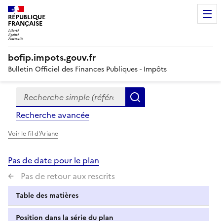
RÉPUBLIQUE
FRANÇAISE
bofip.impots.gouv.fr
Bulletin Officiel des Finances Publiques - Impôts
Recherche simple (références, mots clés, partie du titre
Formulaire
Rechercher
de
Recherche avancée
recherche
Voir le fil d'Ariane
Pas de date pour le plan
Pas de retour aux rescrits
Table des matières
Position dans la série du plan