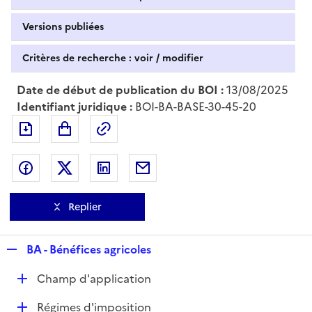
Versions publiées
Critères de recherche : voir / modifier
Date de début de publication du BOI :
13/08/2025
Identifiant juridique :
BOI-BA-BASE-30-45-20
Exporter le document au format pdf
Permalien : adresse web de ce doc
Partager sur Facebook
Partager sur Twitter
Partager sur LinkedIn
Partager par messagerie
Replier
R
BA - Bénéfices agricoles
e
D
Champ d'application
p
é
l
D
Régimes d'imposition
p