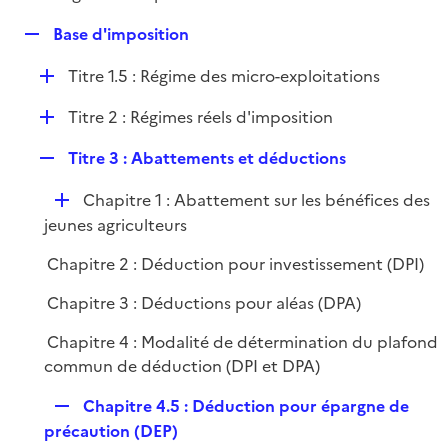
i
é
l
e
R
Base d'imposition
p
i
r
e
l
e
D
Titre 1.5 : Régime des micro-exploitations
p
i
r
é
l
e
D
Titre 2 : Régimes réels d'imposition
p
i
r
é
l
e
R
Titre 3 : Abattements et déductions
p
i
r
e
l
e
D
Chapitre 1 : Abattement sur les bénéfices des
p
i
r
é
jeunes agriculteurs
l
e
p
i
r
Chapitre 2 : Déduction pour investissement (DPI)
l
e
i
r
Chapitre 3 : Déductions pour aléas (DPA)
e
Chapitre 4 : Modalité de détermination du plafond
r
commun de déduction (DPI et DPA)
R
Chapitre 4.5 : Déduction pour épargne de
e
précaution (DEP)