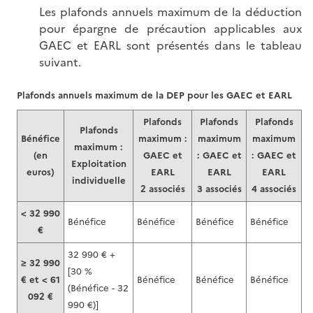
Les plafonds annuels maximum de la déduction
pour épargne de précaution applicables aux
GAEC et EARL sont présentés dans le tableau
suivant.
Plafonds annuels maximum de la DEP pour les GAEC et EARL
Plafonds
Plafonds
Plafonds
Plafonds
Bénéfice
maximum :
maximum
maximum
maximum :
(en
GAEC et
: GAEC et
: GAEC et
Exploitation
euros)
EARL
EARL
EARL
individuelle
2 associés
3 associés
4 associés
< 32 990
Bénéfice
Bénéfice
Bénéfice
Bénéfice
€
32 990 € +
≥ 32 990
[30 %
€ et < 61
Bénéfice
Bénéfice
Bénéfice
(Bénéfice - 32
092 €
990 €)]