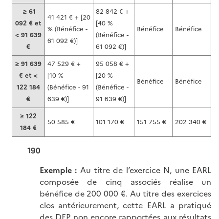
≥ 61
82 842 € +
41 421 € + [20
092 € et
[40 %
% (Bénéfice -
Bénéfice
Bénéfice
< 91 639
(Bénéfice -
61 092 €)]
€
61 092 €)]
≥ 91 639
47 529 € +
95 058 € +
€ et <
[10 %
[20 %
Bénéfice
Bénéfice
122 184
(Bénéfice - 91
(Bénéfice -
€
639 €)]
91 639 €)]
≥ 122
50 585 €
101 170 €
151 755 €
202 340 €
184 €
190
Exemple :
Au titre de l’exercice N, une EARL
composée de cinq associés réalise un
bénéfice de 200 000 €. Au titre des exercices
clos antérieurement, cette EARL a pratiqué
des DEP non encore rapportées aux résultats