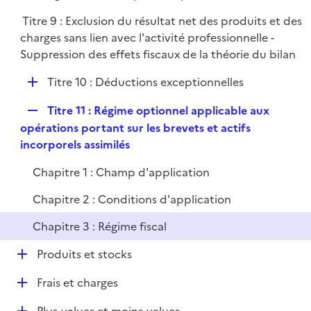
p
Titre 9 : Exclusion du résultat net des produits et des
l
charges sans lien avec l'activité professionnelle -
i
Suppression des effets fiscaux de la théorie du bilan
e
r
D
Titre 10 : Déductions exceptionnelles
é
R
Titre 11 : Régime optionnel applicable aux
p
e
opérations portant sur les brevets et actifs
l
p
incorporels assimilés
i
l
e
Chapitre 1 : Champ d'application
i
r
e
Chapitre 2 : Conditions d'application
r
Chapitre 3 : Régime fiscal
D
Produits et stocks
é
D
Frais et charges
p
é
l
D