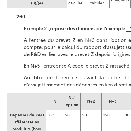
(3)/(4)
calculer
calculer
260
Exemple 2 (reprise des données de l'exemple
I-
À l’entrée du brevet Z en N+3 dans l’option ex
compte, pour le calcul du rapport d’assujettis
de R&D en lien avec le brevet Z depuis l’origine.
En N+5 l'entreprise A cède le brevet Z rattaché 
Au titre de l'exercice suivant la sortie de 
d'assujettissement des dépenses en lien direct a
N+1
N
N+2
N+3
option
Dépenses de R&D
100
50
50
150
10
afférentes au
produit Y (hors