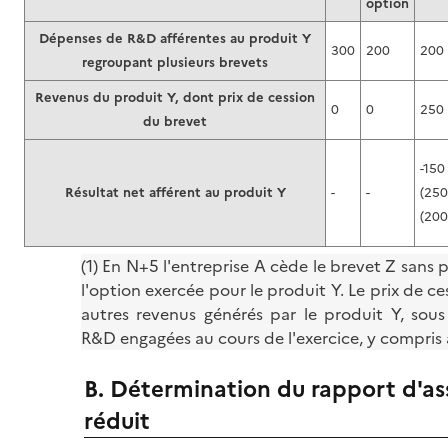
option
Dépenses de R&D afférentes au produit Y
300
200
200
regroupant plusieurs brevets
Revenus du produit Y, dont prix de cession
0
0
250
du brevet
-150
Résultat net afférent au produit Y
-
-
(250
(200
(1) En N+5 l'entreprise A cède le brevet Z sans
l'option exercée pour le produit Y. Le prix de c
autres revenus générés par le produit Y, so
R&D engagées au cours de l'exercice, y compris 
B. Détermination du rapport d'as
réduit