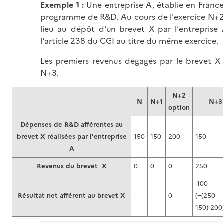
Exemple 1 :
Une entreprise A, établie en France
programme de R&D. Au cours de l'exercice N+
lieu au dépôt d'un brevet X par l'entreprise
l'article 238 du CGI au titre du même exercice.
Les premiers revenus dégagés par le brevet X s
N+3.
N+2
N
N+1
N+
option
Dépenses de R&D afférentes au
brevet X réalisées par l'entreprise
150
150
200
150
A
Revenus du brevet X
0
0
0
250
-100
Résultat net afférent au brevet X
-
-
0
(=(250-
150)-200