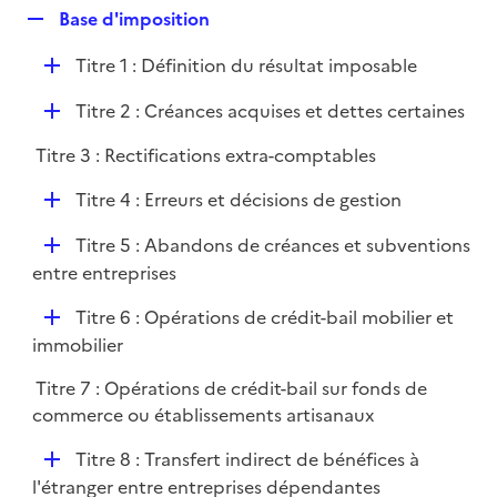
l
R
Base d'imposition
p
i
e
l
e
D
Titre 1 : Définition du résultat imposable
p
i
r
é
l
e
D
Titre 2 : Créances acquises et dettes certaines
p
i
r
é
l
e
Titre 3 : Rectifications extra-comptables
p
i
r
l
e
D
Titre 4 : Erreurs et décisions de gestion
i
r
é
e
D
Titre 5 : Abandons de créances et subventions
p
r
é
entre entreprises
l
p
i
D
Titre 6 : Opérations de crédit-bail mobilier et
l
e
é
immobilier
i
r
p
e
Titre 7 : Opérations de crédit-bail sur fonds de
l
r
commerce ou établissements artisanaux
i
e
D
Titre 8 : Transfert indirect de bénéfices à
r
é
l'étranger entre entreprises dépendantes