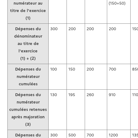
numérateur au
(150+50)
titre de l'exercice
(1)
Dépenses du
300
200
200
200
15
dénominateur
au titre de
l'exercice
(1) + (2)
Dépenses du
100
150
200
700
85
numérateur
cumulées
Dépenses du
130
195
260
910
11
numérateur
cumulées retenues
après majoration
(3)
Dépenses du
300
500
700
1200
13