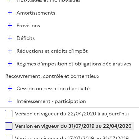
Plus-values et moins-values
p
i
é
l
e
D
Amortissements
p
i
r
é
l
e
D
Provisions
p
i
r
é
l
e
D
Déficits
p
i
r
é
l
e
D
Réductions et crédits d'impôt
p
i
r
é
l
e
D
Régimes d'imposition et obligations déclaratives
p
i
r
é
l
e
Recouvrement, contrôle et contentieux
p
i
r
l
e
D
Cession ou cessation d'activité
i
r
é
e
D
Intéressement - participation
p
r
é
l
Versions sur la période
Version en vigueur du 22/04/2020 à aujourd'hui
p
i
l
e
Version en vigueur du 31/07/2019 au 22/04/2020
i
r
e
Version en vigueur du 17/07/2019 au 31/07/2019