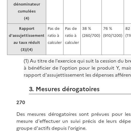
dénominateur
cumulées
(4)
Rapport
Pas de
Pas de
38 %
76 %
82
d'assujettissement
ratio à
ratio à
(260/700)
(910/1200)
(1
au taux réduit
calculer
calculer
(3)/(4)
(1) Au titre de l'exercice qui suit la cession du b
à bénéficier de l'option pour le produit Y, mai
rapport d'assujettissement les dépenses afférent
3. Mesures dérogatoires
270
Des mesures dérogatoires sont prévues pour les
mesure d'effectuer un suivi précis de leurs dé
groupe d'actifs depuis l'origine.