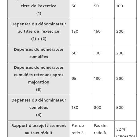
titre de l'exercice
50
50
100
(1)
Dépenses du dénominateur
au titre de l'exercice
150
150
200
(1) + (2)
Dépenses du numérateur
50
100
200
cumulées
Dépenses du numérateur
cumulées retenues après
65
130
260
majoration
(3)
Dépenses du dénominateur
cumulées
150
300
500
(4)
Rapport d'assujettissement
Pas de
Pas de
52 %
au taux réduit
ratio à
ratio à
(260/500)