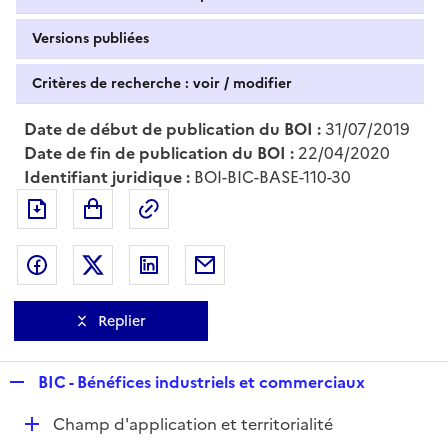
Versions publiées
Critères de recherche : voir / modifier
Date de début de publication du BOI :
31/07/2019
Date de fin de publication du BOI :
22/04/2020
Identifiant juridique :
BOI-BIC-BASE-110-30
Exporter le document au format pdf
Permalien : adresse web de ce doc
Partager sur Facebook
Partager sur Twitter
Partager sur LinkedIn
Partager par messagerie
Replier
R
BIC - Bénéfices industriels et commerciaux
e
D
Champ d'application et territorialité
p
é