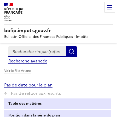
RÉPUBLIQUE
FRANÇAISE
bofip.impots.gouv.fr
Bulletin Officiel des Finances Publiques - Impôts
Recherche simple (références, mots clés, partie du titre
Formulaire
Rechercher
de
Recherche avancée
recherche
Voir le fil d'Ariane
Pas de date pour le plan
Pas de retour aux rescrits
Table des matières
Position dans la série du plan