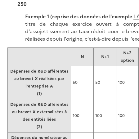
250
Exemple 1
(reprise des données de l'exemple
I-
titre de chaque exercice ouvert à compt
d'assujettissement au taux réduit pour le bre
réalisées depuis l'origine, c'est-à-dire depuis l'ex
N+2
N
N+1
option
Dépenses de R&D afférentes
au brevet X réalisées par
50
50
100
l'entreprise A
(1)
Dépenses de R&D afférentes
au brevet X externalisées à
100
100
100
des entités liées
(2)
Dépenses du numérateur au