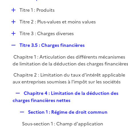
i
e
l
e
D
Titre 1 : Produits
p
i
r
é
l
e
D
Titre 2 : Plus-values et moins values
p
i
r
é
l
e
D
Titre 3 : Charges diverses
p
i
r
é
l
e
R
Titre 3.5 : Charges financières
p
i
r
e
l
e
Chapitre 1 : Articulation des différents mécanismes
p
i
r
de limitation de la déduction des charges financière
l
e
i
r
Chapitre 2 : Limitation du taux d'intérêt applicable
e
aux entreprises soumises à l'impôt sur les sociétés
r
R
Chapitre 4 : Limitation de la déduction des
e
charges financières nettes
p
R
Section 1 : Régime de droit commun
l
e
i
Sous-section 1 : Champ d'application
p
e