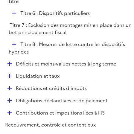
titre
l
i
D
Titre 6 : Dispositifs particuliers
e
é
r
Titre 7 : Exclusion des montages mis en place dans un
p
but principalement fiscal
l
i
D
Titre 8 : Mesures de lutte contre les dispositifs
e
é
hybrides
r
p
D
Déficits et moins-values nettes à long terme
l
é
i
D
Liquidation et taux
p
e
é
l
r
D
Réductions et crédits d'impôts
p
i
é
l
e
D
Obligations déclaratives et de paiement
p
i
r
é
l
e
D
Contributions et impositions liées à l'IS
p
i
r
é
l
e
Recouvrement, contrôle et contentieux
p
i
r