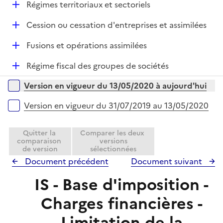
l
e
D
Régimes territoriaux et sectoriels
i
r
é
e
D
Cession ou cessation d'entreprises et assimilées
p
r
é
l
D
Fusions et opérations assimilées
p
i
é
l
e
D
Régime fiscal des groupes de sociétés
p
i
r
é
l
e
Versions sur la période
Version en vigueur du 13/05/2020 à aujourd'hui
p
i
r
l
e
Version en vigueur du 31/07/2019 au 13/05/2020
i
r
e
Quitter la
Comparer les deux
r
comparaison
versions
de version
sélectionnées
Document précédent
Document suivant
IS - Base d'imposition -
Charges financières -
Limitation de la