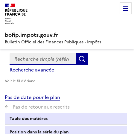
RÉPUBLIQUE
FRANÇAISE
bofip.impots.gouv.fr
Bulletin Officiel des Finances Publiques - Impôts
Recherche simple (références, mots clés, partie du titre
Formulaire
Rechercher
de
Recherche avancée
recherche
Voir le fil d'Ariane
Pas de date pour le plan
Pas de retour aux rescrits
Table des matières
Position dans la série du plan