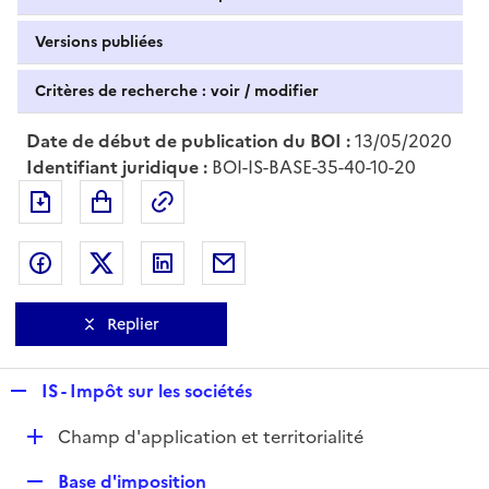
Versions publiées
Critères de recherche : voir / modifier
Date de début de publication du BOI :
13/05/2020
Identifiant juridique :
BOI-IS-BASE-35-40-10-20
Exporter le document au format pdf
Permalien : adresse web de ce doc
Partager sur Facebook
Partager sur Twitter
Partager sur LinkedIn
Partager par messagerie
Replier
R
IS - Impôt sur les sociétés
e
D
Champ d'application et territorialité
p
é
l
R
Base d'imposition
p