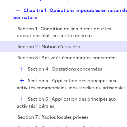
i
e
l
e
R
Chapitre 1 : Opérations imposables en raison d
p
i
r
e
leur nature
l
e
p
i
r
Section 1 : Condition de lien direct pour les
l
e
opérations réalisées à titre onéreux
i
r
e
Section 2 : Notion d'assujetti
r
Section 3 : Activités économiques concernées
D
Section 4 : Opérations concernées
é
D
Section 5 : Application des principes aux
p
é
activités commerciales, industrielles ou artisanales
l
p
i
D
Section 6 : Application des principes aux
l
e
é
activités libérales
i
r
p
e
Section 7 : Radios locales privées
l
r
i