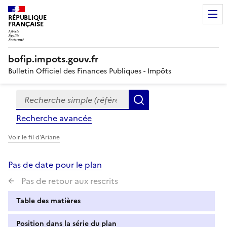
RÉPUBLIQUE
FRANÇAISE
bofip.impots.gouv.fr
Bulletin Officiel des Finances Publiques - Impôts
Recherche simple (références, mots clés, partie du titre
Formulaire
Rechercher
de
Recherche avancée
recherche
Voir le fil d'Ariane
Pas de date pour le plan
Pas de retour aux rescrits
Table des matières
Position dans la série du plan