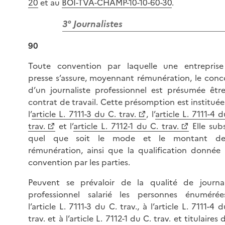
20
et au
BOI-TVA-CHAMP-10-10-60-30
.
3° Journalistes
90
Toute convention par laquelle une entrepris
presse s’assure, moyennant rémunération, le conc
d’un journaliste professionnel est présumée êtr
contrat de travail. Cette présomption est instituée
l’
article L. 7111-3 du C. trav.
, l’
article L. 7111-4 
trav.
et l’
article L. 7112-1 du C. trav.
Elle subs
quel que soit le mode et le montant de
rémunération, ainsi que la qualification donnée 
convention par les parties.
Peuvent se prévaloir de la qualité de journal
professionnel salarié les personnes énuméré
l’article L. 7111-3 du C. trav., à l’article L. 7111-4 
trav. et à l’article L. 7112-1 du C. trav. et titulaires 