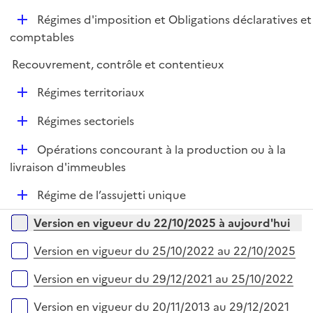
i
r
é
l
e
D
Régimes d'imposition et Obligations déclaratives et
p
i
r
é
comptables
l
e
p
i
r
Recouvrement, contrôle et contentieux
l
e
i
r
D
Régimes territoriaux
e
é
r
D
Régimes sectoriels
p
é
l
D
Opérations concourant à la production ou à la
p
i
é
livraison d'immeubles
l
e
p
i
r
D
Régime de l’assujetti unique
l
e
é
i
r
Versions sur la période
Version en vigueur du 22/10/2025 à aujourd'hui
p
e
l
r
Version en vigueur du 25/10/2022 au 22/10/2025
i
e
Version en vigueur du 29/12/2021 au 25/10/2022
r
Version en vigueur du 20/11/2013 au 29/12/2021