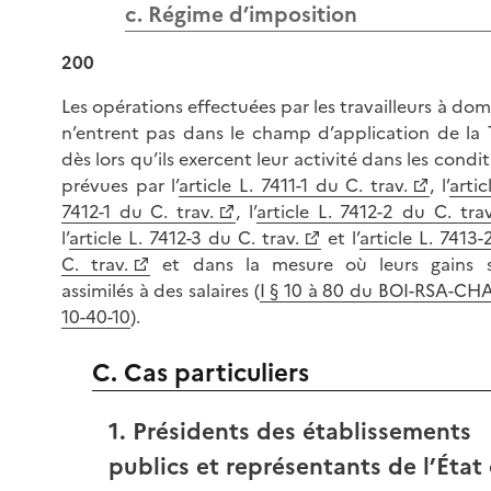
c. Régime d’imposition
200
Les opérations effectuées par les travailleurs à dom
n’entrent pas dans le champ d’application de la
dès lors qu’ils exercent leur activité dans les condi
prévues par l’
article L. 7411-1 du C. trav.
, l’
artic
7412-1 du C. trav.
, l’
article L. 7412-2 du C. trav
l’
article L. 7412-3 du C. trav.
et l’
article L. 7413-
C. trav.
et dans la mesure où leurs gains 
assimilés à des salaires (
I § 10 à 80 du BOI-RSA-CH
10-40-10
).
C. Cas particuliers
1. Présidents des établissements
publics et représentants de l’État