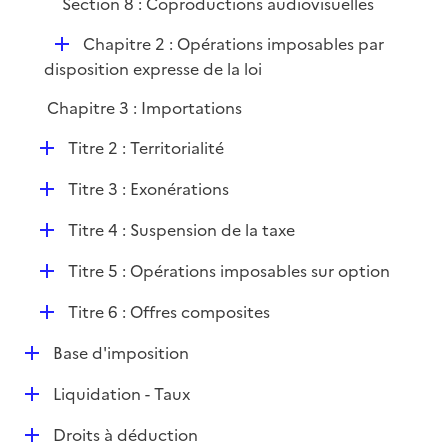
Section 8 : Coproductions audiovisuelles
e
D
Chapitre 2 : Opérations imposables par
r
é
disposition expresse de la loi
p
Chapitre 3 : Importations
l
i
D
Titre 2 : Territorialité
e
é
r
D
Titre 3 : Exonérations
p
é
l
D
Titre 4 : Suspension de la taxe
p
i
é
l
e
D
Titre 5 : Opérations imposables sur option
p
i
r
é
l
e
D
Titre 6 : Offres composites
p
i
r
é
l
e
D
Base d'imposition
p
i
r
é
l
e
D
Liquidation - Taux
p
i
r
é
l
e
D
Droits à déduction
p