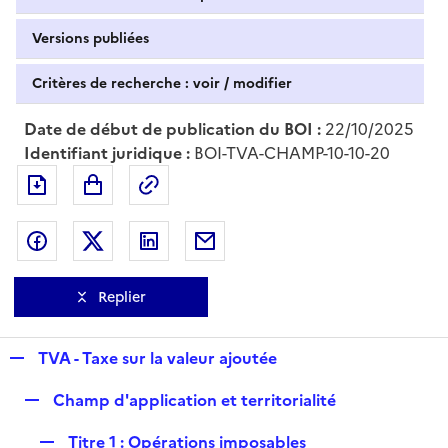
Versions publiées
Critères de recherche : voir / modifier
Date de début de publication du BOI :
22/10/2025
Identifiant juridique :
BOI-TVA-CHAMP-10-10-20
Exporter le document au format pdf
Permalien : adresse web de ce doc
Partager sur Facebook
Partager sur Twitter
Partager sur LinkedIn
Partager par messagerie
Replier
R
TVA - Taxe sur la valeur ajoutée
e
R
Champ d'application et territorialité
p
e
l
R
Titre 1 : Opérations imposables
p