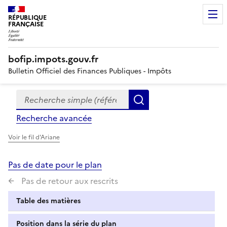
RÉPUBLIQUE
FRANÇAISE
bofip.impots.gouv.fr
Bulletin Officiel des Finances Publiques - Impôts
Recherche simple (références, mots clés, partie du titre
Formulaire
Rechercher
de
Recherche avancée
recherche
Voir le fil d'Ariane
Pas de date pour le plan
Pas de retour aux rescrits
Table des matières
Position dans la série du plan