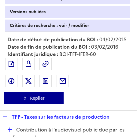
Versions publiées
Critères de recherche : voir / modifier
Date de début de publication du BOI :
04/02/2015
Date de fin de publication du BOI :
03/02/2016
Identifiant juridique :
BOI-TFP-IFER-60
Exporter le document au format pdf
Permalien : adresse web de ce doc
Partager sur Facebook
Partager sur Twitter
Partager sur LinkedIn
Partager par messagerie
Replier
R
TFP - Taxes sur les facteurs de production
e
D
Contribution à l'audiovisuel public due par les
p
é