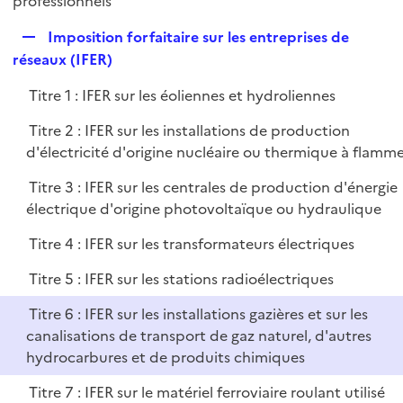
professionnels
l
p
i
R
Imposition forfaitaire sur les entreprises de
l
e
e
réseaux (IFER)
i
r
p
e
Titre 1 : IFER sur les éoliennes et hydroliennes
l
r
i
Titre 2 : IFER sur les installations de production
e
d'électricité d'origine nucléaire ou thermique à flamm
r
Titre 3 : IFER sur les centrales de production d'énergie
électrique d'origine photovoltaïque ou hydraulique
Titre 4 : IFER sur les transformateurs électriques
Titre 5 : IFER sur les stations radioélectriques
Titre 6 : IFER sur les installations gazières et sur les
canalisations de transport de gaz naturel, d'autres
hydrocarbures et de produits chimiques
Titre 7 : IFER sur le matériel ferroviaire roulant utilisé