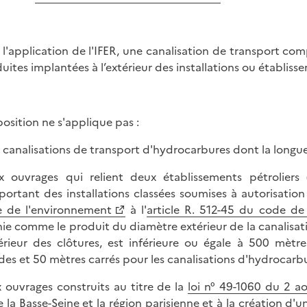
 l'application de l'IFER, une canalisation de transport c
uites implantées à l’extérieur des installations ou établisse
position ne s'applique pas :
x canalisations de transport d'hydrocarbures dont la longueu
x ouvrages qui relient deux établissements pétrolier
ortant des installations classées soumises à autorisation 
 de l'environnement
à l'
article R. 512-45 du code de
nie comme le produit du diamètre extérieur de la canalisa
térieur des clôtures, est inférieure ou égale à 500 mètr
ides et 50 mètres carrés pour les canalisations d'hydrocarbur
x ouvrages construits au titre de la
loi n° 49-1060 du 2 ao
e la Basse-Seine et la région parisienne et à la création d'u