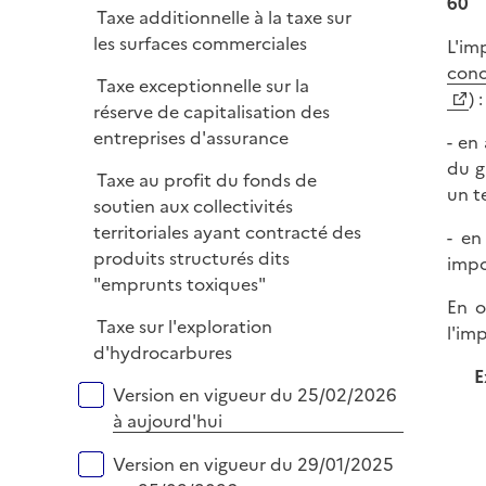
60
Taxe additionnelle à la taxe sur
l
les surfaces commerciales
L'im
i
conc
e
Taxe exceptionnelle sur la
) :
r
réserve de capitalisation des
entreprises d'assurance
- en
du g
Taxe au profit du fonds de
un te
soutien aux collectivités
territoriales ayant contracté des
- en
produits structurés dits
impo
"emprunts toxiques"
En o
Taxe sur l'exploration
l'im
d'hydrocarbures
E
Versions sur la période
Version en vigueur du 25/02/2026
à aujourd'hui
Version en vigueur du 29/01/2025