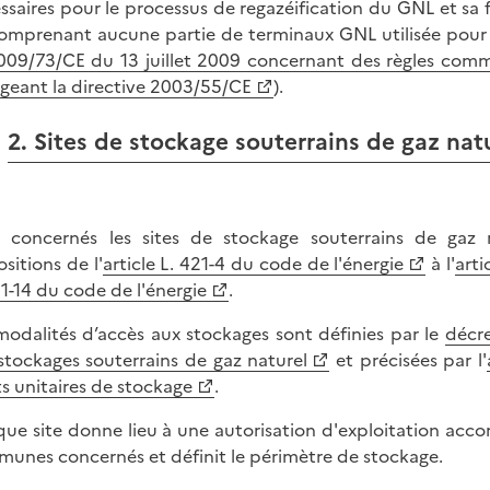
ssaires pour le processus de regazéification du GNL et sa f
omprenant aucune partie de terminaux GNL utilisée pour le
009/73/CE du 13 juillet 2009 concernant des règles comm
geant la directive 2003/55/CE
).
2. Sites de stockage souterrains de gaz nat
 concernés les sites de stockage souterrains de gaz 
sitions de l'
article L. 421-4 du code de l'énergie
à l'
arti
21-14 du code de l'énergie
.
modalités d’accès aux stockages sont définies par le
décre
stockages souterrains de gaz naturel
et précisées par l'
ts unitaires de stockage
.
ue site donne lieu à une autorisation d'exploitation acco
unes concernés et définit le périmètre de stockage.