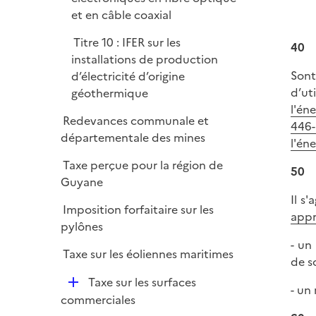
et en câble coaxial
Titre 10 : IFER sur les
40
installations de production
Sont
d’électricité d’origine
d’uti
géothermique
l'éne
Redevances communale et
446-
départementale des mines
l'éne
Taxe perçue pour la région de
50
Guyane
Il s
Imposition forfaitaire sur les
appr
pylônes
- un
Taxe sur les éoliennes maritimes
de s
D
Taxe sur les surfaces
- un
é
commerciales
p