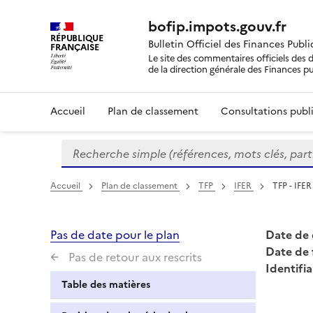
bofip.impots.gouv.fr
RÉPUBLIQUE
Bulletin Officiel des Finances Publ
FRANÇAISE
Le site des commentaires officiels des d
de la direction générale des Finances p
Accueil
Plan de classement
Consultations publi
Recherche simple (références, mots clés, partie 
Formulaire
de
recherche
Accueil
Plan de classement
TFP
IFER
TFP - IFER 
Pas de date pour le plan
Date de 
Date de 
Pas de retour aux rescrits
Identifia
Table des matières