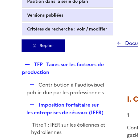
Position dans la série du plan
Versions publiées
Critères de recherche : voir / modifier
Docu
Replier
R
TFP - Taxes sur les facteurs de
e
production
p
D
Contribution à l'audiovisuel
l
é
public due par les professionnels
i
I.
p
e
R
Imposition forfaitaire sur
l
r
e
les entreprises de réseaux (IFER)
i
1
p
e
Titre 1 : IFER sur les éoliennes et
l
Conf
r
hydroliennes
i
gazi