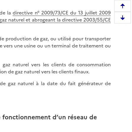
R
 de la
directive n° 2009/73/CE du 13 juillet 2009
e
az naturel et abrogeant la directive 2003/55/CE
D
m
e
o
s
n
de production de gaz, ou utilisé pour transporter
c
t
pe vers une usine ou un terminal de traitement ou
e
e
n
r
d
u gaz naturel vers les clients de consommation
e
r
n de gaz naturel vers les clients finaux.
n
e
h
 de gaz naturel à la date du fait générateur de
e
a
n
u
b
t
a
d
s
e
le fonctionnement d’un réseau de
d
l
e
a