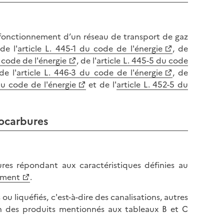
l
p
a
a
p
g
e fonctionnement d’un réseau de transport de gaz
a
e
de l'
article L. 445-1 du code de l'énergie
, de
g
 code de l'énergie
, de l'
article L. 445-5 du code
e
de l'
article L. 446-3 du code de l'énergie
, de
 du code de l'énergie
et de l'
article L. 452-5 du
rocarbures
res répondant aux caractéristiques définies au
nement
.
ou liquéfiés, c'est-à-dire des canalisations, autres
un des produits mentionnés aux tableaux B et C