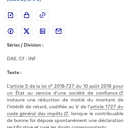
Exporter le document au format pdf
Permalien : adresse web de ce doc
Partager sur Facebook
Partager sur Twitter
Partager sur LinkedIn
Partager par messagerie
Séries / Division :
DAE, CF - INF
Texte :
L'
article 5 de la loi n° 2018-727 du 10 août 2018 pour
un État au service d'une société de confiance
instaure une réduction de moitié du montant de
l'intérêt de retard, codifiée au V de l'
article 1727 du
code général des impôts
, lorsque le contribuable
de bonne foi dépose spontanément une déclaration
rectificative et paie les droits correspondants.