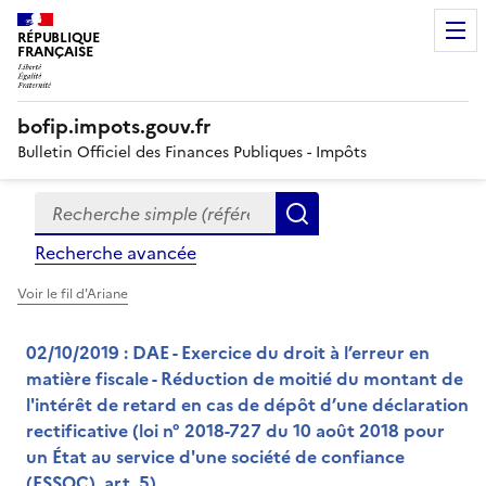
RÉPUBLIQUE
FRANÇAISE
bofip.impots.gouv.fr
Bulletin Officiel des Finances Publiques - Impôts
Recherche simple (références, mots clés, partie du titre
Formulaire
Rechercher
de
Recherche avancée
recherche
Voir le fil d'Ariane
02/10/2019 : DAE - Exercice du droit à l’erreur en
matière fiscale - Réduction de moitié du montant de
l'intérêt de retard en cas de dépôt d’une déclaration
rectificative (loi n° 2018-727 du 10 août 2018 pour
un État au service d'une société de confiance
(ESSOC), art. 5)