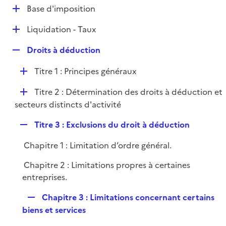
l
D
Base d'imposition
p
i
é
l
e
D
Liquidation - Taux
p
i
r
é
l
e
R
Droits à déduction
p
i
r
e
l
e
D
Titre 1 : Principes généraux
p
i
r
é
l
e
D
Titre 2 : Détermination des droits à déduction et
p
i
r
é
secteurs distincts d'activité
l
e
p
i
r
R
Titre 3 : Exclusions du droit à déduction
l
e
e
i
r
Chapitre 1 : Limitation d’ordre général.
p
e
l
r
Chapitre 2 : Limitations propres à certaines
i
entreprises.
e
r
R
Chapitre 3 : Limitations concernant certains
e
biens et services
p