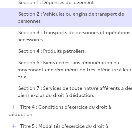
Section 1 : Dépenses de logement
l
i
Section 2 : Véhicules ou engins de transport de
e
personnes
r
Section 3 : Transports de personnes et opérations
accessoires.
Section 4 : Produits pétroliers.
Section 5 : Biens cédés sans rémunération ou
moyennant une rémunération très inférieure à leur
prix.
Section 7 : Services de toute nature afférents à de
biens exclus du droit à déduction.
D
Titre 4 : Conditions d'exercice du droit à
é
déduction
p
D
Titre 5 : Modalités d'exercice du droit à
l