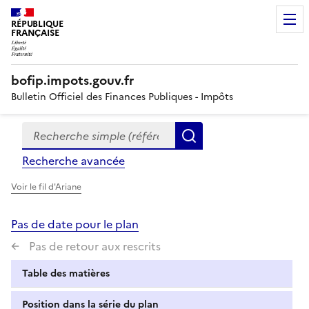
RÉPUBLIQUE
FRANÇAISE
bofip.impots.gouv.fr
Bulletin Officiel des Finances Publiques - Impôts
Recherche simple (références, mots clés, partie du titre
Formulaire
Rechercher
de
Recherche avancée
recherche
Voir le fil d'Ariane
Pas de date pour le plan
Pas de retour aux rescrits
Table des matières
Position dans la série du plan