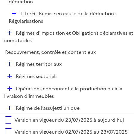
é
déduction
i
p
e
D
Titre 6 : Remise en cause de la déduction :
l
r
é
Régularisations
i
p
e
D
Régimes d'imposition et Obligations déclaratives et
l
r
é
comptables
i
p
e
Recouvrement, contrôle et contentieux
l
r
i
D
Régimes territoriaux
e
é
r
D
Régimes sectoriels
p
é
l
D
Opérations concourant à la production ou à la
p
i
é
livraison d'immeubles
l
e
p
i
r
D
Régime de l’assujetti unique
l
e
é
i
r
Versions sur la période
Version en vigueur du 23/07/2025 à aujourd'hui
p
e
l
r
Version en vigueur du 02/07/2025 au 23/07/2025