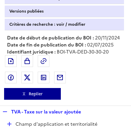
Versions publiées
Critères de recherche : voir / modifier
Date de début de publication du BOI :
20/11/2024
Date de fin de publication du BOI :
02/07/2025
Identifiant juridique :
BOI-TVA-DED-30-30-20
Exporter le document au format pdf
Permalien : adresse web de ce doc
Partager sur Facebook
Partager sur Twitter
Partager sur LinkedIn
Partager par messagerie
Replier
R
TVA - Taxe sur la valeur ajoutée
e
D
Champ d'application et territorialité
p
é