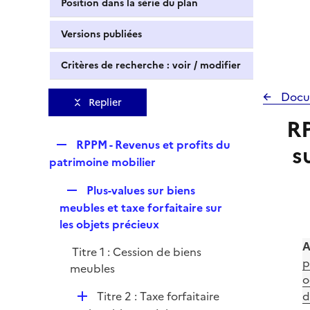
Position dans la série du plan
Versions publiées
Critères de recherche : voir / modifier
Docu
Replier
RP
R
RPPM - Revenus et profits du
s
e
patrimoine mobilier
p
R
Plus-values sur biens
l
e
meubles et taxe forfaitaire sur
i
p
les objets précieux
e
l
r
A
Titre 1 : Cession de biens
i
p
meubles
e
o
r
D
Titre 2 : Taxe forfaitaire
d