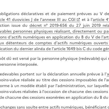
obligations déclaratives et de paiement prévues au V de 
icle 41 duovicies J de l'annexe III au CGI
et à l'
article 
ction issue du
décret n° 2019-656 du 27 juin 2019 rela
vables personnes physiques réalisant, directement ou par
ions d'actifs numériques en application du B du V de l'ar
ux détenteurs de comptes d'actifs numériques ouverts 
ication du dernier alinéa de l'article 1649 bis C du code gé
pôt dû est versé par la personne physique (redevable) qui 
personne interposée.
redevables portent sur la déclaration annuelle prévue à l'
a
oins-value réalisée au titre des cessions imposables de l'a
orme à un modèle établi par l'administration, sur laquell
oins-values réalisées à l'occasion de chacune des cessions
 de chacune des cessions exonérées en application du B du I
échanges sans soulte entre actifs numériques, bénéficiant du