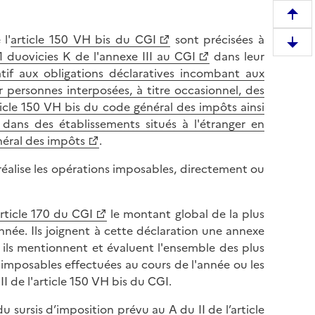
R
e
l'
article 150 VH bis du CGI
sont précisées à
D
m
41 duovicies K de l'annexe III au CGI
dans leur
e
o
tif aux obligations déclaratives incombant aux
s
n
 personnes interposées, à titre occasionnel, des
c
t
ticle 150 VH bis du code général des impôts ainsi
e
e
dans des établissements situés à l'étranger en
n
r
néral des impôts
.
d
e
r
réalise les opérations imposables, directement ou
n
e
h
e
a
rticle 170 du CGI
le montant global de la plus
n
u
nnée. Ils joignent à cette déclaration une annexe
b
t
e ils mentionnent et évaluent l'ensemble des plus
a
d
 imposables effectuées au cours de l'année ou les
s
e
I de l'article 150 VH bis du CGI.
d
l
e
a
 sursis d’imposition prévu au A du II de l’article