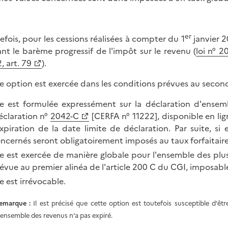
er
efois, pour les cessions réalisées à compter du 1
janvier 2
ant le barème progressif de l'impôt sur le revenu (
loi n° 
, art. 79
).
e option est exercée dans les conditions prévues au second 
le est formulée expressément sur la déclaration d'ensem
éclaration n°
2042-C
[CERFA n° 11222], disponible en lig
expiration de la date limite de déclaration. Par suite, si
ncernés seront obligatoirement imposés au taux forfaitaire
le est exercée de manière globale pour l'ensemble des plus
évue au premier alinéa de l'article 200 C du CGI, imposabl
le est irrévocable.
emarque
:
Il est précisé que cette option est toutefois susceptible d'êt
'ensemble des revenus n'a pas expiré.