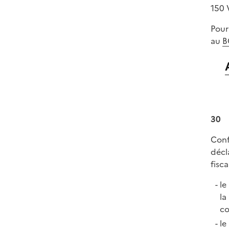
150 
Pour
au
B
30
Conf
décl
fisca
le
la
co
le