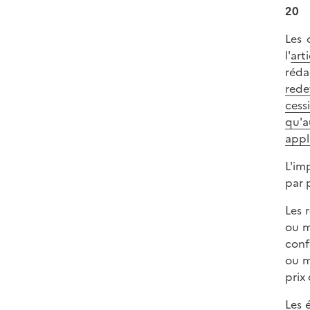
20
Les 
l'
art
réda
rede
cess
qu'a
appl
L'im
par 
Les 
ou m
conf
ou m
prix
Les 