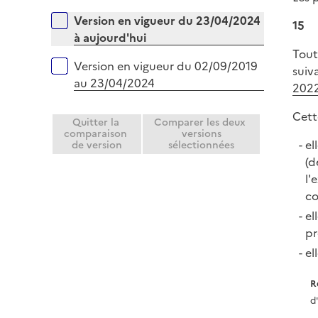
p
r
Versions sur la période
Version en vigueur du 23/04/2024
15
l
à aujourd'hui
i
Tout
e
Version en vigueur du 02/09/2019
suiv
r
au 23/04/2024
2022
Cett
Quitter la
Comparer les deux
comparaison
versions
el
de version
sélectionnées
(d
l'
co
el
pr
el
R
d