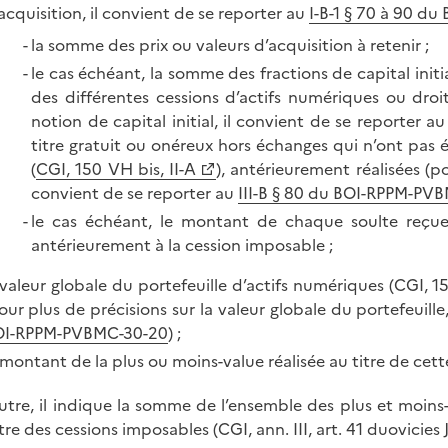
acquisition, il convient de se reporter au
I-B-1 § 70 à 90 d
la somme des prix ou valeurs d’acquisition à retenir ;
le cas échéant, la somme des fractions de capital init
des différentes cessions d’actifs numériques ou droit
notion de capital initial, il convient de se reporter a
titre gratuit ou onéreux hors échanges qui n’ont pas 
(
CGI, 150 VH bis, II-A
), antérieurement réalisées (po
convient de se reporter au
III-B § 80 du BOI-RPPM-PV
le cas échéant, le montant de chaque soulte reçue 
antérieurement à la cession imposable ;
 valeur globale du portefeuille d’actifs numériques (CGI, 
our plus de précisions sur la valeur globale du portefeuille
OI-RPPM-PVBMC-30-20
) ;
 montant de la plus ou moins-value réalisée au titre de cett
utre, il indique la somme de l’ensemble des plus et moins-
tre des cessions imposables (CGI, ann. III, art. 41 duovicies J,