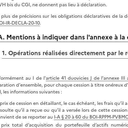
VH bis du CGI, ne donnent pas lieu à déclaration.
 plus de précisions sur les obligations déclaratives de la 
OI-IR-DECLA-20-10
.
A. Mentions à indiquer dans l'annexe à la
1. Opérations réalisées directement par le 
ormément au I de l'
article 41 duovicies J de l'annexe III
aration d'ensemble, pour chaque cession à titre onéreux d'
l, les informations suivantes :
 prix de cession en détaillant, le cas échéant, les frais qu’i
 soulte qu’il a reçue ou qu’il a versée lors de cette cession
nvient de se reporter au
I-A § 20 à 60 du BOI-RPPM-PVBM
 prix total d’acquisition du portefeuille d’actifs numér