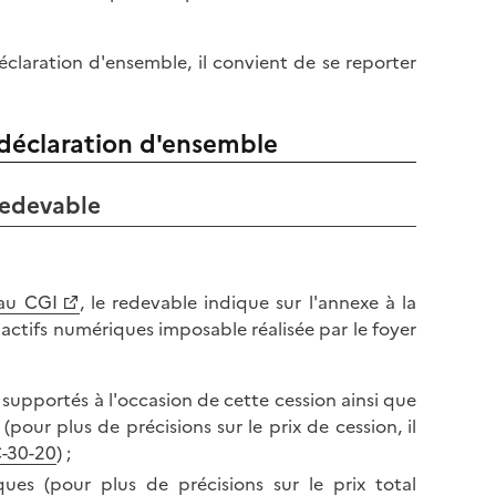
l
p
a
a
p
déclaration d'ensemble, il convient de se reporter
g
a
e
g
 déclaration d'ensemble
e
redevable
 au CGI
, le redevable indique sur l'annexe à la
actifs numériques imposable réalisée par le foyer
l a supportés à l'occasion de cette cession ainsi que
 (pour plus de précisions sur le prix de cession, il
C-30-20
) ;
iques (pour plus de précisions sur le prix total