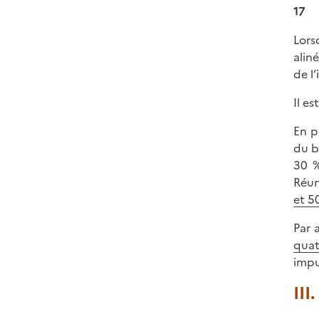
17
Lors
alin
de l
Il e
En p
du b
30 %
Réun
et 5
Par 
quat
impu
III