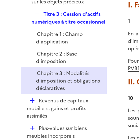
é
sur les objets précieux
I. 
p
R
Titre 3 : Cession d'actifs
l
1
e
numériques à titre occasionnel
i
p
e
En a
Chapitre 1 : Champ
l
r
d'im
d'application
i
opér
e
Chapitre 2 : Base
r
Pour
d'imposition
PVB
Chapitre 3 : Modalités
II.
d'imposition et obligations
déclaratives
10
D
Revenus de capitaux
é
mobiliers, gains et profits
Les 
p
assimilés
soum
l
soci
D
Plus-values sur biens
i
é
meubles incorporels
e
Les 