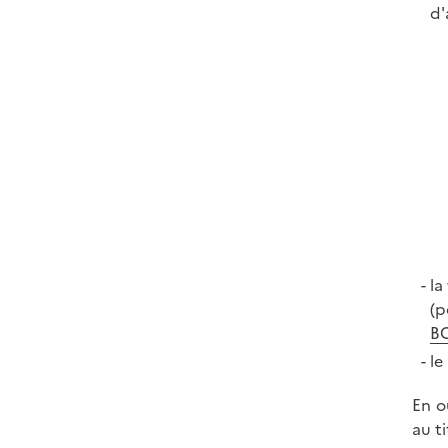
d'
la
(p
B
le
En o
au ti