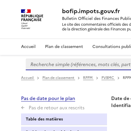
bofip.impots.gouv.fr
RÉPUBLIQUE
Bulletin Officiel des Finances Publ
FRANÇAISE
Le site des commentaires officiels des d
de la direction générale des Finances p
Accueil
Plan de classement
Consultations publi
Recherche simple (références, mots clés, partie 
Formulaire
de
recherche
Accueil
Plan de classement
RPPM
PVBMC
RPPM
Pas de date pour le plan
Date de 
Identifia
Pas de retour aux rescrits
Table des matières