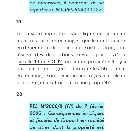
de précisions, il convient de se
reporter au
BOI-RES-RSA-000127
.
10
Le sursis d’imposition s’applique de la même
manière aux titres échangés, que le contribuable
en détienne la pleine propriété ou l'usufruit, sous
réserve des dispositions prévues par le 5° de
l'
article 13 du CGI
, ou la nue-propriété. Il n’y a
pas lieu de distinguer selon que les titres reçus
en échange sont eux-mêmes reçus en pleine
propriété, en usufruit ou en nue-propriété.
20
RES N°2006/8 (FP) du 7 février
2006 :
Conséquences juridiques
et fiscales de l’apport en société
de titres dont la propriété est