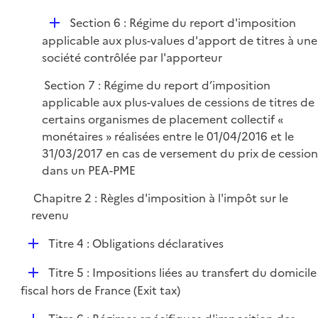
D
Section 6 : Régime du report d'imposition
é
applicable aux plus-values d'apport de titres à une
p
société contrôlée par l'apporteur
l
Section 7 : Régime du report d’imposition
i
applicable aux plus-values de cessions de titres de
e
certains organismes de placement collectif «
r
monétaires » réalisées entre le 01/04/2016 et le
31/03/2017 en cas de versement du prix de cession
dans un PEA-PME
Chapitre 2 : Règles d'imposition à l'impôt sur le
revenu
D
Titre 4 : Obligations déclaratives
é
D
Titre 5 : Impositions liées au transfert du domicile
p
é
fiscal hors de France (Exit tax)
l
p
i