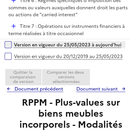
D
Titre 6 : Régimes spécifiques d'imposition des
l
e
é
sommes ou valeurs auxquelles donnent droit les parts
i
r
p
ou actions de "carried interest"
e
l
r
D
Titre 7 : Opérations sur instruments financiers à
i
é
terme réalisées à titre occasionnel
e
p
r
Versions sur la période
Version en vigueur du 25/05/2023 à aujourd'hui
l
i
Version en vigueur du 20/12/2019 au 25/05/2023
e
r
Quitter la
Comparer les deux
comparaison
versions
de version
sélectionnées
Document précédent
Document suivant
RPPM - Plus-values sur
biens meubles
incorporels - Modalités