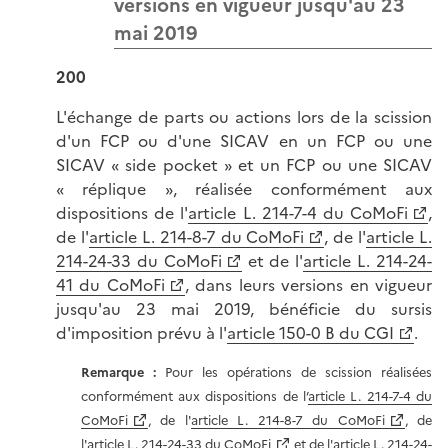
versions en vigueur jusqu'au 23
mai 2019
200
L'échange de parts ou actions lors de la scission
d'un FCP ou d'une SICAV en un FCP ou une
SICAV « side pocket » et un FCP ou une SICAV
« réplique », réalisée conformément aux
dispositions de l'
article L. 214-7-4 du CoMoFi
,
de l'
article L. 214-8-7 du CoMoFi
, de l'
article L.
214-24-33 du CoMoFi
et de l'
article L. 214-24-
41 du CoMoFi
, dans leurs versions en vigueur
jusqu'au 23 mai 2019, bénéficie du sursis
d'imposition prévu à l'
article 150-0 B du CGI
.
Remarque :
Pour les opérations de scission réalisées
conformément aux dispositions de l’
article L. 214-7-4 du
CoMoFi
, de l'
article L. 214-8-7 du CoMoFi
, de
l'
article L. 214-24-33 du CoMoFi
et de l'
article L. 214-24-