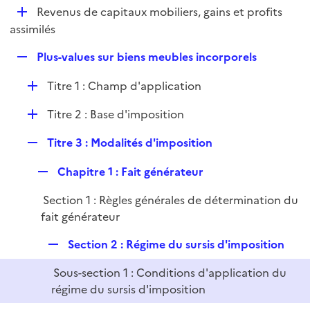
i
D
Revenus de capitaux mobiliers, gains et profits
l
e
é
assimilés
i
r
p
e
R
Plus-values sur biens meubles incorporels
l
r
e
i
D
Titre 1 : Champ d'application
p
e
é
l
r
D
Titre 2 : Base d'imposition
p
i
é
l
e
R
Titre 3 : Modalités d'imposition
p
i
r
e
l
e
R
Chapitre 1 : Fait générateur
p
i
r
e
l
e
Section 1 : Règles générales de détermination du
p
i
r
fait générateur
l
e
i
r
R
Section 2 : Régime du sursis d'imposition
e
e
r
Sous-section 1 : Conditions d'application du
p
régime du sursis d'imposition
l