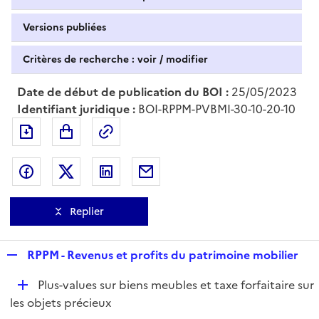
Versions publiées
Critères de recherche : voir / modifier
Date de début de publication du BOI :
25/05/2023
Identifiant juridique :
BOI-RPPM-PVBMI-30-10-20-10
Exporter le document au format pdf
Permalien : adresse web de ce doc
Partager sur Facebook
Partager sur Twitter
Partager sur LinkedIn
Partager par messagerie
Replier
R
RPPM - Revenus et profits du patrimoine mobilier
e
D
Plus-values sur biens meubles et taxe forfaitaire sur
p
é
les objets précieux
l
p