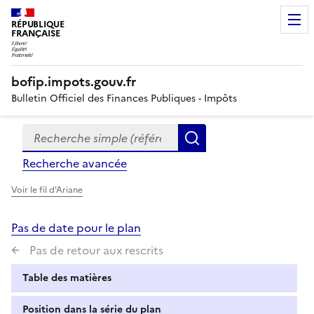
RÉPUBLIQUE
FRANÇAISE
bofip.impots.gouv.fr
Bulletin Officiel des Finances Publiques - Impôts
Recherche simple (références, mots clés, partie du titre
Formulaire
Rechercher
de
Recherche avancée
recherche
Voir le fil d'Ariane
Pas de date pour le plan
Pas de retour aux rescrits
Table des matières
Position dans la série du plan