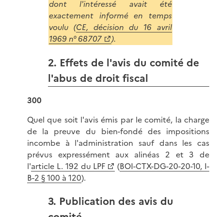
dont l'intéressé avait été
exactement informé en temps
voulu (
CE, décision du 16 avril
1969 n° 68707
).
2. Effets de l'avis du comité de
l'abus de droit fiscal
300
Quel que soit l'avis émis par le comité, la charge
de la preuve du bien-fondé des impositions
incombe à l'administration sauf dans les cas
prévus expressément aux alinéas 2 et 3 de
l'
article L. 192 du LPF
(
BOI-CTX-DG-20-20-10, I-
B-2 § 100 à 120
).
3. Publication des avis du
comité