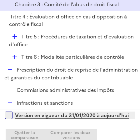
Chapitre 3 : Comité de l'abus de droit fiscal
Titre 4 : Évaluation d'office en cas d'opposition à
contrôle fiscal
D
Titre 5 : Procédures de taxation et d'évaluation
é
d'office
p
D
Titre 6 : Modalités particulières de contrôle
l
é
i
D
Prescription du droit de reprise de l'administration
p
e
é
et garanties du contribuable
l
r
p
i
D
Commissions administratives des impôts
l
e
é
i
r
D
Infractions et sanctions
p
e
é
l
r
Versions sur la période
Version en vigueur du 31/01/2020 à aujourd'hui
p
i
l
e
i
Quitter la
Comparer les deux
r
comparaison
versions