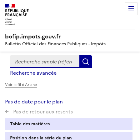
RÉPUBLIQUE
FRANÇAISE
bofip.impots.gouv.fr
Bulletin Officiel des Finances Publiques - Impôts
Recherche simple (références, mots clés, partie du titre
Formulaire
Rechercher
de
Recherche avancée
recherche
Voir le fil d'Ariane
Pas de date pour le plan
Pas de retour aux rescrits
Table des matières
Position dans la série du plan