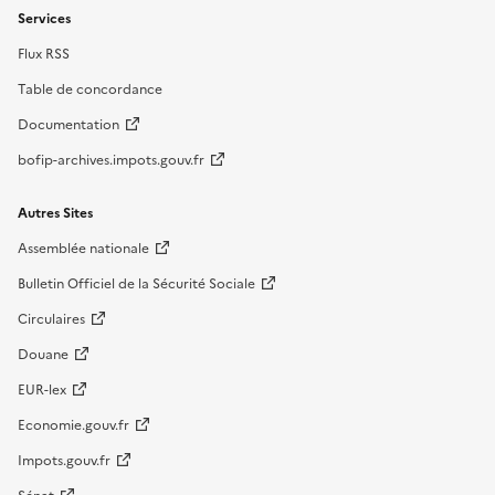
Services
Flux RSS
Table de concordance
Documentation
bofip-archives.impots.gouv.fr
Autres Sites
Assemblée nationale
Bulletin Officiel de la Sécurité Sociale
Circulaires
Douane
EUR-lex
Economie.gouv.fr
Impots.gouv.fr