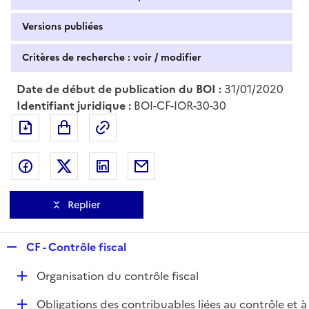
Versions publiées
Critères de recherche : voir / modifier
Date de début de publication du BOI :
31/01/2020
Identifiant juridique :
BOI-CF-IOR-30-30
Exporter le document au format pdf
Permalien : adresse web de ce doc
Partager sur Facebook
Partager sur Twitter
Partager sur LinkedIn
Partager par messagerie
Replier
R
CF - Contrôle fiscal
e
D
Organisation du contrôle fiscal
p
é
l
D
Obligations des contribuables liées au contrôle et à
p