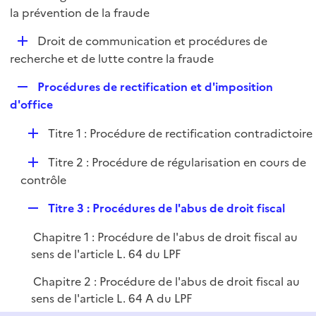
i
é
la prévention de la fraude
l
e
p
i
r
D
Droit de communication et procédures de
l
e
é
recherche et de lutte contre la fraude
i
r
p
e
R
Procédures de rectification et d'imposition
l
r
e
d'office
i
p
e
D
Titre 1 : Procédure de rectification contradictoire
l
r
é
i
D
Titre 2 : Procédure de régularisation en cours de
p
e
é
contrôle
l
r
p
i
R
Titre 3 : Procédures de l'abus de droit fiscal
l
e
e
i
r
Chapitre 1 : Procédure de l'abus de droit fiscal au
p
e
sens de l'article L. 64 du LPF
l
r
i
Chapitre 2 : Procédure de l'abus de droit fiscal au
e
sens de l'article L. 64 A du LPF
r