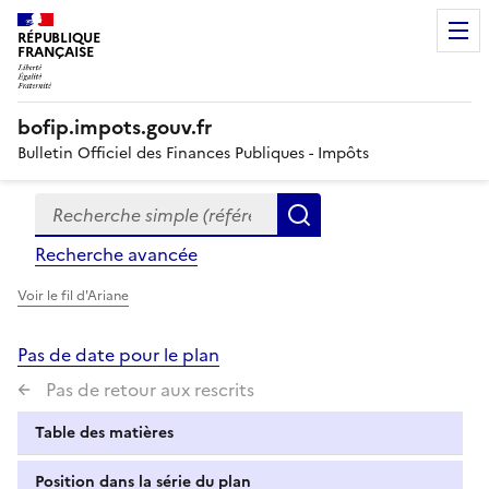
RÉPUBLIQUE
FRANÇAISE
bofip.impots.gouv.fr
Bulletin Officiel des Finances Publiques - Impôts
Recherche simple (références, mots clés, partie du titre
Formulaire
Rechercher
de
Recherche avancée
recherche
Voir le fil d'Ariane
Pas de date pour le plan
Pas de retour aux rescrits
Table des matières
Position dans la série du plan