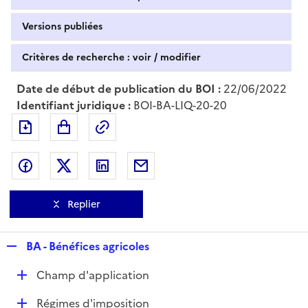
Versions publiées
Critères de recherche : voir / modifier
Date de début de publication du BOI :
22/06/2022
Identifiant juridique :
BOI-BA-LIQ-20-20
Exporter le document au format pdf
Permalien : adresse web de ce doc
Partager sur Facebook
Partager sur Twitter
Partager sur LinkedIn
Partager par messagerie
Replier
R
BA - Bénéfices agricoles
e
D
Champ d'application
p
é
l
D
Régimes d'imposition
p