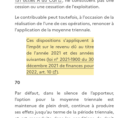
151 octies A du CGI
, ne constituent pas une
cession ou une cessation de l'exploitation.
Le contribuable peut toutefois, à l'occasion de la
réalisation de l'une de ces opérations, renoncer à
l'application de la moyenne triennale.
Ces dispositions s'appliquent à
l'impôt sur le revenu dû au titre
de l'année 2021 et des années
suivantes (
loi n° 2021-1900 du 30
décembre 2021 de finances pour
2022, art. 10
).
70
Par défaut, dans le silence de l’apporteur,
l’option pour la moyenne triennale est
maintenue de plein droit, continue à produire
ses effets jusqu’au terme de la période triennale,