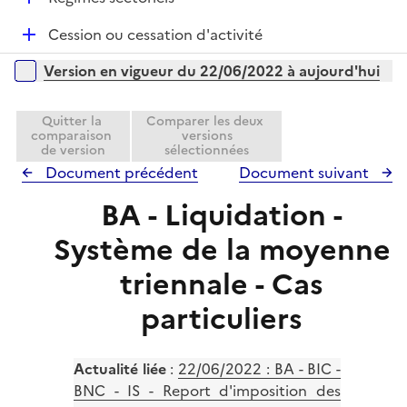
i
r
é
e
D
Cession ou cessation d'activité
p
r
é
l
Versions sur la période
Version en vigueur du 22/06/2022 à aujourd'hui
p
i
l
e
i
Quitter la
Comparer les deux
r
comparaison
versions
e
de version
sélectionnées
r
Document précédent
Document suivant
BA - Liquidation -
Système de la moyenne
triennale - Cas
particuliers
Actualité liée
:
22/06/2022 : BA - BIC -
BNC - IS - Report d'imposition des