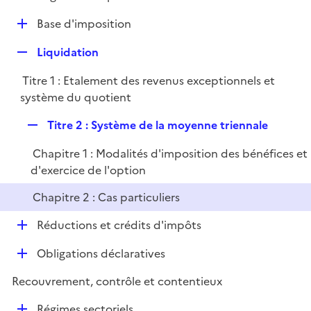
i
é
l
e
D
Base d'imposition
p
i
r
é
l
e
R
Liquidation
p
i
r
e
l
e
Titre 1 : Etalement des revenus exceptionnels et
p
i
r
système du quotient
l
e
i
r
R
Titre 2 : Système de la moyenne triennale
e
e
r
Chapitre 1 : Modalités d'imposition des bénéfices et
p
d'exercice de l'option
l
i
Chapitre 2 : Cas particuliers
e
D
r
Réductions et crédits d'impôts
é
D
Obligations déclaratives
p
é
l
Recouvrement, contrôle et contentieux
p
i
l
e
D
Régimes sectoriels