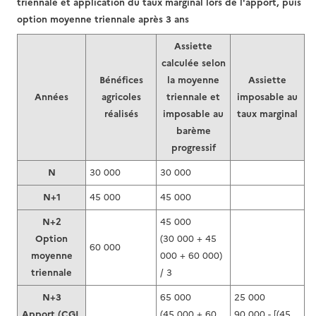
triennale et application du taux marginal lors de l'apport, puis
option moyenne triennale après 3 ans
Assiette
calculée selon
Bénéfices
la moyenne
Assiette
Années
agricoles
triennale et
imposable au
réalisés
imposable au
taux marginal
barème
progressif
N
30 000
30 000
N+1
45 000
45 000
N+2
45 000
Option
(30 000 + 45
60 000
moyenne
000 + 60 000)
triennale
/ 3
N+3
65 000
25 000
Apport (CGI,
(45 000 + 60
90 000 - [(45