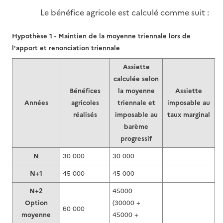
Le bénéfice agricole est calculé comme suit :
Hypothèse 1 - Maintien de la moyenne triennale lors de
l'apport et renonciation triennale
Assiette
calculée selon
Bénéfices
la moyenne
Assiette
Années
agricoles
triennale et
imposable au
réalisés
imposable au
taux marginal
barème
progressif
N
30 000
30 000
N+1
45 000
45 000
N+2
45000
Option
(30000 +
60 000
moyenne
45000 +