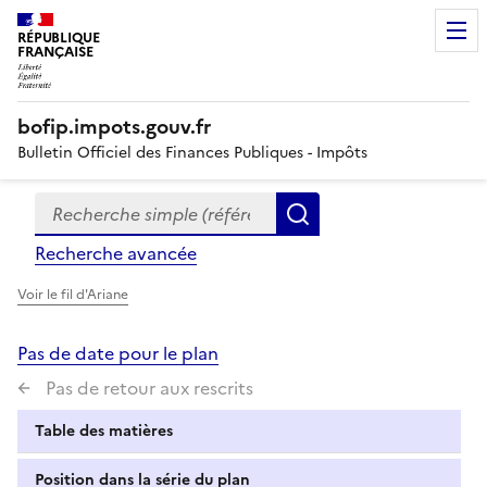
RÉPUBLIQUE
FRANÇAISE
bofip.impots.gouv.fr
Bulletin Officiel des Finances Publiques - Impôts
Recherche simple (références, mots clés, partie du titre
Formulaire
Rechercher
de
Recherche avancée
recherche
Voir le fil d'Ariane
Pas de date pour le plan
Pas de retour aux rescrits
Table des matières
Position dans la série du plan