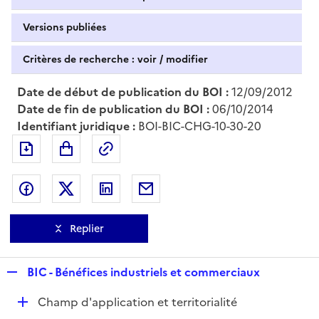
Versions publiées
Critères de recherche : voir / modifier
Date de début de publication du BOI :
12/09/2012
Date de fin de publication du BOI :
06/10/2014
Identifiant juridique :
BOI-BIC-CHG-10-30-20
Exporter le document au format pdf
Permalien : adresse web de ce doc
Partager sur Facebook
Partager sur Twitter
Partager sur LinkedIn
Partager par messagerie
Replier
R
BIC - Bénéfices industriels et commerciaux
e
D
Champ d'application et territorialité
p
é