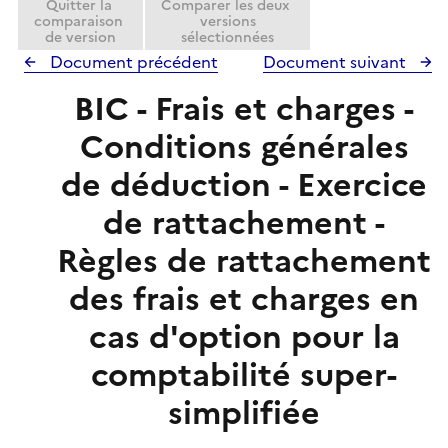
Quitter la
Comparer les deux
r
comparaison
versions
de version
sélectionnées
Document précédent
Document suivant
BIC - Frais et charges -
Conditions générales
de déduction - Exercice
de rattachement -
Règles de rattachement
des frais et charges en
cas d'option pour la
comptabilité super-
simplifiée