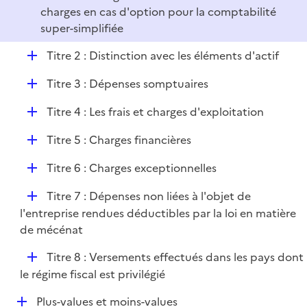
r
charges en cas d'option pour la comptabilité
super-simplifiée
D
Titre 2 : Distinction avec les éléments d'actif
é
D
Titre 3 : Dépenses somptuaires
p
é
l
D
Titre 4 : Les frais et charges d'exploitation
p
i
é
l
e
D
Titre 5 : Charges financières
p
i
r
é
l
e
D
Titre 6 : Charges exceptionnelles
p
i
r
é
l
e
D
Titre 7 : Dépenses non liées à l'objet de
p
i
r
é
l'entreprise rendues déductibles par la loi en matière
l
e
p
de mécénat
i
r
l
e
D
Titre 8 : Versements effectués dans les pays dont
i
r
é
le régime fiscal est privilégié
e
p
r
D
Plus-values et moins-values
l