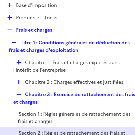
l
D
Base d'imposition
p
i
é
l
e
D
Produits et stocks
p
i
r
é
l
e
R
Frais et charges
p
i
r
e
l
e
R
Titre 1 : Conditions générales de déduction des
p
i
r
e
frais et charges d'exploitation
l
e
p
i
r
D
Chapitre 1 : Frais et charges exposés dans
l
e
é
l'intérêt de l'entreprise
i
r
p
e
D
Chapitre 2 : Charges effectives et justifiées
l
r
é
i
R
Chapitre 3 : Exercice de rattachement des frai
p
e
e
et charges
l
r
p
i
Section 1 : Règles générales de rattachement des
l
e
frais et charges
i
r
e
Section 2 : Règles de rattachement des frais et