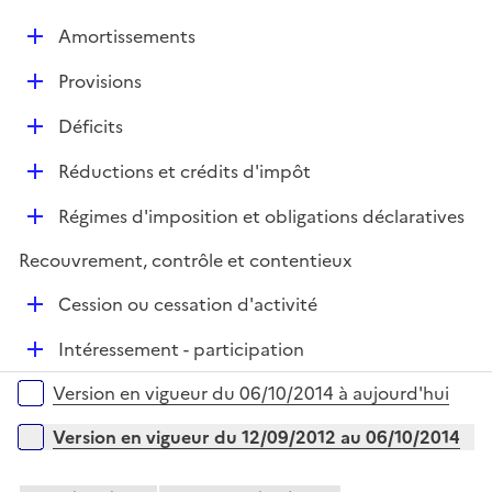
é
i
D
Amortissements
p
e
é
l
r
D
Provisions
p
i
é
l
e
D
Déficits
p
i
r
é
l
e
D
Réductions et crédits d'impôt
p
i
r
é
l
e
D
Régimes d'imposition et obligations déclaratives
p
i
r
é
l
e
Recouvrement, contrôle et contentieux
p
i
r
l
e
D
Cession ou cessation d'activité
i
r
é
e
D
Intéressement - participation
p
r
é
l
Versions sur la période
Version en vigueur du 06/10/2014 à aujourd'hui
p
i
l
e
Version en vigueur du 12/09/2012 au 06/10/2014
i
r
e