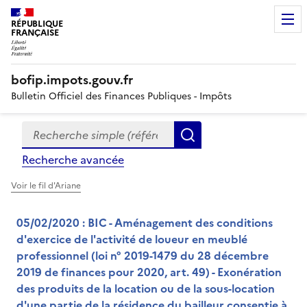
RÉPUBLIQUE
FRANÇAISE
bofip.impots.gouv.fr
Bulletin Officiel des Finances Publiques - Impôts
Recherche simple (références, mots clés, partie du titre
Formulaire
Rechercher
de
Recherche avancée
recherche
Voir le fil d'Ariane
05/02/2020 : BIC - Aménagement des conditions
d'exercice de l'activité de loueur en meublé
professionnel (loi n° 2019-1479 du 28 décembre
2019 de finances pour 2020, art. 49) - Exonération
des produits de la location ou de la sous-location
d'une partie de la résidence du bailleur consentie à