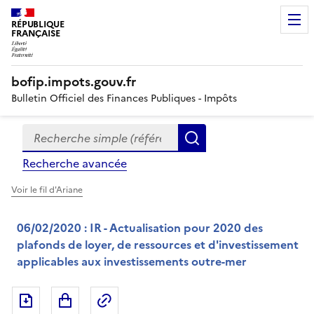
RÉPUBLIQUE
FRANÇAISE
bofip.impots.gouv.fr
Bulletin Officiel des Finances Publiques - Impôts
Recherche simple (références, mots clés, partie du titre
Formulaire
Rechercher
de
Recherche avancée
recherche
Voir le fil d'Ariane
06/02/2020 : IR - Actualisation pour 2020 des
plafonds de loyer, de ressources et d'investissement
applicables aux investissements outre-mer
Exporter le document au format pdf
Permalien : adresse web de ce doc