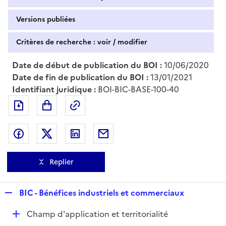
Versions publiées
Critères de recherche : voir / modifier
Date de début de publication du BOI :
10/06/2020
Date de fin de publication du BOI :
13/01/2021
Identifiant juridique :
BOI-BIC-BASE-100-40
Exporter le document au format pdf
Permalien : adresse web de ce doc
Partager sur Facebook
Partager sur Twitter
Partager sur LinkedIn
Partager par messagerie
Replier
R
BIC - Bénéfices industriels et commerciaux
e
D
Champ d'application et territorialité
p
é