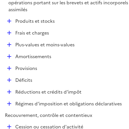
é
opérations portant sur les brevets et actifs incorporels
p
assimilés
l
D
Produits et stocks
i
é
e
D
Frais et charges
p
r
é
l
D
Plus-values et moins-values
p
i
é
l
e
D
Amortissements
p
i
r
é
l
e
D
Provisions
p
i
r
é
l
e
D
Déficits
p
i
r
é
l
e
D
Réductions et crédits d'impôt
p
i
r
é
l
e
D
Régimes d'imposition et obligations déclaratives
p
i
r
é
l
e
Recouvrement, contrôle et contentieux
p
i
r
l
e
D
Cession ou cessation d'activité