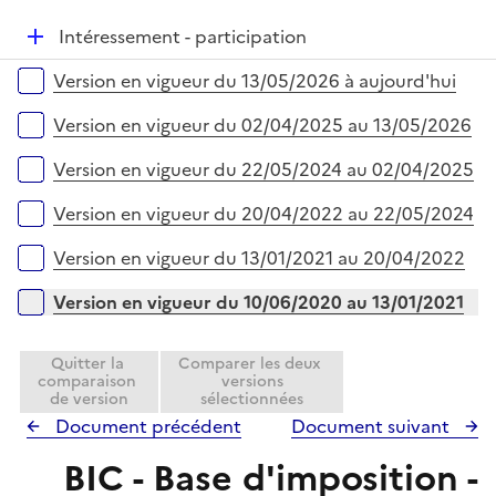
i
r
é
e
D
Intéressement - participation
p
r
é
l
Versions sur la période
Version en vigueur du 13/05/2026 à aujourd'hui
p
i
l
e
Version en vigueur du 02/04/2025 au 13/05/2026
i
r
e
Version en vigueur du 22/05/2024 au 02/04/2025
r
Version en vigueur du 20/04/2022 au 22/05/2024
Version en vigueur du 13/01/2021 au 20/04/2022
Version en vigueur du 10/06/2020 au 13/01/2021
Quitter la
Comparer les deux
comparaison
versions
de version
sélectionnées
Document précédent
Document suivant
BIC - Base d'imposition -