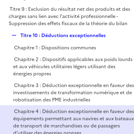
p
Titre 9 : Exclusion du résultat net des produits et des
l
charges sans lien avec l'activité professionnelle -
i
Suppression des effets fiscaux de la théorie du bilan
e
r
R
Titre 10 : Déductions exceptionnelles
e
Chapitre 1 : Dispositions communes
p
l
Chapitre 2 : Dispositifs applicables aux poids lourds
i
et aux véhicules utilitaires légers utilisant des
e
énergies propres
r
Chapitre 3 : Déduction exceptionnelle en faveur de
investissements de transformation numérique et de
robotisation des PME industrielles
Chapitre 4 : Déduction exceptionnelle en faveur de
équipements permettant aux navires et aux bateaux
de transport de marchandises ou de passagers
d’utiliser des énergies propres