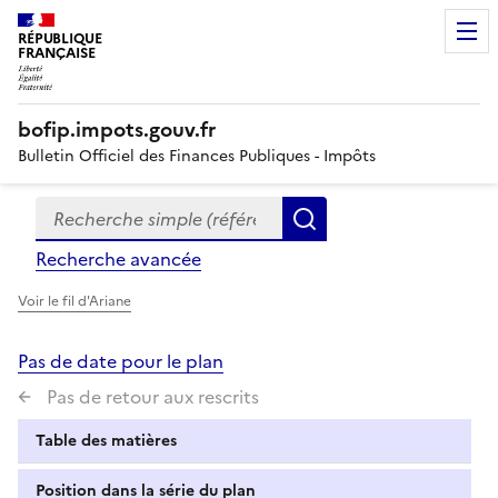
RÉPUBLIQUE
FRANÇAISE
bofip.impots.gouv.fr
Bulletin Officiel des Finances Publiques - Impôts
Recherche simple (références, mots clés, partie du titre
Formulaire
Rechercher
de
Recherche avancée
recherche
Voir le fil d'Ariane
Pas de date pour le plan
Pas de retour aux rescrits
Table des matières
Position dans la série du plan