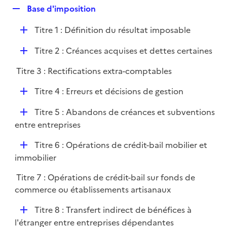
l
R
Base d'imposition
p
i
e
l
e
D
Titre 1 : Définition du résultat imposable
p
i
r
é
l
e
D
Titre 2 : Créances acquises et dettes certaines
p
i
r
é
l
e
Titre 3 : Rectifications extra-comptables
p
i
r
l
e
D
Titre 4 : Erreurs et décisions de gestion
i
r
é
e
D
Titre 5 : Abandons de créances et subventions
p
r
é
entre entreprises
l
p
i
D
Titre 6 : Opérations de crédit-bail mobilier et
l
e
é
immobilier
i
r
p
e
Titre 7 : Opérations de crédit-bail sur fonds de
l
r
commerce ou établissements artisanaux
i
e
D
Titre 8 : Transfert indirect de bénéfices à
r
é
l'étranger entre entreprises dépendantes