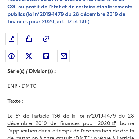
CGI au profit de l'État et de certains établissements
publics (loi n°2019-1479 du 28 décembre 2019 de
finances pour 2020, art. 17 et 136)
Exporter le document au format pdf
Permalien : adresse web de ce doc
Partager sur Facebook
Partager sur Twitter
Partager sur LinkedIn
Partager par messagerie
Série(s) / Division(s) :
ENR - DMTG
Texte :
Le 5° de l’
article 136 de la loi n°2019-1479 du 28
décembre 2019 de finances pour 2020
borne
l'application dans le temps de l’exonération de droits
de mutation à titre gratuit (DMTG) prévue à l’
article