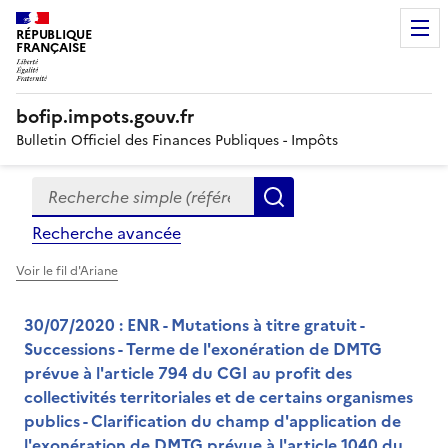
RÉPUBLIQUE
FRANÇAISE
bofip.impots.gouv.fr
Bulletin Officiel des Finances Publiques - Impôts
Recherche simple (références, mots clés, partie du titre
Formulaire
Rechercher
de
Recherche avancée
recherche
Voir le fil d'Ariane
30/07/2020 : ENR - Mutations à titre gratuit -
Successions - Terme de l'exonération de DMTG
prévue à l'article 794 du CGI au profit des
collectivités territoriales et de certains organismes
publics - Clarification du champ d'application de
l'exonération de DMTG prévue à l'article 1040 du