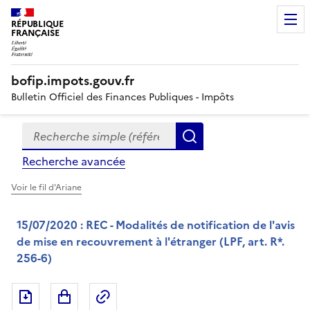
RÉPUBLIQUE
FRANÇAISE
bofip.impots.gouv.fr
Bulletin Officiel des Finances Publiques - Impôts
Recherche simple (références, mots clés, partie du titre
Formulaire
Rechercher
de
Recherche avancée
recherche
Voir le fil d'Ariane
15/07/2020 : REC - Modalités de notification de l'avis
de mise en recouvrement à l'étranger (LPF, art. R*.
256-6)
Exporter le document au format pdf
Permalien : adresse web de ce doc